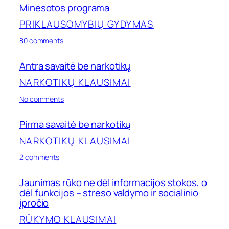
savaitė
Minesotos programa
be
narkotikų
PRIKLAUSOMYBIŲ GYDYMAS
on
80 comments
Minesotos
programa
Antra savaitė be narkotikų
NARKOTIKŲ KLAUSIMAI
on
No comments
Antra
savaitė
Pirma savaitė be narkotikų
be
narkotikų
NARKOTIKŲ KLAUSIMAI
on
2 comments
Pirma
savaitė
Jaunimas rūko ne dėl informacijos stokos, o
be
dėl funkcijos – streso valdymo ir socialinio
narkotikų
įpročio
RŪKYMO KLAUSIMAI