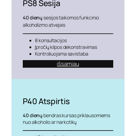
PS8
Sesija
40 dienų
sesijos taikomos funkcinio
alkoholizmo atvejais
8 konsultacijos
Įpročių kilpos dekonstravimas
Kontroliuojama savistaba
išsamiau
P40
Atspirtis
40 dienų
bendras kursas priklausomiems
nuo alkoholio ar narkotikų