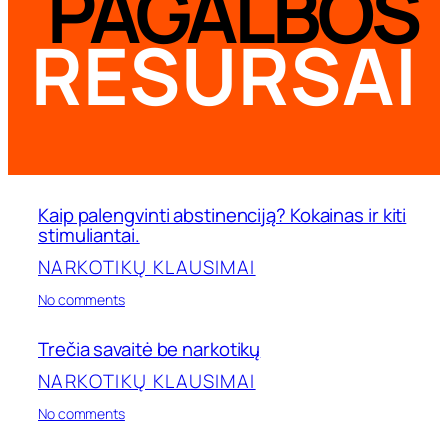
PAGALBOS
RESURSAI
Kaip palengvinti abstinenciją? Kokainas ir kiti
stimuliantai.
NARKOTIKŲ KLAUSIMAI
on
No comments
Kaip
palengvinti
Trečia savaitė be narkotikų
abstinenciją?
Kokainas
NARKOTIKŲ KLAUSIMAI
ir
kiti
on
No comments
stimuliantai.
Trečia