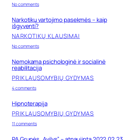
on
No comments
Jaunimas
rūko
Narkotikų vartojimo pasekmės – kaip
ne
išgyventi?
dėl
informacijos
NARKOTIKŲ KLAUSIMAI
stokos,
o
on
No comments
dėl
Narkotikų
funkcijos
vartojimo
Nemokama psichologinė ir socialinė
–
pasekmės
reabilitacija
streso
–
valdymo
kaip
PRIKLAUSOMYBIŲ GYDYMAS
ir
išgyventi?
socialinio
on
4 comments
įpročio
Nemokama
psichologinė
Hipnoterapija
ir
socialinė
PRIKLAUSOMYBIŲ GYDYMAS
reabilitacija
on
11 comments
Hipnoterapija
PA Grupės „Avilys” – atnaujinta 2022.02.23