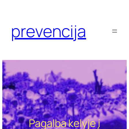
Eiti
prie
turinio
prevencija
Pagalba kelyje į