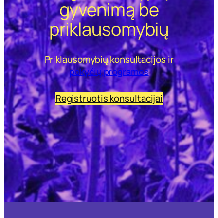
gyvenimą be
priklausomybių
Priklausomybių konsultacijos ir
pokyčių programos
Registruotis konsultacijai