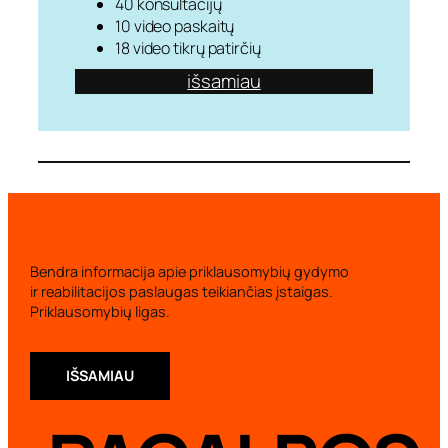
40 konsultacijų
10 video paskaitų
18 video tikrų patirčių
išsamiau
Bendra informacija apie priklausomybių gydymo
ir reabilitacijos paslaugas teikiančias įstaigas.
Priklausomybių ligas.
IŠSAMIAU