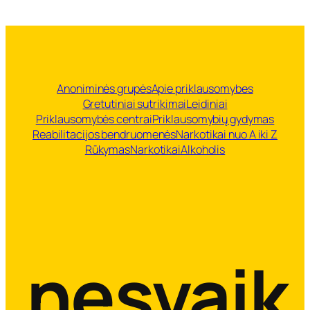
Anoniminės grupės
Apie priklausomybes
Gretutiniai sutrikimai
Leidiniai
Priklausomybės centrai
Priklausomybių gydymas
Reabilitacijos bendruomenės
Narkotikai nuo A iki Z
Rūkymas
Narkotikai
Alkoholis
nesvaik