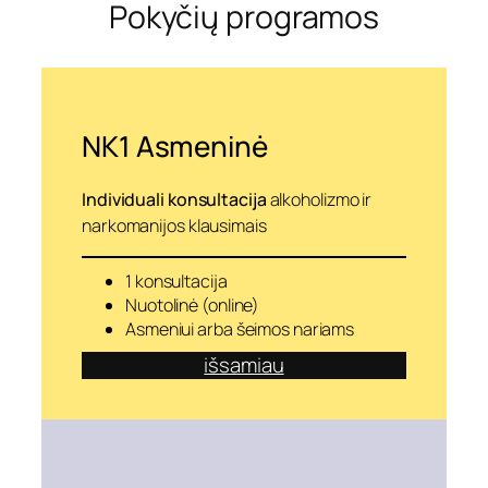
Pokyčių programos
a
u
s
o
m
y
b
NK1 Asmeninė
ę
k
i
Individuali konsultacija
alkoholizmo ir
t
narkomanijos klausimais
a
i
p
1 konsultacija
Nuotolinė (online)
Asmeniui arba šeimos nariams
išsamiau