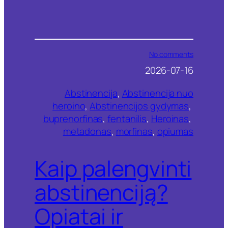
o
No comments
n
2026-07-16
K
a
Abstinencija
, 
Abstinencija nuo
i
p
heroino
, 
Abstinencijos gydymas
, 
p
buprenorfinas
, 
fentanilis
, 
Heroinas
, 
a
metadonas
, 
morfinas
, 
opiumas
l
e
n
Kaip palengvinti
g
v
i
abstinenciją?
n
t
Opiatai ir
i
a
b