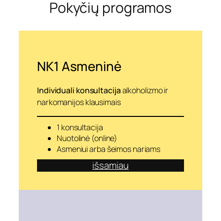
Pokyčių programos
a
u
s
o
m
y
b
NK1 Asmeninė
ę
k
i
Individuali konsultacija
alkoholizmo ir
t
narkomanijos klausimais
a
i
p
1 konsultacija
Nuotolinė (online)
Asmeniui arba šeimos nariams
išsamiau