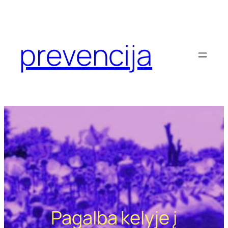
Eiti
prie
turinio
prevencija
Pagalba kelyje į