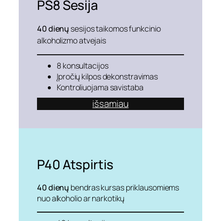
PS8
Sesija
40 dienų
sesijos taikomos funkcinio
alkoholizmo atvejais
8 konsultacijos
Įpročių kilpos dekonstravimas
Kontroliuojama savistaba
išsamiau
P40
Atspirtis
40 dienų
bendras kursas priklausomiems
nuo alkoholio ar narkotikų