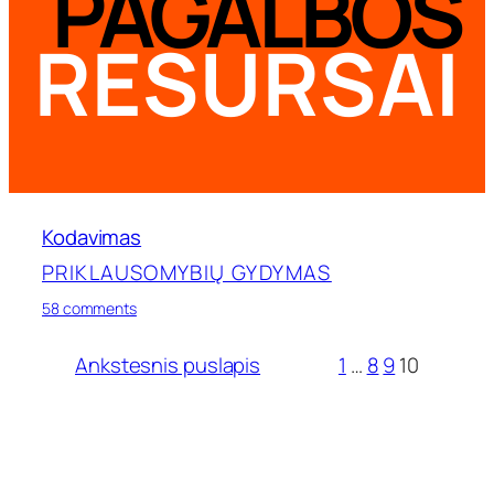
PAGALBOS
RESURSAI
Kodavimas
PRIKLAUSOMYBIŲ GYDYMAS
on
58 comments
Kodavimas
Ankstesnis puslapis
1
…
8
9
10