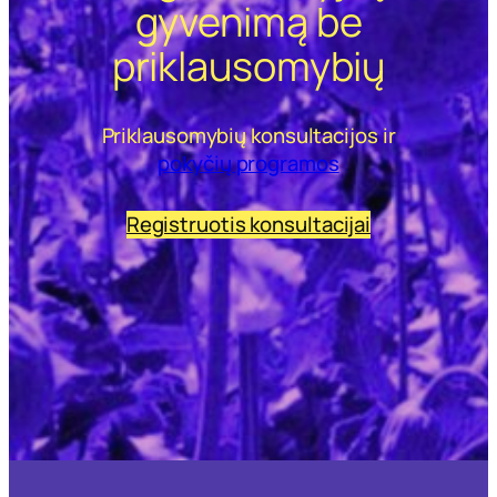
gyvenimą be
priklausomybių
Priklausomybių konsultacijos ir
pokyčių programos
Registruotis konsultacijai