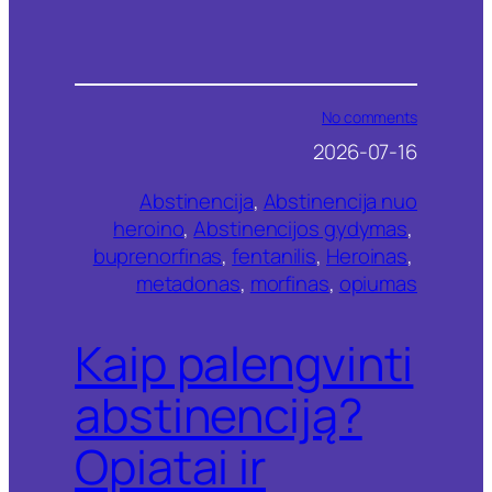
o
No comments
n
2026-07-16
K
a
Abstinencija
, 
Abstinencija nuo
i
p
heroino
, 
Abstinencijos gydymas
, 
p
buprenorfinas
, 
fentanilis
, 
Heroinas
, 
a
metadonas
, 
morfinas
, 
opiumas
l
e
n
Kaip palengvinti
g
v
i
abstinenciją?
n
t
Opiatai ir
i
a
b