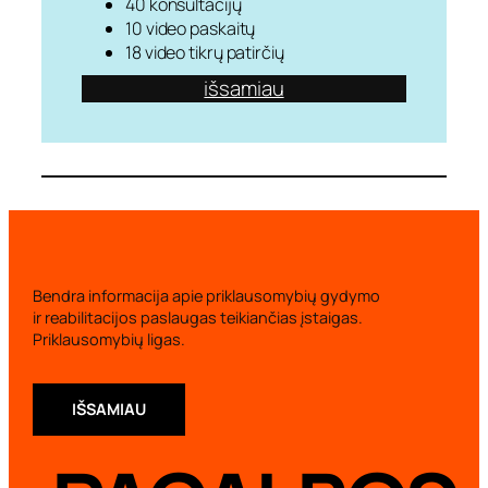
40 konsultacijų
10 video paskaitų
18 video tikrų patirčių
išsamiau
Bendra informacija apie priklausomybių gydymo
ir reabilitacijos paslaugas teikiančias įstaigas.
Priklausomybių ligas.
IŠSAMIAU