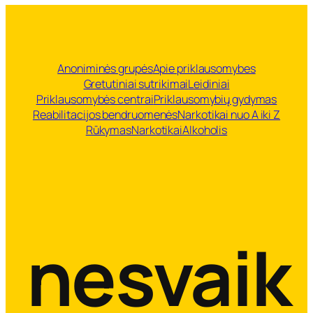
Anoniminės grupės
Apie priklausomybes
Gretutiniai sutrikimai
Leidiniai
Priklausomybės centrai
Priklausomybių gydymas
Reabilitacijos bendruomenės
Narkotikai nuo A iki Z
Rūkymas
Narkotikai
Alkoholis
nesvaik