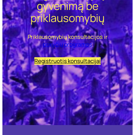
gyvenimą be
priklausomybių
Priklausomybių konsultacijos ir
pokyčių programos
Registruotis konsultacijai