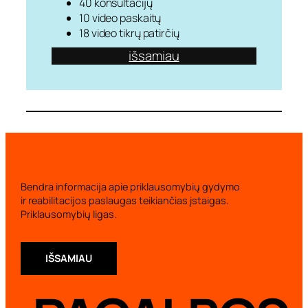
40 konsultacijų
10 video paskaitų
18 video tikrų patirčių
išsamiau
Bendra informacija apie priklausomybių gydymo
ir reabilitacijos paslaugas teikiančias įstaigas.
Priklausomybių ligas.
IŠSAMIAU