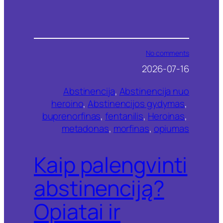
o
No comments
n
2026-07-16
K
a
Abstinencija
, 
Abstinencija nuo
i
p
heroino
, 
Abstinencijos gydymas
, 
p
buprenorfinas
, 
fentanilis
, 
Heroinas
, 
a
metadonas
, 
morfinas
, 
opiumas
l
e
n
Kaip palengvinti
g
v
i
abstinenciją?
n
t
Opiatai ir
i
a
b