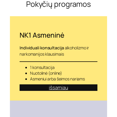
Pokyčių programos
a
u
s
o
m
y
b
NK1 Asmeninė
ę
k
i
Individuali konsultacija
alkoholizmo ir
t
narkomanijos klausimais
a
i
p
1 konsultacija
Nuotolinė (online)
Asmeniui arba šeimos nariams
išsamiau