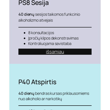
PS8
Sesija
40 dienų
sesijos taikomos funkcinio
alkoholizmo atvejais
8 konsultacijos
Įpročių kilpos dekonstravimas
Kontroliuojama savistaba
išsamiau
P40
Atspirtis
40 dienų
bendras kursas priklausomiems
nuo alkoholio ar narkotikų