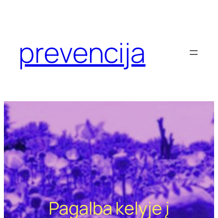
Eiti
prie
turinio
prevencija
Pagalba kelyje į