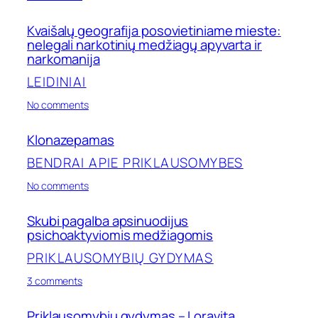
Narkomanija
–
Kvaišalų geografija posovietiniame mieste:
apie
nelegali narkotinių medžiagų apyvarta ir
priklausomybę
narkomanija
kitaip
LEIDINIAI
on
No comments
Kvaišalų
geografija
Klonazepamas
posovietiniame
mieste:
BENDRAI APIE PRIKLAUSOMYBES
nelegali
narkotinių
on
No comments
medžiagų
Klonazepamas
apyvarta
Skubi pagalba apsinuodijus
ir
psichoaktyviomis medžiagomis
narkomanija
PRIKLAUSOMYBIŲ GYDYMAS
on
3 comments
Skubi
pagalba
Priklausomybių gydymas – Loravita