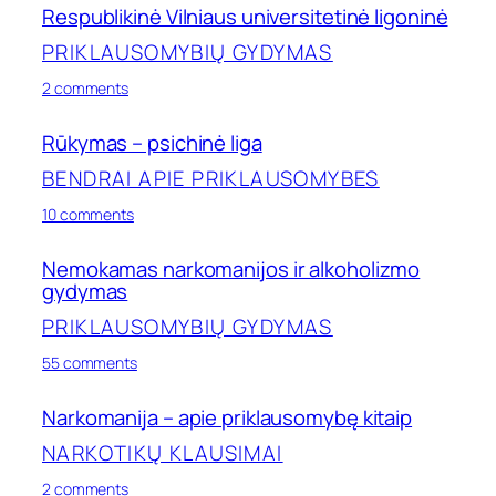
vartojimo
apskaičiavimas
Respublikinė Vilniaus universitetinė ligoninė
įpročių
keitimo
PRIKLAUSOMYBIŲ GYDYMAS
planas
on
2 comments
Respublikinė
Vilniaus
Rūkymas – psichinė liga
universitetinė
ligoninė
BENDRAI APIE PRIKLAUSOMYBES
on
10 comments
Rūkymas
–
Nemokamas narkomanijos ir alkoholizmo
psichinė
gydymas
liga
PRIKLAUSOMYBIŲ GYDYMAS
on
55 comments
Nemokamas
narkomanijos
Narkomanija – apie priklausomybę kitaip
ir
alkoholizmo
NARKOTIKŲ KLAUSIMAI
gydymas
on
2 comments