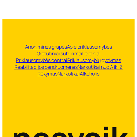
Anoniminės grupės
Apie priklausomybes
Gretutiniai sutrikimai
Leidiniai
Priklausomybės centrai
Priklausomybių gydymas
Reabilitacijos bendruomenės
Narkotikai nuo A iki Z
Rūkymas
Narkotikai
Alkoholis