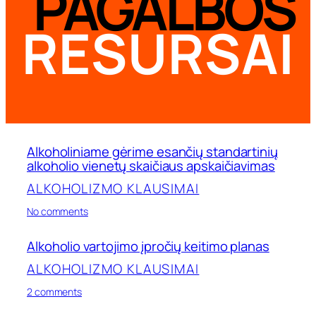
PAGALBOS
RESURSAI
Alkoholiniame gėrime esančių standartinių
alkoholio vienetų skaičiaus apskaičiavimas
ALKOHOLIZMO KLAUSIMAI
on
No comments
Alkoholiniame
gėrime
Alkoholio vartojimo įpročių keitimo planas
esančių
standartinių
ALKOHOLIZMO KLAUSIMAI
alkoholio
on
vienetų
2 comments
Alkoholio
skaičiaus