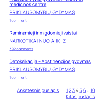
apsinuodijus
medicinos centre
psichoaktyviomis
medžiagomis
PRIKLAUSOMYBIŲ GYDYMAS
on
1 comment
Priklausomybių
gydymas
Raminamieji ir migdomieji vaistai
–
Loravita
NARKOTIKAI NUO A IKI Z
medicinos
centre
on
392 comments
Raminamieji
ir
Detoksikacija – Abstinencijos gydymas
migdomieji
vaistai
PRIKLAUSOMYBIŲ GYDYMAS
on
1 comment
Detoksikacija
–
Ankstesnis puslapis
1
2
3
4
5
6
…
10
Abstinencijos
Kitas puslapis
gydymas