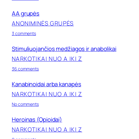
Al-
Anon
AA grupės
grupės
ANONIMINĖS GRUPĖS
on
3 comments
AA
grupės
Stimuliuojančios medžiagos ir anabolikai
NARKOTIKAI NUO A IKI Z
on
36 comments
Stimuliuojančios
medžiagos
Kanabinoidai arba kanapės
ir
anabolikai
NARKOTIKAI NUO A IKI Z
on
No comments
Kanabinoidai
arba
Heroinas (Opioidai)
kanapės
NARKOTIKAI NUO A IKI Z