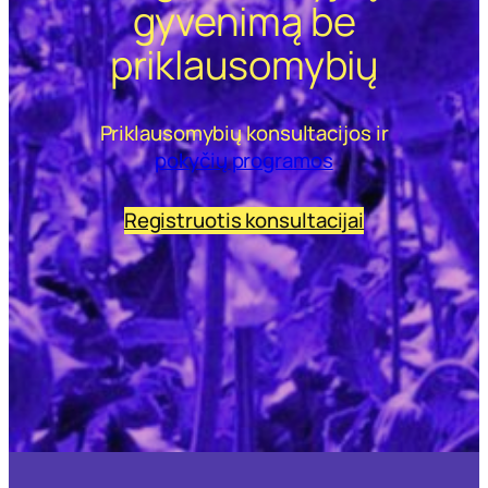
gyvenimą be
priklausomybių
Priklausomybių konsultacijos ir
pokyčių programos
Registruotis konsultacijai