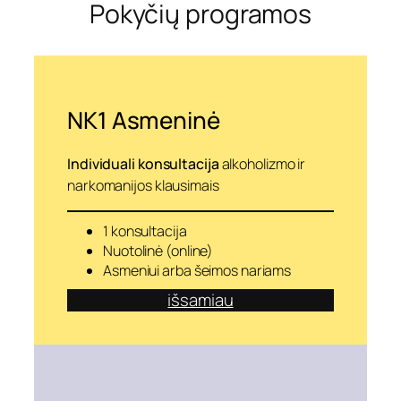
Pokyčių programos
a
u
s
o
m
y
b
NK1 Asmeninė
ę
k
i
Individuali konsultacija
alkoholizmo ir
t
narkomanijos klausimais
a
i
p
1 konsultacija
Nuotolinė (online)
Asmeniui arba šeimos nariams
išsamiau