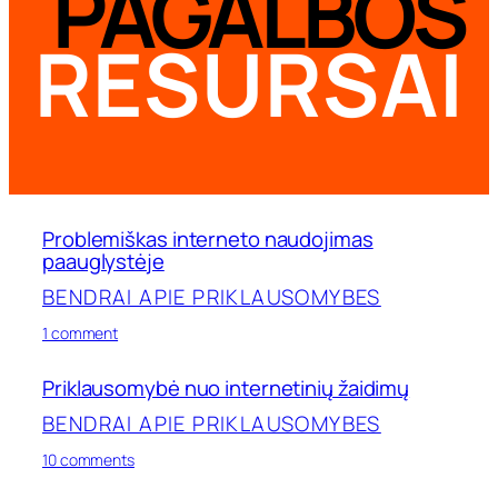
PAGALBOS
RESURSAI
Problemiškas interneto naudojimas
paauglystėje
BENDRAI APIE PRIKLAUSOMYBES
on
1 comment
Problemiškas
interneto
Priklausomybė nuo internetinių žaidimų
naudojimas
paauglystėje
BENDRAI APIE PRIKLAUSOMYBES
on
10 comments
Priklausomybė