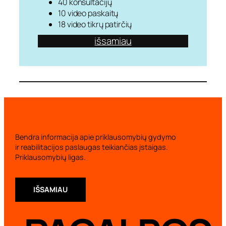
40 konsultacijų
10 video paskaitų
18 video tikrų patirčių
išsamiau
Bendra informacija apie priklausomybių gydymo
ir reabilitacijos paslaugas teikiančias įstaigas.
Priklausomybių ligas.
IŠSAMIAU