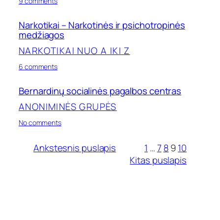
on
9 comments
Heroinas
(Opioidai)
Narkotikai – Narkotinės ir psichotropinės
medžiagos
NARKOTIKAI NUO A IKI Z
on
6 comments
Narkotikai
–
Bernardinų socialinės pagalbos centras
Narkotinės
ir
ANONIMINĖS GRUPĖS
psichotropinės
medžiagos
on
No comments
Bernardinų
socialinės
Ankstesnis puslapis
1
…
7
8
9
10
pagalbos
Kitas puslapis
centras