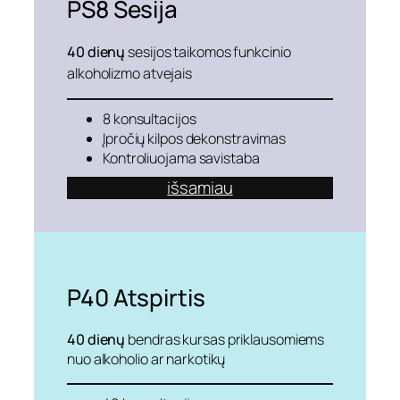
PS8
Sesija
40 dienų
sesijos taikomos funkcinio
alkoholizmo atvejais
8 konsultacijos
Įpročių kilpos dekonstravimas
Kontroliuojama savistaba
išsamiau
P40
Atspirtis
40 dienų
bendras kursas priklausomiems
nuo alkoholio ar narkotikų