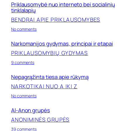
nuo
Priklausomybė nuo interneto bei socialinių
internetinių
tinklalapių
žaidimų
BENDRAI APIE PRIKLAUSOMYBES
on
No comments
Priklausomybė
nuo
Narkomanijos gydymas, principai ir etapai
interneto
bei
PRIKLAUSOMYBIŲ GYDYMAS
socialinių
on
tinklalapių
9 comments
Narkomanijos
gydymas,
Nepagrąžinta tiesa apie rūkymą
principai
ir
NARKOTIKAI NUO A IKI Z
etapai
on
No comments
Nepagrąžinta
tiesa
Al-Anon grupės
apie
rūkymą
ANONIMINĖS GRUPĖS
on
39 comments