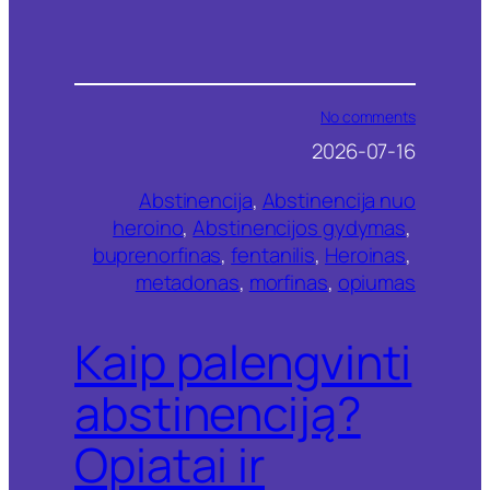
o
No comments
n
2026-07-16
K
a
Abstinencija
, 
Abstinencija nuo
i
p
heroino
, 
Abstinencijos gydymas
, 
p
buprenorfinas
, 
fentanilis
, 
Heroinas
, 
a
metadonas
, 
morfinas
, 
opiumas
l
e
n
Kaip palengvinti
g
v
i
abstinenciją?
n
t
Opiatai ir
i
a
b