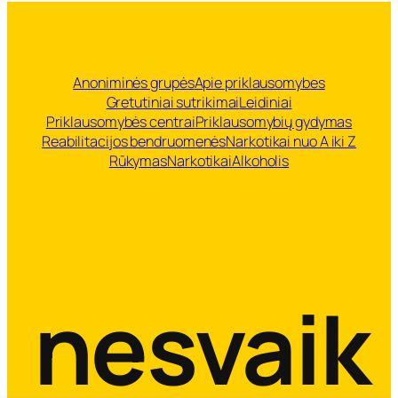
Anoniminės grupės
Apie priklausomybes
Gretutiniai sutrikimai
Leidiniai
Priklausomybės centrai
Priklausomybių gydymas
Reabilitacijos bendruomenės
Narkotikai nuo A iki Z
Rūkymas
Narkotikai
Alkoholis
nesvaik