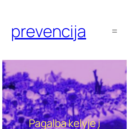
Eiti
prie
turinio
prevencija
Pagalba kelyje į