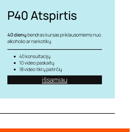
P40
Atspirtis
40 dienų
bendras kursas priklausomiems nuo
alkoholio ar narkotikų
40 konsultacijų
10 video paskaitų
18 video tikrų patirčių
išsamiau