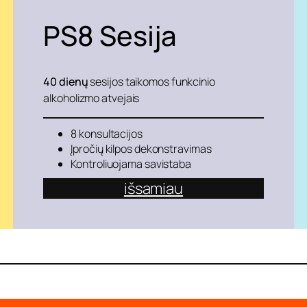
PS8
Sesija
40 dienų
sesijos taikomos funkcinio
alkoholizmo atvejais
8 konsultacijos
Įpročių kilpos dekonstravimas
Kontroliuojama savistaba
išsamiau