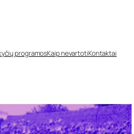
kyčių programos
Kaip nevartoti
Kontaktai