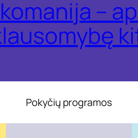
komanija – ap
klausomybę ki
Pokyčių programos