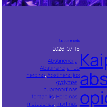
o
No comments
n
2026-07-16
K
Kai
a
i
Abstinencija
, 
p
Abstinencija nuo
p
abs
a
heroino
, 
Abstinencijos
l
gydymas
, 
e
n
opi
buprenorfinas
, 
g
v
fentanilis
, 
Heroinas
, 
i
metadonas
, 
morfinas
, 
n