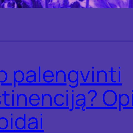
p palengvinti
tinenciją? Opi
oidai