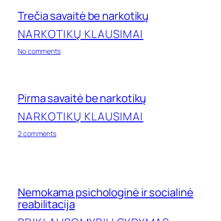
Trečia savaitė be narkotikų
NARKOTIKŲ KLAUSIMAI
on
No comments
Trečia
savaitė
be
narkotikų
Pirma savaitė be narkotikų
NARKOTIKŲ KLAUSIMAI
on
2 comments
Pirma
savaitė
be
narkotikų
Nemokama psichologinė ir socialinė
reabilitacija