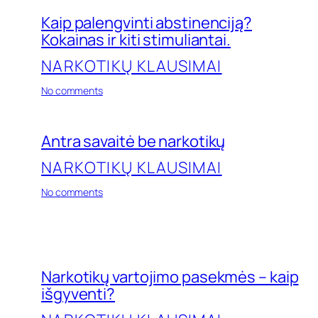
Kaip palengvinti abstinenciją?
Kokainas ir kiti stimuliantai.
NARKOTIKŲ KLAUSIMAI
on
No comments
Kaip
palengvinti
abstinenciją?
Antra savaitė be narkotikų
Kokainas
ir
NARKOTIKŲ KLAUSIMAI
kiti
stimuliantai.
on
No comments
Antra
savaitė
be
narkotikų
Narkotikų vartojimo pasekmės – kaip
išgyventi?