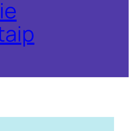
ie
taip