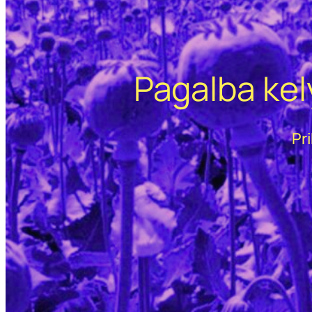
Pagalba kel
Pr