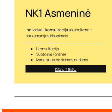
o
m
NK1 Asmeninė
y
b
ę
k
i
Individuali konsultacija
alkoholizmo ir
t
narkomanijos klausimais
a
i
p
1 konsultacija
Nuotolinė (online)
Asmeniui arba šeimos nariams
išsamiau