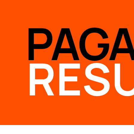
PAG
RES