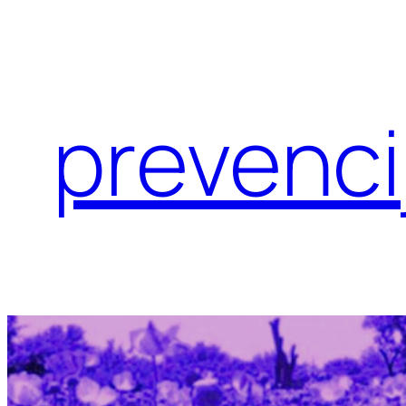
Eiti
prie
turinio
prevenci