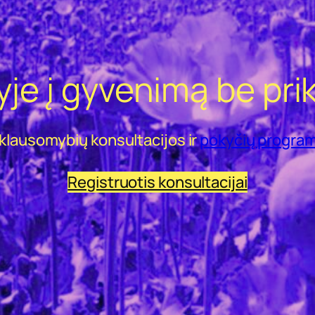
yje į gyvenimą be pr
iklausomybių konsultacijos ir
pokyčių progra
Registruotis konsultacijai