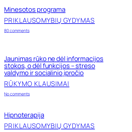
Minesotos programa
PRIKLAUSOMYBIŲ GYDYMAS
on
80 comments
Minesotos
programa
Jaunimas rūko ne dėl informacijos
stokos, o dėl funkcijos – streso
valdymo ir socialinio įpročio
RŪKYMO KLAUSIMAI
on
No comments
Jaunimas
rūko
ne
Hipnoterapija
dėl
informacijos
PRIKLAUSOMYBIŲ GYDYMAS
stokos,