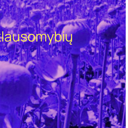
iklausomybių
mos