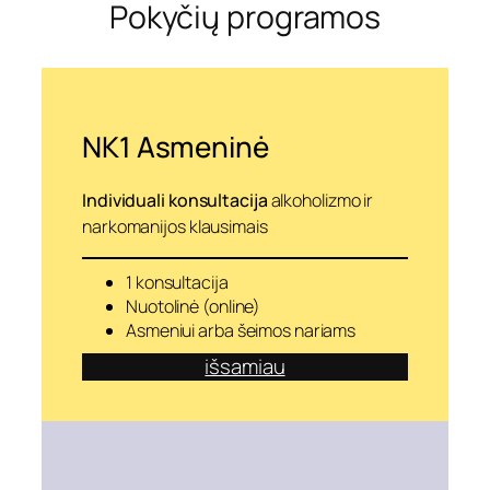
Pokyčių programos
a
u
s
o
m
y
b
NK1 Asmeninė
ę
k
i
Individuali konsultacija
alkoholizmo ir
t
narkomanijos klausimais
a
i
p
1 konsultacija
Nuotolinė (online)
Asmeniui arba šeimos nariams
išsamiau