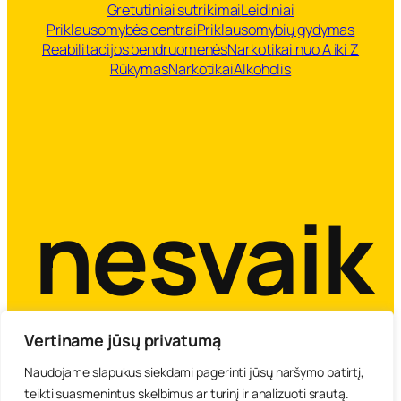
Gretutiniai sutrikimai
Leidiniai
Priklausomybės centrai
Priklausomybių gydymas
Reabilitacijos bendruomenės
Narkotikai nuo A iki Z
Rūkymas
Narkotikai
Alkoholis
nesvaik
Vertiname jūsų privatumą
Naudojame slapukus siekdami pagerinti jūsų naršymo patirtį,
teikti suasmenintus skelbimus ar turinį ir analizuoti srautą.