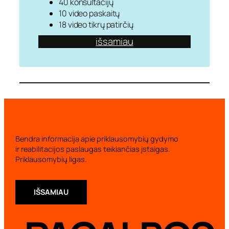
40 konsultacijų
10 video paskaitų
18 video tikrų patirčių
išsamiau
Bendra informacija apie priklausomybių gydymo
ir reabilitacijos paslaugas teikiančias įstaigas.
Priklausomybių ligas.
IŠSAMIAU