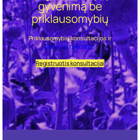
gyvenimą be
priklausomybių
Priklausomybių konsultacijos ir
pokyčių programos
Registruotis konsultacijai