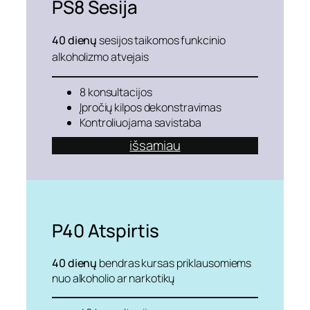
PS8
Sesija
40 dienų
sesijos taikomos funkcinio
alkoholizmo atvejais
8 konsultacijos
Įpročių kilpos dekonstravimas
Kontroliuojama savistaba
išsamiau
P40
Atspirtis
40 dienų
bendras kursas priklausomiems
nuo alkoholio ar narkotikų