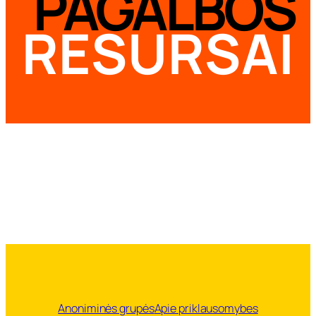
PAGALBOS
RESURSAI
Anoniminės grupės
Apie priklausomybes