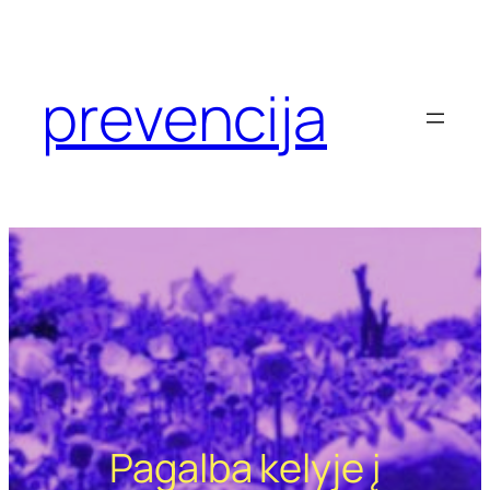
Eiti
prie
turinio
prevencija
Pagalba kelyje į