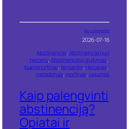
o
No comments
n
2026-07-16
K
a
Abstinencija
, 
Abstinencija nuo
i
p
heroino
, 
Abstinencijos gydymas
, 
p
buprenorfinas
, 
fentanilis
, 
Heroinas
, 
a
metadonas
, 
morfinas
, 
opiumas
l
e
n
Kaip palengvinti
g
v
i
abstinenciją?
n
t
Opiatai ir
i
a
b