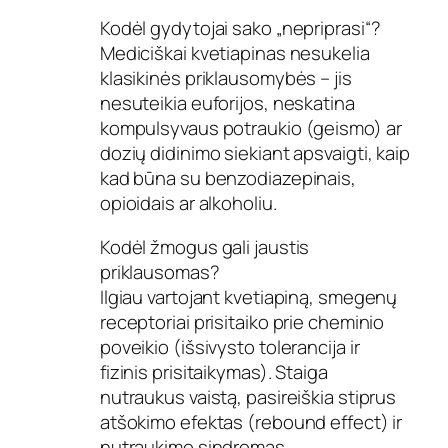
Kodėl gydytojai sako „nepriprasi“?
Mediciškai kvetiapinas nesukelia
klasikinės priklausomybės – jis
nesuteikia euforijos, neskatina
kompulsyvaus potraukio (geismo) ar
dozių didinimo siekiant apsvaigti, kaip
kad būna su benzodiazepinais,
opioidais ar alkoholiu.
Kodėl žmogus gali jaustis
priklausomas?
Ilgiau vartojant kvetiapiną, smegenų
receptoriai prisitaiko prie cheminio
poveikio (išsivysto tolerancija ir
fizinis prisitaikymas). Staiga
nutraukus vaistą, pasireiškia stiprus
atšokimo efektas (rebound effect) ir
nutraukimo sindromas.