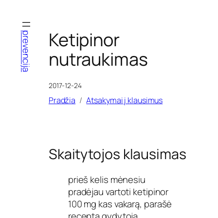
Eiti
prie
turinio
Ketipinor
prevencija
nutraukimas
2017-12-24
Pradžia
Atsakymai į klausimus
Skaitytojos klausimas
prieš kelis mėnesiu
pradėjau vartoti ketipinor
100 mg kas vakarą, parašė
receptą gydytoja