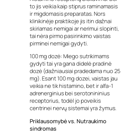
to jis veikia kaip stiprus raminamasis
ir migdomasis preparatas. Nors
klinikinėje praktikoje jis itin dažnai
skiriamas nemigai ar nerimui slopinti,
tai nėra pirmo pasirinkimo vaistas
pirminei nemigai gydyti.
100 mg dozė: Miego sutrikimams
gydyti tai yra gana didelė pradinė
dozė (dažniausiai pradedama nuo 25
mg). Esant 100 mg dozei, vaistas jau
veikia ne tik histamino, bet ir alfa-1
adrenerginius bei serotonininius
receptorius, todėl jo poveikis
centrinei nervų sistemai yra žymus.
Priklausomybė vs. Nutraukimo
sindromas