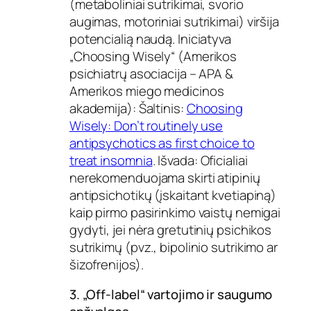
(metaboliniai sutrikimai, svorio
augimas, motoriniai sutrikimai) viršija
potencialią naudą. Iniciatyva
„Choosing Wisely“ (Amerikos
psichiatrų asociacija – APA &
Amerikos miego medicinos
akademija): Šaltinis:
Choosing
Wisely: Don’t routinely use
antipsychotics as first choice to
treat insomnia
. Išvada: Oficialiai
nerekomenduojama skirti atipinių
antipsichotikų (įskaitant kvetiapiną)
kaip pirmo pasirinkimo vaistų nemigai
gydyti, jei nėra gretutinių psichikos
sutrikimų (pvz., bipolinio sutrikimo ar
šizofrenijos).
3. „Off-label“ vartojimo ir saugumo