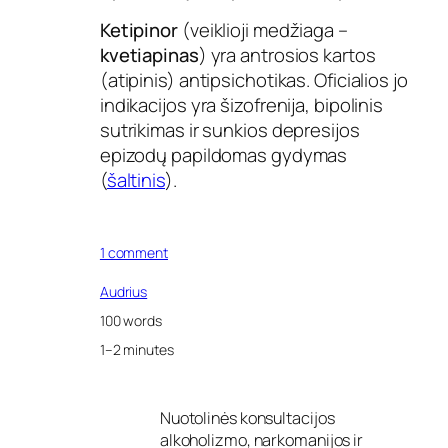
Ketipinor
(veiklioji medžiaga –
kvetiapinas
) yra antrosios kartos
(atipinis) antipsichotikas. Oficialios jo
indikacijos yra šizofrenija, bipolinis
sutrikimas ir sunkios depresijos
epizodų papildomas gydymas
(
šaltinis
).
o
1 comment
n
K
Audrius
e
100 words
t
i
1–2 minutes
p
i
n
Nuotolinės konsultacijos
o
alkoholizmo, narkomanijos ir
r