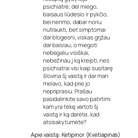
psichiatrė, dėl miego,
baisaus liūdesio ir pykčio,
bei nerimo, dabar noriu
nutraukti, bet simptomai
dar blogesni, viskas grįžau
dar baisiau, o miegoti
nebegaliu visiškai,
nebežinau į ką kreipti, nes
psichiatrai visi kaip susitarę
šlovina šį vaistą ir dar man
melavo, kad prie jo
nepriprasiu. Prašau
pasidalinkite savo patirtimi
kam yra tekę vartoti šį
vaistą ir ką darėte, kad
atsisakytumėte?
Apie vaistą: Ketipinor (Kvetiapinas)