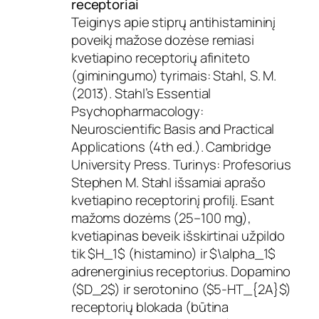
receptoriai
Teiginys apie stiprų antihistamininį
poveikį mažose dozėse remiasi
kvetiapino receptorių afiniteto
(giminingumo) tyrimais: Stahl, S. M.
(2013). Stahl’s Essential
Psychopharmacology:
Neuroscientific Basis and Practical
Applications (4th ed.). Cambridge
University Press. Turinys: Profesorius
Stephen M. Stahl išsamiai aprašo
kvetiapino receptorinį profilį. Esant
mažoms dozėms (25–100 mg),
kvetiapinas beveik išskirtinai užpildo
tik $H_1$ (histamino) ir $\alpha_1$
adrenerginius receptorius. Dopamino
($D_2$) ir serotonino ($5-HT_{2A}$)
receptorių blokada (būtina