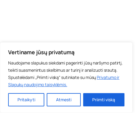
Vertiname jūsų privatumą
Naudojame slapukus siekdami pagerinti jūsų naršymo patirtį,
teikti suasmenintus skelbimus ar turinį ir analizuoti srautą.
Spustelėdami „Priimti viską“ sutinkate su mūsų
Privatumo ir
Slapukų naudojimo taisyklėmis
.
Pritaikyti
Atmesti
Priimti viską