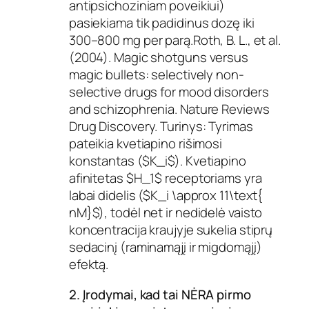
antipsichoziniam poveikiui)
pasiekiama tik padidinus dozę iki
300–800 mg per parą.Roth, B. L., et al.
(2004). Magic shotguns versus
magic bullets: selectively non-
selective drugs for mood disorders
and schizophrenia. Nature Reviews
Drug Discovery. Turinys: Tyrimas
pateikia kvetiapino rišimosi
konstantas ($K_i$). Kvetiapino
afinitetas $H_1$ receptoriams yra
labai didelis ($K_i \approx 11\text{
nM}$), todėl net ir nedidelė vaisto
koncentracija kraujyje sukelia stiprų
sedacinį (raminamąjį ir migdomąjį)
efektą.
2. Įrodymai, kad tai NĖRA pirmo