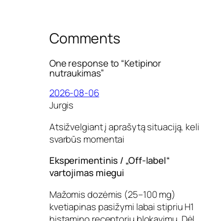
Comments
One response to “Ketipinor
nutraukimas”
2026-08-06
Jurgis
Atsižvelgiant į aprašytą situaciją, keli
svarbūs momentai
Eksperimentinis / „Off-label“
vartojimas miegui
Mažomis dozėmis (25–100 mg)
kvetiapinas pasižymi labai stipriu H1
histamino receptorių blokavimu. Dėl