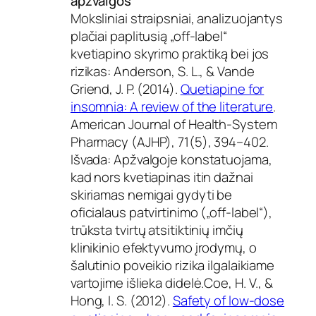
apžvalgos
Moksliniai straipsniai, analizuojantys
plačiai paplitusią „off-label“
kvetiapino skyrimo praktiką bei jos
rizikas: Anderson, S. L., & Vande
Griend, J. P. (2014).
Quetiapine for
insomnia: A review of the literature
.
American Journal of Health-System
Pharmacy (AJHP), 71(5), 394–402.
Išvada: Apžvalgoje konstatuojama,
kad nors kvetiapinas itin dažnai
skiriamas nemigai gydyti be
oficialaus patvirtinimo („off-label“),
trūksta tvirtų atsitiktinių imčių
klinikinio efektyvumo įrodymų, o
šalutinio poveikio rizika ilgalaikiame
vartojime išlieka didelė.Coe, H. V., &
Hong, I. S. (2012).
Safety of low-dose