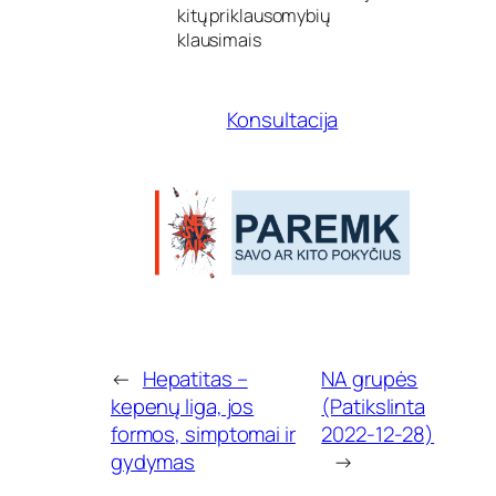
n
kitų priklausomybių
u
klausimais
t
r
a
Konsultacija
u
k
i
m
a
s
←
Hepatitas –
NA grupės
kepenų liga, jos
(Patikslinta
formos, simptomai ir
2022-12-28)
gydymas
→