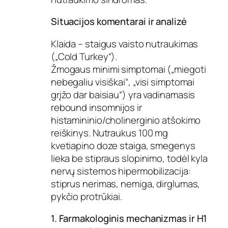
Situacijos komentarai ir analizė
Klaida – staigus vaisto nutraukimas
(„Cold Turkey“).
Žmogaus minimi simptomai („miegoti
nebegaliu visiškai“, „visi simptomai
grįžo dar baisiau“) yra vadinamasis
rebound insomnijos ir
histamininio/cholinerginio atšokimo
reiškinys. Nutraukus 100 mg
kvetiapino doze staiga, smegenys
lieka be stipraus slopinimo, todėl kyla
nervų sistemos hipermobilizacija:
stiprus nerimas, nemiga, dirglumas,
pykčio protrūkiai.
1. Farmakologinis mechanizmas ir H1