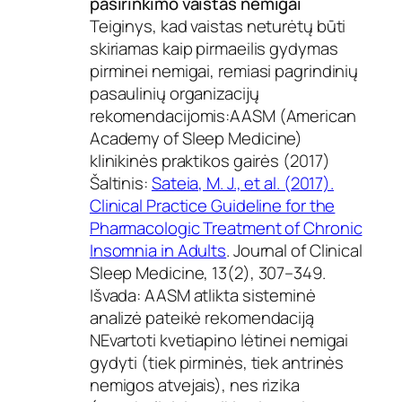
pasirinkimo vaistas nemigai
Teiginys, kad vaistas neturėtų būti
skiriamas kaip pirmaeilis gydymas
pirminei nemigai, remiasi pagrindinių
pasaulinių organizacijų
rekomendacijomis:AASM (American
Academy of Sleep Medicine)
klinikinės praktikos gairės (2017)
Šaltinis:
Sateia, M. J., et al. (2017).
Clinical Practice Guideline for the
Pharmacologic Treatment of Chronic
Insomnia in Adults
. Journal of Clinical
Sleep Medicine, 13(2), 307–349.
Išvada: AASM atlikta sisteminė
analizė pateikė rekomendaciją
NEvartoti kvetiapino lėtinei nemigai
gydyti (tiek pirminės, tiek antrinės
nemigos atvejais), nes rizika