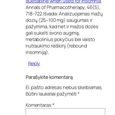
quetiapine when used for insomnia
.
Annals of Pharmacotherapy, 46(5),
718–722.Išvada: Analizuojamas mažų
dozių (25–100 mg) saugumas ir
pažymima, kad net ir mažos dozės
gali sukelti svorio augimą,
metabolinius pokyčius bei vaisto
nutraukimo reiškinį (rebound
insomniją).
Reply
Parašykite komentarą
El. pašto adresas nebus skelbiamas.
Būtini laukeliai pažymėti
*
Komentaras
*