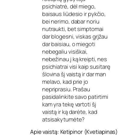
psichiatrė, dėl miego,
baisaus liūdesio ir pykčio,
bei nerimo, dabar noriu
nutraukti, bet simptomai
dar blogesni, viskas grįžau
dar baisiau, o miegoti
nebegaliu visiškai,
nebežinau į ką kreipti, nes
psichiatrai visi kaip susitarę
šlovina šį vaistą ir dar man
melavo, kad prie jo
nepriprasiu. Prašau
pasidalinkite savo patirtimi
kam yra tekę vartoti šį
vaistą ir ką darėte, kad
atsisakytumėte?
Apie vaistą: Ketipinor (Kvetiapinas)