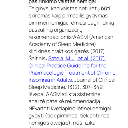
pasirinkimo vaistas nemigai
Teiginys, kad vaistas neturėtų būti
skiriamas kaip pirmaeilis gydymas
pirminei nemigai, remiasi pagrindinių
pasaulinių organizacijų
rekomendacijomis:AASM (American
Academy of Sleep Medicine)
klinikinės praktikos gairės (2017)
Šaltinis:
Sateia, M. J., et al. (2017).
Clinical Practice Guideline for the
Pharmacologic Treatment of Chronic
Insomnia in Adults
. Journal of Clinical
Sleep Medicine, 13(2), 307–349.
Išvada: AASM atlikta sisteminė
analizė pateikė rekomendaciją
NEvartoti kvetiapino lėtinei nemigai
gydyti (tiek pirminės, tiek antrinės
nemigos atvejais), nes rizika