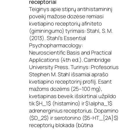
receptoriai
Teiginys apie stiprų antihistamininį
poveikį mažose dozėse remiasi
kvetiapino receptorių afiniteto
(giminingumo) tyrimais: Stahl, S. M.
(2013). Stahl’s Essential
Psychopharmacology:
Neuroscientific Basis and Practical
Applications (4th ed.). Cambridge
University Press. Turinys: Profesorius
Stephen M. Stahl išsamiai aprašo
kvetiapino receptorinį profilį. Esant
mažoms dozėms (25–100 mg),
kvetiapinas beveik išskirtinai užpildo
tik $H_1$ (histamino) ir $\alpha_1$
adrenerginius receptorius. Dopamino
($D_2$) ir serotonino ($5-HT_{2A}$)
receptorių blokada (būtina