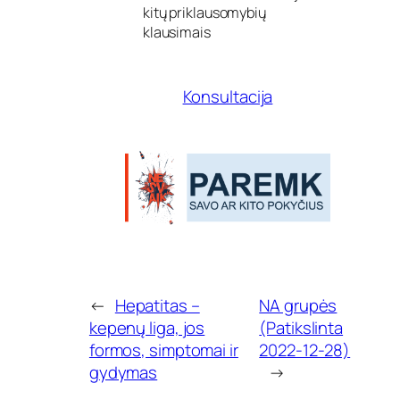
n
kitų priklausomybių
u
klausimais
t
r
a
Konsultacija
u
k
i
m
a
s
←
Hepatitas –
NA grupės
kepenų liga, jos
(Patikslinta
formos, simptomai ir
2022-12-28)
gydymas
→