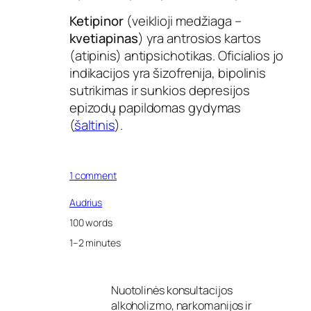
Ketipinor
(veiklioji medžiaga –
kvetiapinas
) yra antrosios kartos
(atipinis) antipsichotikas. Oficialios jo
indikacijos yra šizofrenija, bipolinis
sutrikimas ir sunkios depresijos
epizodų papildomas gydymas
(
šaltinis
).
o
1 comment
n
K
Audrius
e
100 words
t
i
1–2 minutes
p
i
n
Nuotolinės konsultacijos
o
alkoholizmo, narkomanijos ir
r