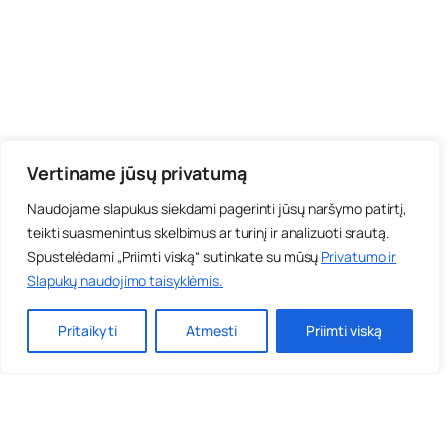
Vertiname jūsų privatumą
Naudojame slapukus siekdami pagerinti jūsų naršymo patirtį,
teikti suasmenintus skelbimus ar turinį ir analizuoti srautą.
Spustelėdami „Priimti viską“ sutinkate su mūsų
Privatumo ir
Slapukų naudojimo taisyklėmis
.
Pritaikyti
Atmesti
Priimti viską