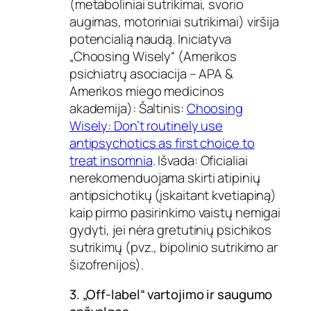
(metaboliniai sutrikimai, svorio
augimas, motoriniai sutrikimai) viršija
potencialią naudą. Iniciatyva
„Choosing Wisely“ (Amerikos
psichiatrų asociacija – APA &
Amerikos miego medicinos
akademija): Šaltinis:
Choosing
Wisely: Don’t routinely use
antipsychotics as first choice to
treat insomnia
. Išvada: Oficialiai
nerekomenduojama skirti atipinių
antipsichotikų (įskaitant kvetiapiną)
kaip pirmo pasirinkimo vaistų nemigai
gydyti, jei nėra gretutinių psichikos
sutrikimų (pvz., bipolinio sutrikimo ar
šizofrenijos).
3. „Off-label“ vartojimo ir saugumo