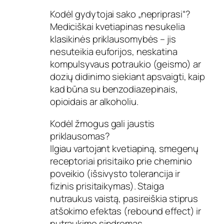
Kodėl gydytojai sako „nepriprasi“?
Mediciškai kvetiapinas nesukelia
klasikinės priklausomybės – jis
nesuteikia euforijos, neskatina
kompulsyvaus potraukio (geismo) ar
dozių didinimo siekiant apsvaigti, kaip
kad būna su benzodiazepinais,
opioidais ar alkoholiu.
Kodėl žmogus gali jaustis
priklausomas?
Ilgiau vartojant kvetiapiną, smegenų
receptoriai prisitaiko prie cheminio
poveikio (išsivysto tolerancija ir
fizinis prisitaikymas). Staiga
nutraukus vaistą, pasireiškia stiprus
atšokimo efektas (rebound effect) ir
nutraukimo sindromas.