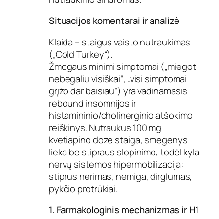
Situacijos komentarai ir analizė
Klaida – staigus vaisto nutraukimas
(„Cold Turkey“).
Žmogaus minimi simptomai („miegoti
nebegaliu visiškai“, „visi simptomai
grįžo dar baisiau“) yra vadinamasis
rebound insomnijos ir
histamininio/cholinerginio atšokimo
reiškinys. Nutraukus 100 mg
kvetiapino doze staiga, smegenys
lieka be stipraus slopinimo, todėl kyla
nervų sistemos hipermobilizacija:
stiprus nerimas, nemiga, dirglumas,
pykčio protrūkiai.
1. Farmakologinis mechanizmas ir H1