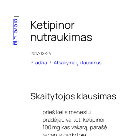
Eiti
prie
turinio
Ketipinor
prevencija
nutraukimas
2017-12-24
Pradžia
Atsakymai į klausimus
Skaitytojos klausimas
prieš kelis mėnesiu
pradėjau vartoti ketipinor
100 mg kas vakarą, parašė
receptą gydytoja