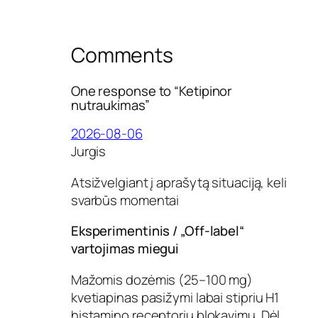
Comments
One response to “Ketipinor
nutraukimas”
2026-08-06
Jurgis
Atsižvelgiant į aprašytą situaciją, keli
svarbūs momentai
Eksperimentinis / „Off-label“
vartojimas miegui
Mažomis dozėmis (25–100 mg)
kvetiapinas pasižymi labai stipriu H1
histamino receptorių blokavimu. Dėl