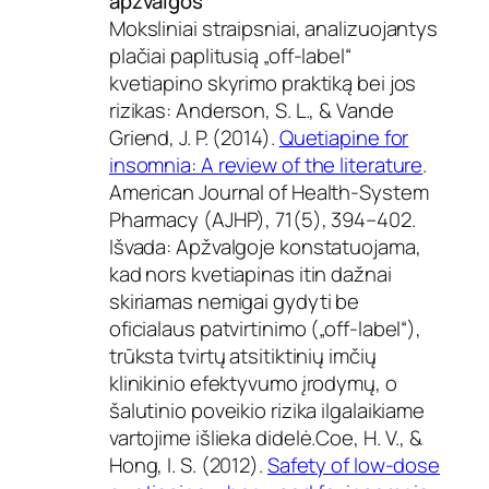
apžvalgos
Moksliniai straipsniai, analizuojantys
plačiai paplitusią „off-label“
kvetiapino skyrimo praktiką bei jos
rizikas: Anderson, S. L., & Vande
Griend, J. P. (2014).
Quetiapine for
insomnia: A review of the literature
.
American Journal of Health-System
Pharmacy (AJHP), 71(5), 394–402.
Išvada: Apžvalgoje konstatuojama,
kad nors kvetiapinas itin dažnai
skiriamas nemigai gydyti be
oficialaus patvirtinimo („off-label“),
trūksta tvirtų atsitiktinių imčių
klinikinio efektyvumo įrodymų, o
šalutinio poveikio rizika ilgalaikiame
vartojime išlieka didelė.Coe, H. V., &
Hong, I. S. (2012).
Safety of low-dose