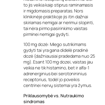
to jis veikia kaip stiprus raminamasis
ir migdomasis preparatas. Nors
klinikinėje praktikoje jis itin dažnai
skiriamas nemigai ar nerimui slopinti,
tai nėra pirmo pasirinkimo vaistas
pirminei nemigai gydyti.
100 mg dozė: Miego sutrikimams
gydyti tai yra gana didelė pradinė
dozė (dažniausiai pradedama nuo 25
mg). Esant 100 mg dozei, vaistas jau
veikia ne tik histamino, bet ir alfa-1
adrenerginius bei serotonininius
receptorius, todėl jo poveikis
centrinei nervų sistemai yra žymus.
Priklausomybė vs. Nutraukimo
sindromas