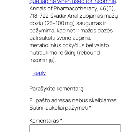
quetiapine when used for insomnia
.
Annals of Pharmacotherapy, 46(5),
718–722.Išvada: Analizuojamas mažų
dozių (25–100 mg) saugumas ir
pažymima, kad net ir mažos dozės
gali sukelti svorio augimą,
metabolinius pokyčius bei vaisto
nutraukimo reiškinį (rebound
insomniją).
Reply
Parašykite komentarą
El. pašto adresas nebus skelbiamas.
Būtini laukeliai pažymėti
*
Komentaras
*