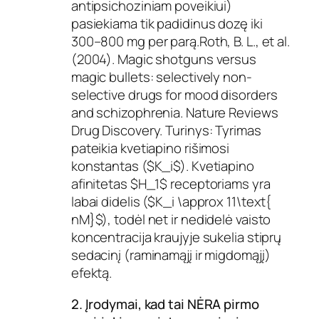
antipsichoziniam poveikiui)
pasiekiama tik padidinus dozę iki
300–800 mg per parą.Roth, B. L., et al.
(2004). Magic shotguns versus
magic bullets: selectively non-
selective drugs for mood disorders
and schizophrenia. Nature Reviews
Drug Discovery. Turinys: Tyrimas
pateikia kvetiapino rišimosi
konstantas ($K_i$). Kvetiapino
afinitetas $H_1$ receptoriams yra
labai didelis ($K_i \approx 11\text{
nM}$), todėl net ir nedidelė vaisto
koncentracija kraujyje sukelia stiprų
sedacinį (raminamąjį ir migdomąjį)
efektą.
2. Įrodymai, kad tai NĖRA pirmo