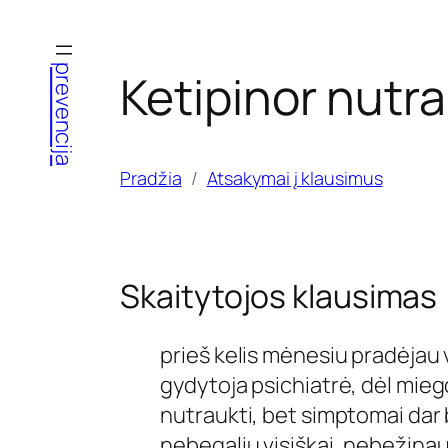
Eiti
prie
prevencija
Ketipinor nutr
turinio
Pradžia
Atsakymai į klausimus
Skaitytojos klausimas
prieš kelis mėnesiu pradėjau 
gydytoja psichiatrė, dėl miego
nutraukti, bet simptomai dar b
nebegaliu visiškai, nebežinau į