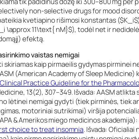
iama tik padidinus dozę iki 300–800 mg per par
electively non-selective drugs for mood diso
pateikia kvetiapino rišimosi konstantas ($K_i$
_i \approx 11\text{ nM}$), todėl net ir nedidelė
domąjį) efektą.
asirinkimo vaistas nemigai
i skiriamas kaip pirmaeilis gydymas pirminei n
SM (American Academy of Sleep Medicine) kli
7). Clinical Practice Guideline for the Pharmac
 Medicine, 13(2), 307–349. Išvada: AASM atlikta
 lėtinei nemigai gydyti (tiek pirminės, tiek an
ugimas, motoriniai sutrikimai) viršija potencial
– APA & Amerikos miego medicinos akademija): 
rst choice to treat insomnia
. Išvada: Oficialia
ną) kaip pirmo pasirinkimo vaistų nemigai gydyt