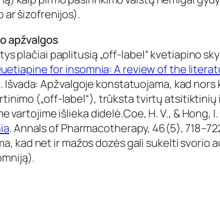
 ar šizofrenijos).
mo apžvalgos
tys plačiai paplitusią „off-label“ kvetiapino sk
uetiapine for insomnia: A review of the litera
 Išvada: Apžvalgoje konstatuojama, kad nors k
tinimo („off-label“), trūksta tvirtų atsitiktini
me vartojime išlieka didelė.Coe, H. V., & Hong, I.
ia
. Annals of Pharmacotherapy, 46(5), 718–72
 kad net ir mažos dozės gali sukelti svorio a
omniją).