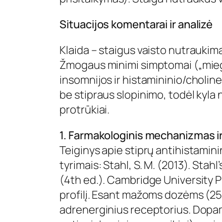
Situacijos komentarai ir analizė
Klaida – staigus vaisto nutraukim
Žmogaus minimi simptomai („miegot
insomnijos ir histamininio/cholin
be stipraus slopinimo, todėl kyla
protrūkiai.
1. Farmakologinis mechanizmas ir
Teiginys apie stiprų antihistamin
tyrimais: Stahl, S. M. (2013). Sta
(4th ed.). Cambridge University P
profilį. Esant mažoms dozėms (25–
adrenerginius receptorius. Dopa