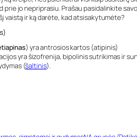
ad prie jo nepriprasiu. Prašau pasidalinkite sav
 šį vaistą ir ką darėte, kad atsisakytumėte?
s)
tiapinas
) yra antrosios kartos (atipinis)
acijos yra šizofrenija, bipolinis sutrikimas ir su
ydymas (
šaltinis
).