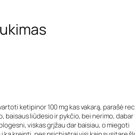
aukimas
vartoti ketipinor 100 mg kas vakarą, parašė re
, baisaus liūdesio ir pykčio, bei nerimo, dabar
logesni, viskas grįžau dar baisiau, o miegoti
 ką kreipti, nes psichiatrai visi kaip susitarę š