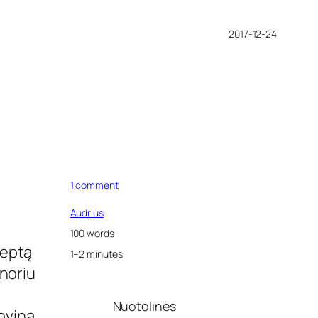
2017-12-24
o
1 comment
n
K
Audrius
e
100 words
t
ceptą
i
1–2 minutes
p
 noriu
i
n
Nuotolinės
o
lovina