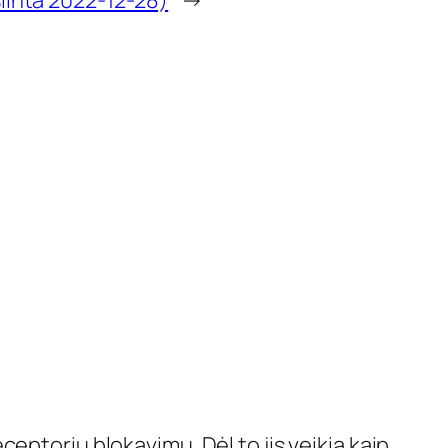
linta 2022-12-28)
→
eptorių blokavimu. Dėl to jis veikia kaip