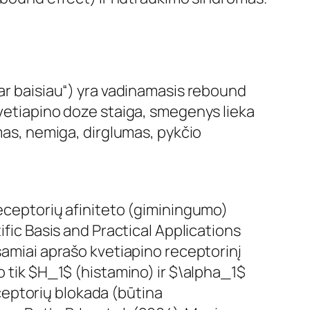
dar baisiau“) yra vadinamasis rebound
kvetiapino doze staiga, smegenys lieka
imas, nemiga, dirglumas, pykčio
receptorių afiniteto (giminingumo)
ific Basis and Practical Applications
samiai aprašo kvetiapino receptorinį
o tik $H_1$ (histamino) ir $\alpha_1$
eptorių blokada (būtina