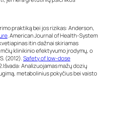
yrimo praktiką bei jos rizikas: Anderson,
ture
. American Journal of Health-System
vetiapinas itin dažnai skiriamas
ų imčių klinikinio efektyvumo įrodymų, o
 S. (2012).
Safety of low-dose
2.Išvada: Analizuojamas mažų dozių
ugimą, metabolinius pokyčius bei vaisto