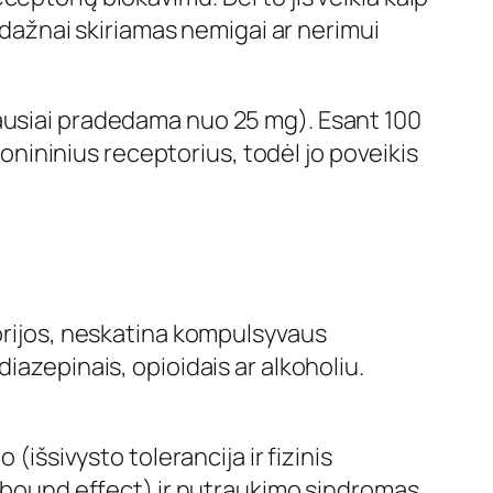
n dažnai skiriamas nemigai ar nerimui
iausiai pradedama nuo 25 mg). Esant 100
tonininius receptorius, todėl jo poveikis
forijos, neskatina kompulsyvaus
iazepinais, opioidais ar alkoholiu.
(išsivysto tolerancija ir fizinis
rebound effect) ir nutraukimo sindromas.