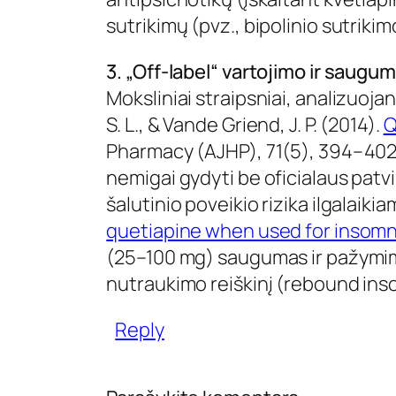
sutrikimų (pvz., bipolinio sutrikimo
3. „Off-label“ vartojimo ir saugu
Moksliniai straipsniai, analizuojan
S. L., & Vande Griend, J. P. (2014).
Q
Pharmacy (AJHP), 71(5), 394–402.
nemigai gydyti be oficialaus patvir
šalutinio poveikio rizika ilgalaikia
quetiapine when used for insomn
(25–100 mg) saugumas ir pažymima,
nutraukimo reiškinį (rebound ins
Reply