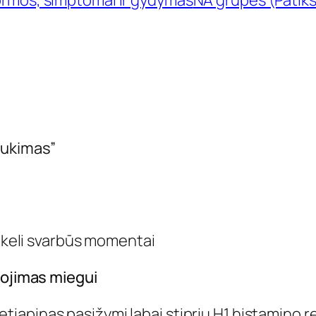
formos, simptomai ir gydymas
NA grupės (Patiks
aukimas”
, keli svarbūs momentai
tojimas miegui
apinas pasižymi labai stipriu H1 histamino rec