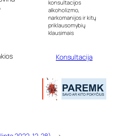
r
konsultacijos
n
o
alkoholizmo,
u
narkomanijos ir kitų
t
r
priklausomybių
a
klausimais
u
k
i
m
nkios
Konsultacija
a
s