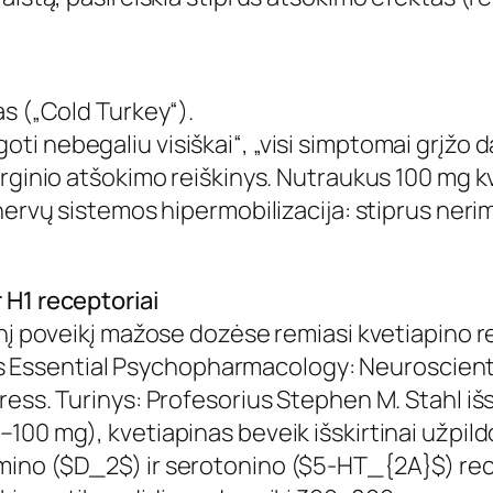
as („Cold Turkey“).
i nebegaliu visiškai“, „visi simptomai grįžo 
erginio atšokimo reiškinys. Nutraukus 100 mg 
 nervų sistemos hipermobilizacija: stiprus ner
 H1 receptoriai
inį poveikį mažose dozėse remiasi kvetiapino 
hl’s Essential Psychopharmacology: Neuroscient
ress. Turinys: Profesorius Stephen M. Stahl iš
100 mg), kvetiapinas beveik išskirtinai užpild
mino ($D_2$) ir serotonino ($5-HT_{2A}$) rec