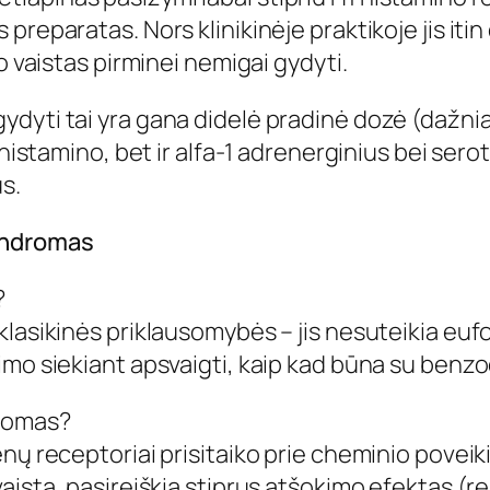
preparatas. Nors klinikinėje praktikoje jis iti
o vaistas pirminei nemigai gydyti.
ydyti tai yra gana didelė pradinė dozė (dažn
 histamino, bet ir alfa-1 adrenerginius bei sero
s.
indromas
?
klasikinės priklausomybės – jis nesuteikia eu
mo siekiant apsvaigti, kaip kad būna su benzod
usomas?
ų receptoriai prisitaiko prie cheminio poveikio 
vaistą, pasireiškia stiprus atšokimo efektas (