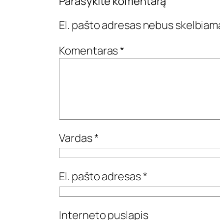
Parašykite komentarą
El. pašto adresas nebus skelbiam
Komentaras
*
Vardas
*
El. pašto adresas
*
Interneto puslapis