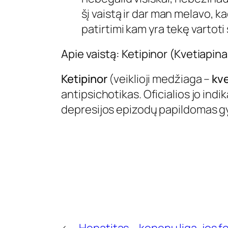
šį vaistą ir dar man melavo, k
patirtimi kam yra tekę vartoti
Apie vaistą: Ketipinor (Kvetiapina
Ketipinor
(veiklioji medžiaga –
kve
antipsichotikas. Oficialios jo indik
depresijos epizodų papildomas g