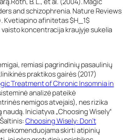
ą.Roth, B. L., et al. (2004). Magic
rders and schizophrenia. Nature Reviews
). Kvetiapino afinitetas $H_1$
 vaisto koncentracija kraujyje sukelia
emigai, remiasi pagrindinių pasaulinių
nikinės praktikos gairės (2017)
ologic Treatment of Chronic Insomnia in
 sisteminė analizė pateikė
trinės nemigos atvejais), nes rizika
ią naudą. Iniciatyva „Choosing Wisely“
Šaltinis:
Choosing Wisely: Don’t
i nerekomenduojama skirti atipinių
i, jei nėra gretutinių psichikos