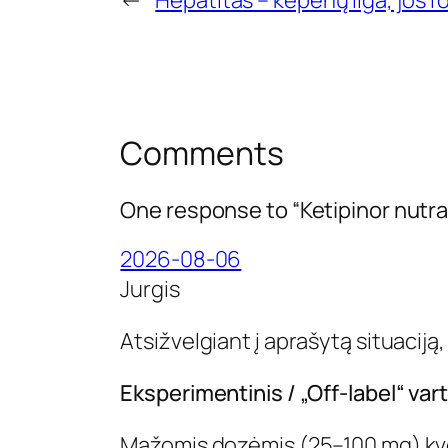
←
Hepatitas – kepenų liga, jos 
Comments
One response to “Ketipinor nutr
2026-08-06
Jurgis
Atsižvelgiant į aprašytą situaciją
Eksperimentinis / „Off-label“ var
Mažomis dozėmis (25–100 mg) kveti