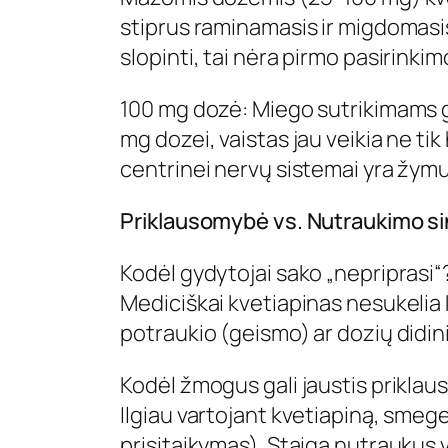
stiprus raminamasis ir migdomasis 
slopinti, tai nėra pirmo pasirinkim
100 mg dozė: Miego sutrikimams g
mg dozei, vaistas jau veikia ne tik
centrinei nervų sistemai yra žymu
Priklausomybė vs. Nutraukimo s
Kodėl gydytojai sako „nepriprasi“
Mediciškai kvetiapinas nesukelia 
potraukio (geismo) ar dozių didini
Kodėl žmogus gali jaustis prikla
Ilgiau vartojant kvetiapiną, smegen
prisitaikymas). Staiga nutraukus 