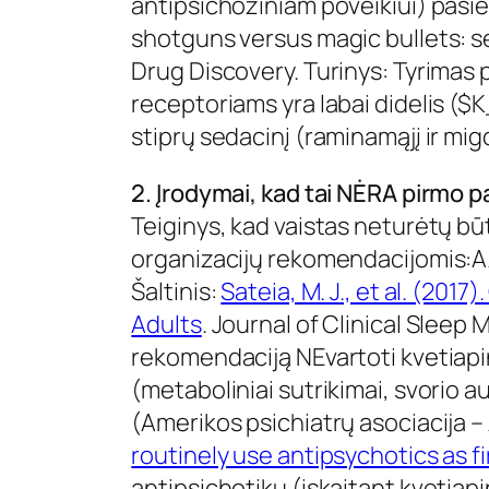
antipsichoziniam poveikiui) pasiek
shotguns versus magic bullets: s
Drug Discovery. Turinys: Tyrimas 
receptoriams yra labai didelis ($K
stiprų sedacinį (raminamąjį ir mig
2. Įrodymai, kad tai NĖRA pirmo p
Teiginys, kad vaistas neturėtų būt
organizacijų rekomendacijomis:AA
Šaltinis:
Sateia, M. J., et al. (201
Adults
. Journal of Clinical Sleep
rekomendaciją NEvartoti kvetiapino
(metaboliniai sutrikimai, svorio a
(Amerikos psichiatrų asociacija 
routinely use antipsychotics as fi
antipsichotikų (įskaitant kvetiapi