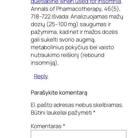
quetiapine when used for insomnia
.
Annals of Pharmacotherapy, 46(5),
718–722.Išvada: Analizuojamas mažų
dozių (25–100 mg) saugumas ir
pažymima, kad net ir mažos dozės
gali sukelti svorio augimą,
metabolinius pokyčius bei vaisto
nutraukimo reiškinį (rebound
insomniją).
Reply
Parašykite komentarą
El. pašto adresas nebus skelbiamas.
Būtini laukeliai pažymėti
*
Komentaras
*