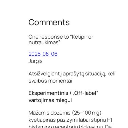
Comments
One response to “Ketipinor
nutraukimas”
2026-08-06
Jurgis
Atsižvelgiant į aprašytą situaciją, keli
svarbūs momentai
Eksperimentinis / „Off-label“
vartojimas miegui
Mažomis dozėmis (25–100 mg)
kvetiapinas pasižymi labai stipriu H1
histamino receptorių blokavimu. Dėl