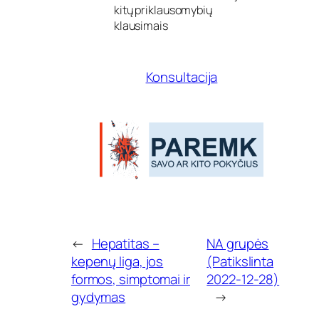
n
kitų priklausomybių
u
klausimais
t
r
a
Konsultacija
u
k
i
m
a
s
←
Hepatitas –
NA grupės
kepenų liga, jos
(Patikslinta
formos, simptomai ir
2022-12-28)
gydymas
→