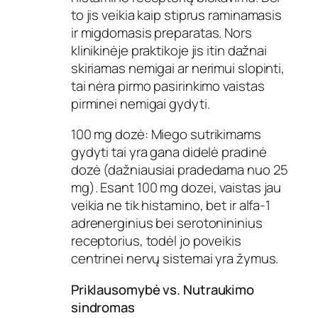
to jis veikia kaip stiprus raminamasis
ir migdomasis preparatas. Nors
klinikinėje praktikoje jis itin dažnai
skiriamas nemigai ar nerimui slopinti,
tai nėra pirmo pasirinkimo vaistas
pirminei nemigai gydyti.
100 mg dozė: Miego sutrikimams
gydyti tai yra gana didelė pradinė
dozė (dažniausiai pradedama nuo 25
mg). Esant 100 mg dozei, vaistas jau
veikia ne tik histamino, bet ir alfa-1
adrenerginius bei serotonininius
receptorius, todėl jo poveikis
centrinei nervų sistemai yra žymus.
Priklausomybė vs. Nutraukimo
sindromas