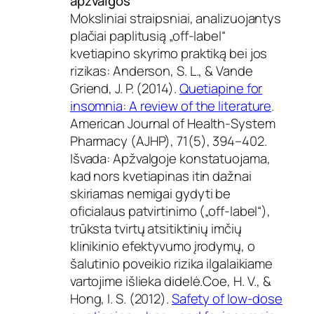
apžvalgos
Moksliniai straipsniai, analizuojantys
plačiai paplitusią „off-label“
kvetiapino skyrimo praktiką bei jos
rizikas: Anderson, S. L., & Vande
Griend, J. P. (2014).
Quetiapine for
insomnia: A review of the literature
.
American Journal of Health-System
Pharmacy (AJHP), 71(5), 394–402.
Išvada: Apžvalgoje konstatuojama,
kad nors kvetiapinas itin dažnai
skiriamas nemigai gydyti be
oficialaus patvirtinimo („off-label“),
trūksta tvirtų atsitiktinių imčių
klinikinio efektyvumo įrodymų, o
šalutinio poveikio rizika ilgalaikiame
vartojime išlieka didelė.Coe, H. V., &
Hong, I. S. (2012).
Safety of low-dose