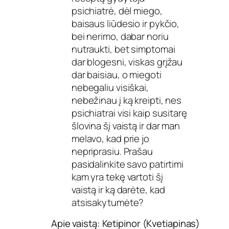
psichiatrė, dėl miego,
baisaus liūdesio ir pykčio,
bei nerimo, dabar noriu
nutraukti, bet simptomai
dar blogesni, viskas grįžau
dar baisiau, o miegoti
nebegaliu visiškai,
nebežinau į ką kreipti, nes
psichiatrai visi kaip susitarę
šlovina šį vaistą ir dar man
melavo, kad prie jo
nepriprasiu. Prašau
pasidalinkite savo patirtimi
kam yra tekę vartoti šį
vaistą ir ką darėte, kad
atsisakytumėte?
Apie vaistą: Ketipinor (Kvetiapinas)