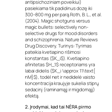
antipsichoziniam poveikiui)
pasiekiama tik padidinus dozę iki
300–800 mg per parą.Roth, B. L., et al.
(2004). Magic shotguns versus
magic bullets: selectively non-
selective drugs for mood disorders
and schizophrenia. Nature Reviews
Drug Discovery. Turinys: Tyrimas
pateikia kvetiapino rišimosi
konstantas ($K_i$). Kvetiapino
afinitetas $H_1$ receptoriams yra
labai didelis ($K_i \approx 11\text{
nM}$), todėl net ir nedidelė vaisto
koncentracija kraujyje sukelia stiprų
sedacinį (raminamąjį ir migdomąjį)
efektą.
2. Įrodymai, kad tai NĖRA pirmo