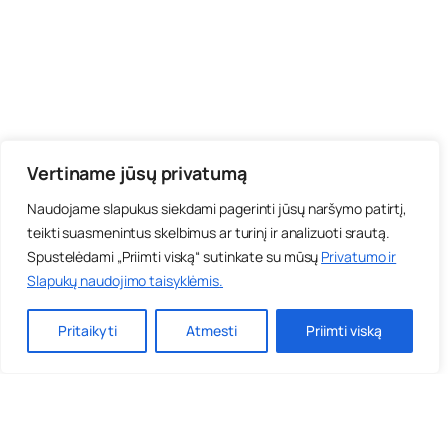
Vertiname jūsų privatumą
Naudojame slapukus siekdami pagerinti jūsų naršymo patirtį,
teikti suasmenintus skelbimus ar turinį ir analizuoti srautą.
Spustelėdami „Priimti viską“ sutinkate su mūsų
Privatumo ir
Slapukų naudojimo taisyklėmis
.
Pritaikyti
Atmesti
Priimti viską