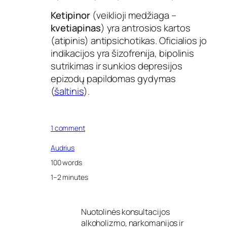
Ketipinor
(veiklioji medžiaga –
kvetiapinas
) yra antrosios kartos
(atipinis) antipsichotikas. Oficialios jo
indikacijos yra šizofrenija, bipolinis
sutrikimas ir sunkios depresijos
epizodų papildomas gydymas
(
šaltinis
).
o
1 comment
n
K
Audrius
e
100 words
t
i
1–2 minutes
p
i
n
Nuotolinės konsultacijos
o
alkoholizmo, narkomanijos ir
r