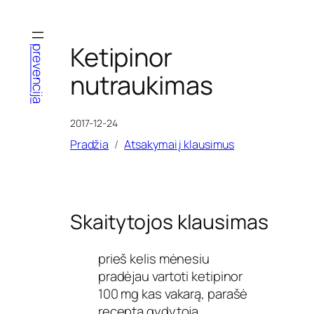
Eiti
prie
turinio
Ketipinor
prevencija
nutraukimas
2017-12-24
Pradžia
Atsakymai į klausimus
Skaitytojos klausimas
prieš kelis mėnesiu
pradėjau vartoti ketipinor
100 mg kas vakarą, parašė
receptą gydytoja