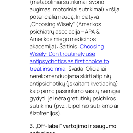
(metaboliniai sutrikimai, svorio
augimas, motoriniai sutrikimai) viršija
potencialią naudą. Iniciatyva
„Choosing Wisely“ (Amerikos
psichiatrų asociacija – APA &
Amerikos miego medicinos
akademija): Šaltinis:
Choosing
Wisely: Don’t routinely use
antipsychotics as first choice to
treat insomnia
. Išvada: Oficialiai
nerekomenduojama skirti atipinių
antipsichotikų (įskaitant kvetiapiną)
kaip pirmo pasirinkimo vaistų nemigai
gydyti, jei nėra gretutinių psichikos
sutrikimų (pvz., bipolinio sutrikimo ar
šizofrenijos).
3. „Off-label“ vartojimo ir saugumo