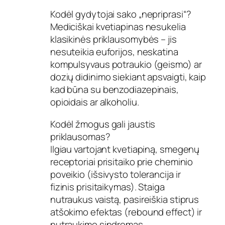
Kodėl gydytojai sako „nepriprasi“?
Mediciškai kvetiapinas nesukelia
klasikinės priklausomybės – jis
nesuteikia euforijos, neskatina
kompulsyvaus potraukio (geismo) ar
dozių didinimo siekiant apsvaigti, kaip
kad būna su benzodiazepinais,
opioidais ar alkoholiu.
Kodėl žmogus gali jaustis
priklausomas?
Ilgiau vartojant kvetiapiną, smegenų
receptoriai prisitaiko prie cheminio
poveikio (išsivysto tolerancija ir
fizinis prisitaikymas). Staiga
nutraukus vaistą, pasireiškia stiprus
atšokimo efektas (rebound effect) ir
nutraukimo sindromas.