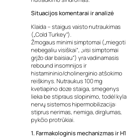
Situacijos komentarai ir analizė
Klaida – staigus vaisto nutraukimas
(„Cold Turkey“).
Žmogaus minimi simptomai („miegoti
nebegaliu visiškai“, „visi simptomai
grįžo dar baisiau“) yra vadinamasis
rebound insomnijos ir
histamininio/cholinerginio atšokimo
reiškinys. Nutraukus 100 mg
kvetiapino doze staiga, smegenys
lieka be stipraus slopinimo, todėl kyla
nervų sistemos hipermobilizacija:
stiprus nerimas, nemiga, dirglumas,
pykčio protrūkiai.
1. Farmakologinis mechanizmas ir H1