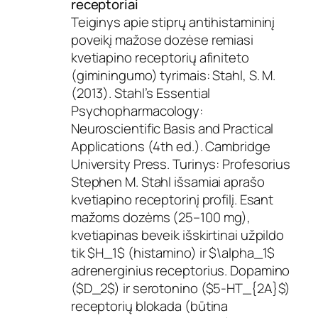
receptoriai
Teiginys apie stiprų antihistamininį
poveikį mažose dozėse remiasi
kvetiapino receptorių afiniteto
(giminingumo) tyrimais: Stahl, S. M.
(2013). Stahl’s Essential
Psychopharmacology:
Neuroscientific Basis and Practical
Applications (4th ed.). Cambridge
University Press. Turinys: Profesorius
Stephen M. Stahl išsamiai aprašo
kvetiapino receptorinį profilį. Esant
mažoms dozėms (25–100 mg),
kvetiapinas beveik išskirtinai užpildo
tik $H_1$ (histamino) ir $\alpha_1$
adrenerginius receptorius. Dopamino
($D_2$) ir serotonino ($5-HT_{2A}$)
receptorių blokada (būtina