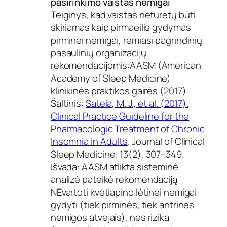
pasirinkimo vaistas nemigai
Teiginys, kad vaistas neturėtų būti
skiriamas kaip pirmaeilis gydymas
pirminei nemigai, remiasi pagrindinių
pasaulinių organizacijų
rekomendacijomis:AASM (American
Academy of Sleep Medicine)
klinikinės praktikos gairės (2017)
Šaltinis:
Sateia, M. J., et al. (2017).
Clinical Practice Guideline for the
Pharmacologic Treatment of Chronic
Insomnia in Adults
. Journal of Clinical
Sleep Medicine, 13(2), 307–349.
Išvada: AASM atlikta sisteminė
analizė pateikė rekomendaciją
NEvartoti kvetiapino lėtinei nemigai
gydyti (tiek pirminės, tiek antrinės
nemigos atvejais), nes rizika