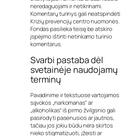
neredaguojami ir netikrinami.
Komentarų turinys gali neatspindėti
Krizių prevencijų centro nuomonės.
Fondas pasilieka teisę be atskiro
įspėjimo ištinti netinkamo turinio
komentarus.
Svarbi pastaba dėl
svetainėje naudojamų
terminų
Pavadinime ir tekstuose vartojamos
sąvokos „narkomanas“ ar
„alkoholikas“ iš pirmo žvilgsnio gali
pasirodyti pasenusios ar jautrios,
tačiau jos jokiu būdu nėra skirtos
nieko stigmatizuoti, įžeisti ar