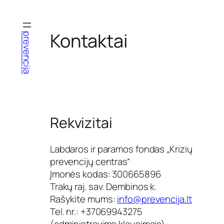
Eiti
prie
turinio
Kontaktai
prevencija
Rekvizitai
Labdaros ir paramos fondas „Krizių
prevencijų centras“
Įmonės kodas: 300665896
Trakų raj. sav. Dembinos k.
Rašykite mums:
info@prevencija.lt
Tel. nr.: +37069943275
(administravimo klausimais).