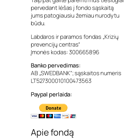
Taip pat galite paremti mus tiesiogiai
pervedant lėšas į fondo sąskaitą
jums patogiausiu žemiau nurodytu
būdu.
Labdaros ir paramos fondas „Krizių
prevencijų centras“
Įmonės kodas: 300665896
Banko pervedimas:
AB „SWEDBANK“; sąskaitos numeris
LT527300010100473563
Paypal perlaida:
Apie fondą