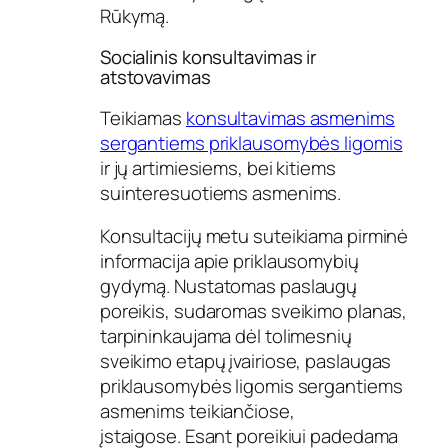
Rūkymą.
Socialinis konsultavimas ir
atstovavimas
Teikiamas
konsultavimas asmenims
sergantiems priklausomybės ligomis
ir jų artimiesiems, bei kitiems
suinteresuotiems asmenims.
Konsultacijų metu suteikiama pirminė
informacija apie priklausomybių
gydymą. Nustatomas paslaugų
poreikis, sudaromas sveikimo planas,
tarpininkaujama dėl tolimesnių
sveikimo etapų įvairiose, paslaugas
priklausomybės ligomis sergantiems
asmenims teikiančiose,
įstaigose. Esant poreikiui padedama