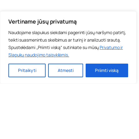
Vertiname jūsų privatumą
Naudojame slapukus siekdami pagerinti jūsų naršymo patirtį,
teikti suasmenintus skelbimus ar turinį ir analizuoti srautą.
Spustelėdami „Priimti viską“ sutinkate su mūsų
Privatumo ir
Slapukų naudojimo taisyklėmis
.
Pritaikyti
Atmesti
Priimti viską
Anoniminės grupės
Apie priklausomybes