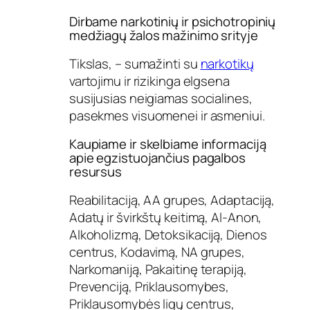
Dirbame narkotinių ir psichotropinių
medžiagų žalos mažinimo srityje
Tikslas, – sumažinti su
narkotikų
vartojimu ir rizikinga elgsena
susijusias neigiamas socialines,
pasekmes visuomenei ir asmeniui.
Kaupiame ir skelbiame informaciją
apie egzistuojančius pagalbos
resursus
Reabilitaciją, AA grupes, Adaptaciją,
Adatų ir švirkštų keitimą, Al-Anon,
Alkoholizmą, Detoksikaciją, Dienos
centrus, Kodavimą, NA grupes,
Narkomaniją, Pakaitinę terapiją,
Prevenciją, Priklausomybes,
Priklausomybės ligų centrus,