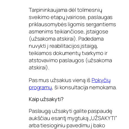
Tarpininkaujama dėl tolimesnių
sveikimo etapų įvairiose, paslaugas
priklausomybės ligomis sergantiems
asmenims teikiančiose, įstaigose
(užsakoma atskirai). Padedama
nuvykti į reabilitacijos įstaigą,
teikiamos dokumentų tvarkymo ir
atstovavimo paslaugos (užsakoma
atskirai).
Pas mus užsakius vieną iš
Pokyčių
programų
, ši konsultacija nemokama.
Kaip užsakyti?
Paslaugą užsakyti galite paspaudę
aukščiau esantį mygtuką „UŽSAKYTI”
arba tiesioginiu pavedimu į bako