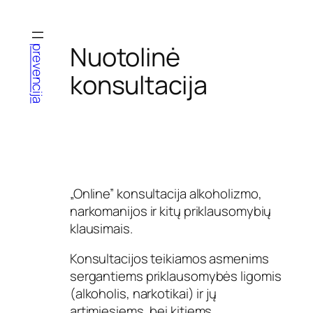
Eiti
prie
turinio
Nuotolinė
prevencija
konsultacija
„Online” konsultacija alkoholizmo,
narkomanijos ir kitų priklausomybių
klausimais.
Konsultacijos teikiamos asmenims
sergantiems priklausomybės ligomis
(alkoholis, narkotikai) ir jų
artimiesiems, bei kitiems