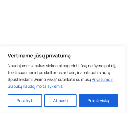
Vertiname jūsų privatumą
Naudojame slapukus siekdami pagerinti jūsų naršymo patirtį,
teikti suasmenintus skelbimus ar turinį ir analizuoti srautą.
Spustelėdami „Priimti viską“ sutinkate su mūsų
Privatumo ir
Slapukų naudojimo taisyklėmis
.
Pritaikyti
Atmesti
Priimti viską