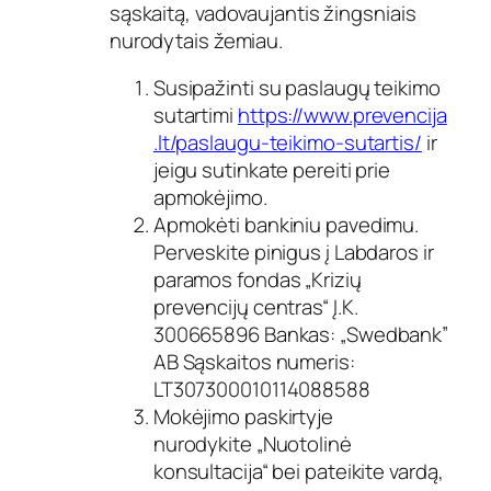
sąskaitą, vadovaujantis žingsniais
nurodytais žemiau.
Susipažinti su paslaugų teikimo
sutartimi
https://www.prevencija
.lt/paslaugu-teikimo-sutartis/
ir
jeigu sutinkate pereiti prie
apmokėjimo.
Apmokėti bankiniu pavedimu.
Perveskite pinigus į Labdaros ir
paramos fondas „Krizių
prevencijų centras“ Į.K.
300665896 Bankas: „Swedbank”
AB Sąskaitos numeris:
LT307300010114088588
Mokėjimo paskirtyje
nurodykite
„Nuotolinė
konsultacija“
bei pateikite vardą,