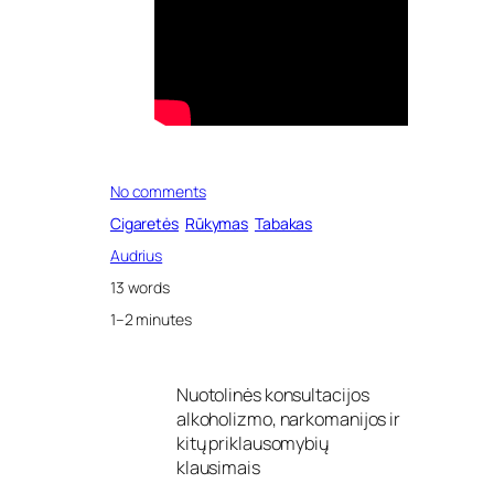
o
No comments
n
Cigaretės
Rūkymas
Tabakas
I
š
Audrius
k
13 words
o
p
1–2 minutes
a
g
a
Nuotolinės konsultacijos
m
alkoholizmo, narkomanijos ir
i
n
kitų priklausomybių
t
klausimais
o