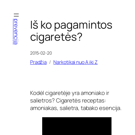
Eiti
prie
turinio
Iš ko pagamintos
prevencija
cigaretės?
2015-02-20
Pradžia
Narkotikai nuo A iki Z
Kodėl cigaretėje yra amoniako ir
salietros? Cigaretės receptas:
amoniakas, salietra, tabako esencija.