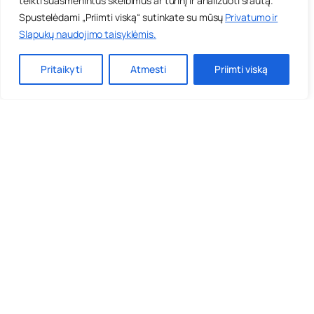
teikti suasmenintus skelbimus ar turinį ir analizuoti srautą.
Spustelėdami „Priimti viską“ sutinkate su mūsų
Privatumo ir
Slapukų naudojimo taisyklėmis
.
Pritaikyti
Atmesti
Priimti viską
Anoniminės grupės
Apie priklausomybes
Gretutiniai sutrikimai
Leidiniai
Priklausomybės centrai
Priklausomybių gydymas
Reabilitacijos bendruomenės
Narkotikai nuo A iki Z
Rūkymas
Narkotikai
Alkoholis