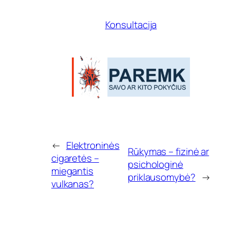
s
c
Konsultacija
i
g
a
r
e
t
ė
s
?
←
Elektroninės
Rūkymas – fizinė ar
cigaretės –
psichologinė
miegantis
priklausomybė?
→
vulkanas?