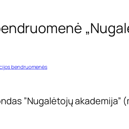
 bendruomenė „Nugal
acijos bendruomenės
ondas ”Nugalėtojų akademija” (