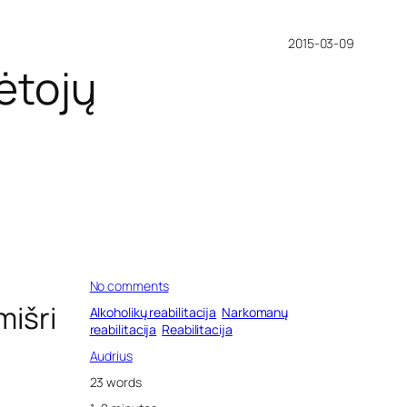
2015-03-09
ėtojų
o
No comments
n
mišri
Alkoholikų reabilitacija
Narkomanų
R
reabilitacija
Reabilitacija
e
a
Audrius
b
23 words
i
l