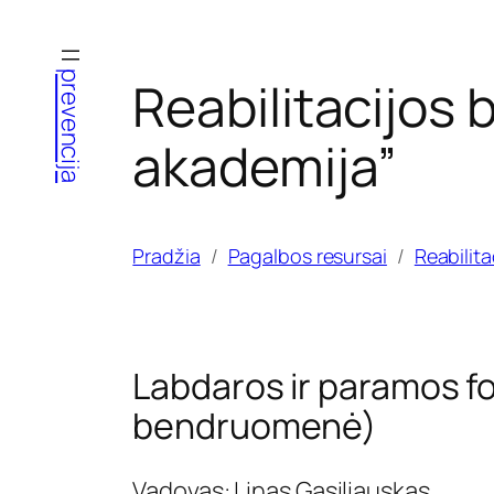
Eiti
prie
prevencija
Reabilitacijos
turinio
akademija”
Pradžia
Pagalbos resursai
Reabilit
Labdaros ir paramos f
bendruomenė)
Vadovas: Linas Gasiliauskas