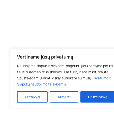
Vertiname jūsų privatumą
Naudojame slapukus siekdami pagerinti jūsų naršymo patirtį,
teikti suasmenintus skelbimus ar turinį ir analizuoti srautą.
Spustelėdami „Priimti viską“ sutinkate su mūsų
Privatumo ir
Slapukų naudojimo taisyklėmis
.
Pritaikyti
Atmesti
Priimti viską