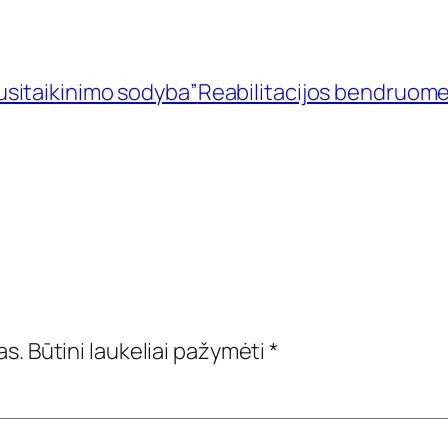
sitaikinimo sodyba”
Reabilitacijos bendruom
as.
Būtini laukeliai pažymėti
*