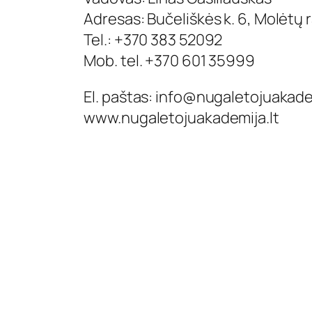
Adresas: Bučeliškės k. 6, Molėtų r
Tel.: +370 383 52092
Mob. tel. +370 601 35999
El. paštas:
info@nugaletojuakadem
www.nugaletojuakademija.lt