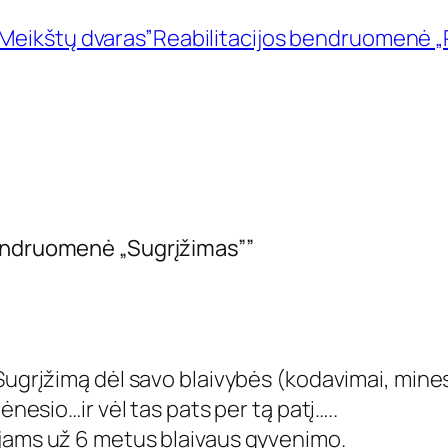
Meikštų dvaras”
Reabilitacijos bendruomenė 
bendruomenė „Sugrįžimas””
 Sugrįžimą dėl savo blaivybės (kodavimai, min
mėnesio…ir vėl tas pats per tą patį…..
ojams už 6 metus blaivaus gyvenimo.