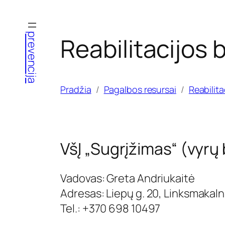
Eiti
prie
prevencija
Reabilitacijos
turinio
Pradžia
Pagalbos resursai
Reabilit
VšĮ „Sugrįžimas“ (vyr
Vadovas: Greta Andriukaitė
Adresas: Liepų g. 20, Linksmakalni
Tel.: +370 698 10497