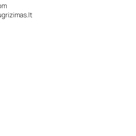
com
grizimas.lt