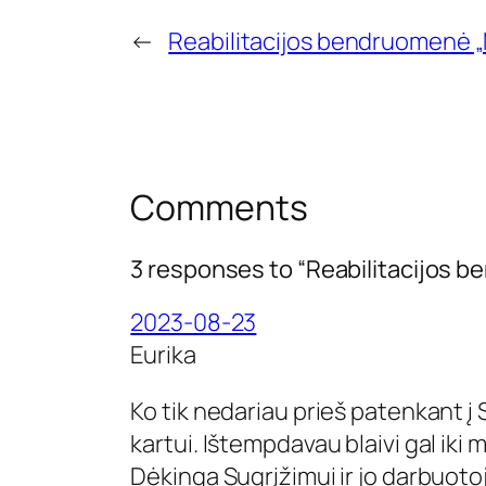
←
Reabilitacijos bendruomenė „
Comments
3 responses to “Reabilitacijos 
2023-08-23
Eurika
Ko tik nedariau prieš patenkant į
kartui. Ištempdavau blaivi gal iki 
Dėkinga Sugrįžimui ir jo darbuot