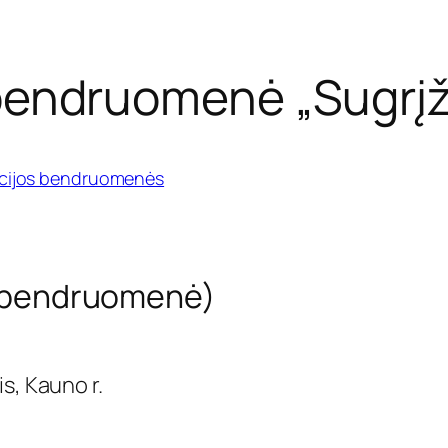
 bendruomenė „Sugrį
acijos bendruomenės
ų bendruomenė)
s, Kauno r.