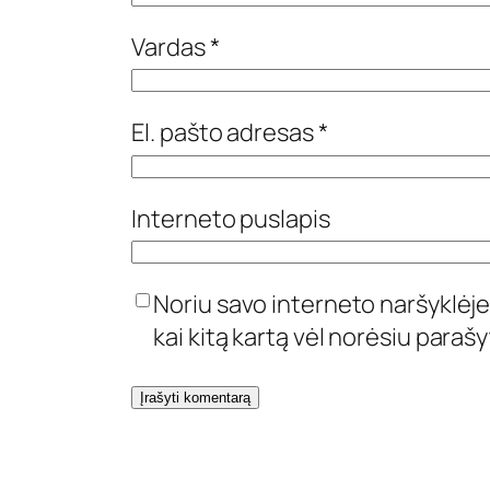
Vardas
*
El. pašto adresas
*
Interneto puslapis
Noriu savo interneto naršyklėje 
kai kitą kartą vėl norėsiu paraš