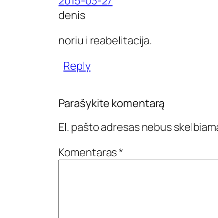
2015-03-27
denis
noriu i reabelitacija.
Reply
Parašykite komentarą
El. pašto adresas nebus skelbiam
Komentaras
*