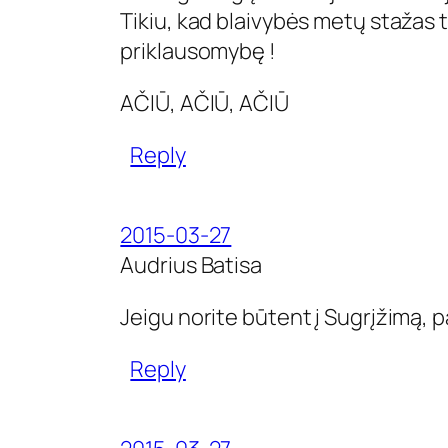
Tikiu, kad blaivybės metų stažas 
priklausomybę !
AČIŪ, AČIŪ, AČIŪ
Reply
2015-03-27
Audrius Batisa
Jeigu norite būtent į Sugrįžimą, 
Reply