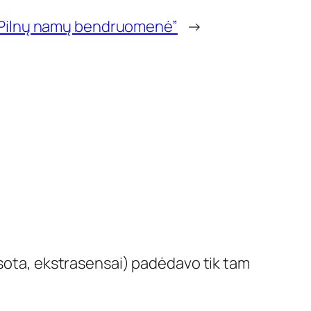
i
m
„Pilnų namų bendruomenė”
→
a
s
”
esota, ekstrasensai) padėdavo tik tam