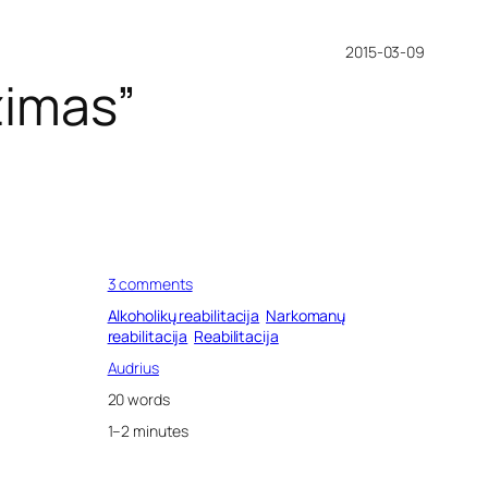
2015-03-09
žimas”
o
3 comments
n
Alkoholikų reabilitacija
Narkomanų
R
reabilitacija
Reabilitacija
e
a
Audrius
b
20 words
i
l
1–2 minutes
i
t