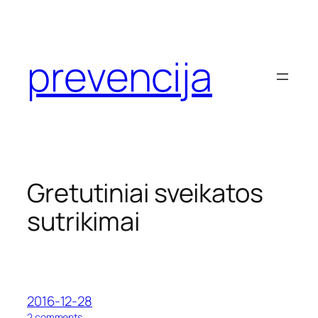
Eiti
prie
turinio
prevencija
Gretutiniai sveikatos
sutrikimai
2016-12-28
o
2 comments