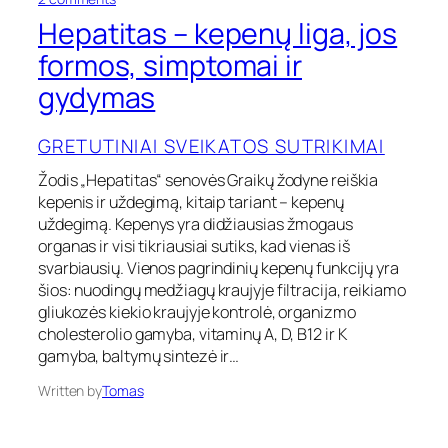
n
Hepatitas – kepenų liga, jos
H
e
formos, simptomai ir
p
gydymas
a
t
i
GRETUTINIAI SVEIKATOS SUTRIKIMAI
t
a
Žodis „Hepatitas“ senovės Graikų žodyne reiškia
s
kepenis ir uždegimą, kitaip tariant – kepenų
–
uždegimą. Kepenys yra didžiausias žmogaus
k
organas ir visi tikriausiai sutiks, kad vienas iš
e
p
svarbiausių. Vienos pagrindinių kepenų funkcijų yra
e
šios: nuodingų medžiagų kraujyje filtracija, reikiamo
n
gliukozės kiekio kraujyje kontrolė, organizmo
ų
cholesterolio gamyba, vitaminų A, D, B12 ir K
l
gamyba, baltymų sintezė ir…
i
g
Written by
Tomas
a
,
j