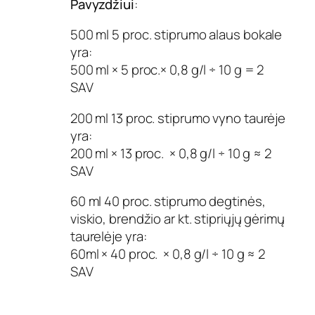
Pavyzdžiui
:
500 ml 5 proc. stiprumo alaus bokale
yra:
500 ml × 5 proc.× 0,8 g/l ÷ 10 g = 2
SAV
200 ml 13 proc. stiprumo vyno taurėje
yra:
200 ml × 13 proc. × 0,8 g/l ÷ 10 g ≈ 2
SAV
60 ml 40 proc. stiprumo degtinės,
viskio, brendžio ar kt. stipriųjų gėrimų
taurelėje yra:
60ml × 40 proc. × 0,8 g/l ÷ 10 g ≈ 2
SAV