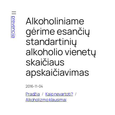
Eiti
prie
turinio
Alkoholiniame
prevencija
gėrime esančių
standartinių
alkoholio vienetų
skaičiaus
apskaičiavimas
2016-11-04
Pradžia
Kaip nevartoti?
Alkoholizmo klausimai