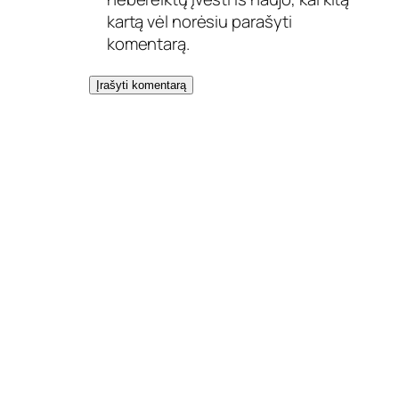
č
kartą vėl norėsiu parašyti
i
komentarą.
a
v
i
m
a
s