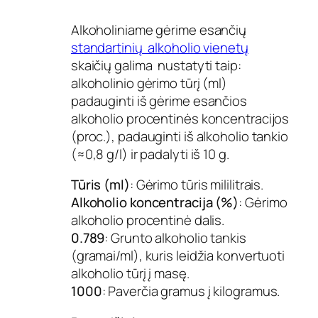
Alkoholiniame gėrime esančių
standartinių alkoholio vienetų
skaičių galima nustatyti taip:
alkoholinio gėrimo tūrį (ml)
padauginti iš gėrime esančios
alkoholio procentinės koncentracijos
(proc.), padauginti iš alkoholio tankio
(≈0,8 g/l) ir padalyti iš 10 g.
Tūris (ml)
: Gėrimo tūris mililitrais.
Alkoholio koncentracija (%)
: Gėrimo
alkoholio procentinė dalis.
0.789
: Grunto alkoholio tankis
(gramai/ml), kuris leidžia konvertuoti
alkoholio tūrį į masę.
1000
: Paverčia gramus į kilogramus.