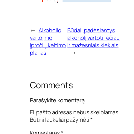
n
č
i
ų
s
←
Alkoholio
Būdai, padėsiantys
t
vartojimo
alkoholį vartoti rečiau
a
įpročių keitimo
ir mažesniais kiekiais
n
d
planas
→
a
r
t
i
n
Comments
i
ų
a
Parašykite komentarą
l
k
El. pašto adresas nebus skelbiamas.
o
Būtini laukeliai pažymėti
*
h
o
l
Komentaras
*