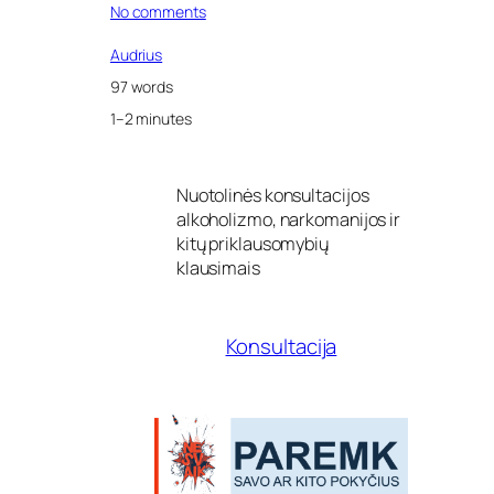
o
No comments
n
A
Audrius
l
97 words
k
o
1–2 minutes
h
o
l
Nuotolinės konsultacijos
i
alkoholizmo, narkomanijos ir
n
i
kitų priklausomybių
a
klausimais
m
e
g
Konsultacija
ė
r
i
m
e
e
s
a