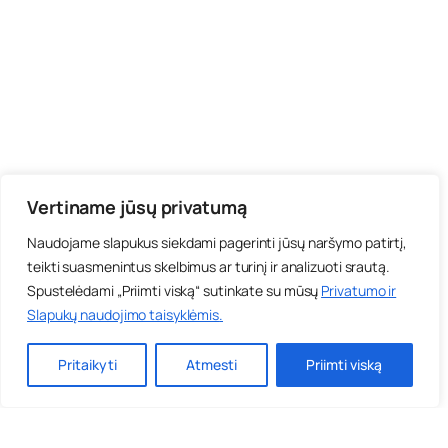
Vertiname jūsų privatumą
Naudojame slapukus siekdami pagerinti jūsų naršymo patirtį,
teikti suasmenintus skelbimus ar turinį ir analizuoti srautą.
Spustelėdami „Priimti viską“ sutinkate su mūsų
Privatumo ir
Slapukų naudojimo taisyklėmis
.
Pritaikyti
Atmesti
Priimti viską