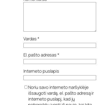
i
o
v
i
e
n
e
t
ų
Vardas
*
s
k
a
El. pašto adresas
*
i
č
i
a
Interneto puslapis
u
s
a
p
Noriu savo interneto naršyklėje
s
išsaugoti vardą, el. pašto adresą ir
k
interneto puslapį, kad jų
a
i
nebereiktų įvesti iš naujo, kai kitą