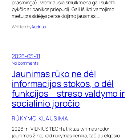
b
prasminga). Menkiausia smulkmena gali sukelti
e
pykčio ar panikos priepuolį. Gali išlikti vartojimo
n
metu prasidėjęs persekiojimo jausmas,…
a
r
Written by
Audrius
k
o
t
i
k
2026-05-11
ų
o
No comments
n
Jaunimas rūko ne dėl
J
a
informacijos stokos, o dėl
u
funkcijos – streso valdymo ir
n
i
socialinio įpročio
m
a
s
RŪKYMO KLAUSIMAI
r
ū
2026 m. VILNIUS TECH atliktas tyrimas rodo:
k
jaunimas žino, kad rūkymas kenkia, tačiau elgesio