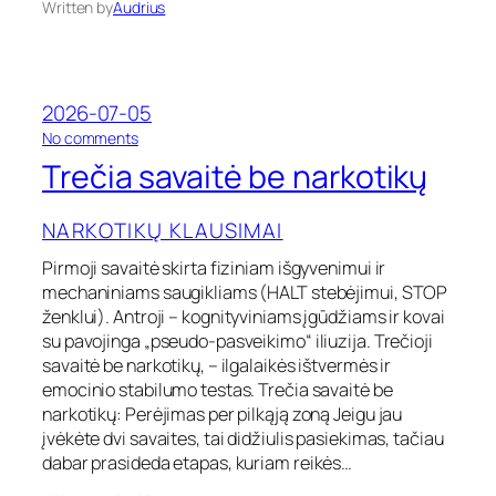
Written by
Audrius
n
e
n
c
i
2026-07-05
j
ą
o
No comments
?
n
Trečia savaitė be narkotikų
K
T
o
r
k
e
NARKOTIKŲ KLAUSIMAI
a
č
i
i
Pirmoji savaitė skirta fiziniam išgyvenimui ir
n
a
mechaniniams saugikliams (HALT stebėjimui, STOP
a
s
ženklui). Antroji – kognityviniams įgūdžiams ir kovai
s
a
su pavojinga „pseudo-pasveikimo“ iliuzija. Trečioji
i
v
savaitė be narkotikų, – ilgalaikės ištvermės ir
r
a
emocinio stabilumo testas. Trečia savaitė be
k
i
i
t
narkotikų: Perėjimas per pilkąją zoną Jeigu jau
t
ė
įvėkėte dvi savaites, tai didžiulis pasiekimas, tačiau
i
b
dabar prasideda etapas, kuriam reikės…
s
e
t
n