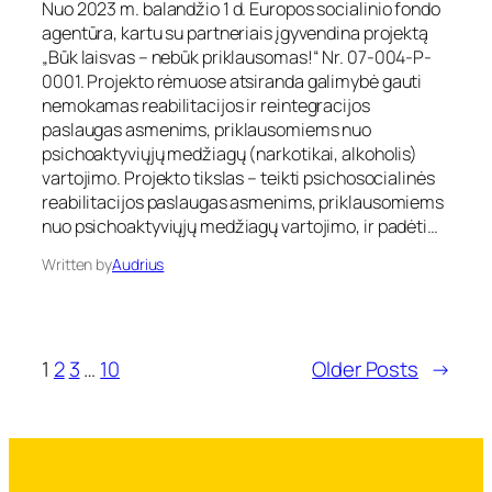
Nuo 2023 m. balandžio 1 d. Europos socialinio fondo
i
m
d
š
agentūra, kartu su partneriais įgyvendina projektą
a
y
g
p
„Būk laisvas – nebūk priklausomas!“ Nr. 07-004-P-
m
y
s
0001. Projekto rėmuose atsiranda galimybė gauti
o
v
i
nemokamas reabilitacijos ir reintegracijos
i
e
c
r
paslaugas asmenims, priklausomiems nuo
n
h
s
psichoaktyviųjų medžiagų (narkotikai, alkoholis)
t
o
o
i
vartojimo. Projekto tikslas – teikti psichosocialinės
l
c
?
o
reabilitacijos paslaugas asmenims, priklausomiems
i
g
nuo psichoaktyviųjų medžiagų vartojimo, ir padėti…
a
i
l
n
Written by
Audrius
i
ė
n
i
i
r
o
s
į
1
2
3
…
10
o
Older Posts
→
p
c
r
i
o
a
č
l
i
i
o
n