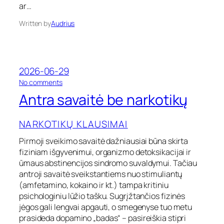
ar…
a
Written by
Audrius
2026-06-29
o
No comments
n
Antra savaitė be narkotikų
A
n
t
NARKOTIKŲ KLAUSIMAI
r
a
Pirmoji sveikimo savaitė dažniausiai būna skirta
s
fiziniam išgyvenimui, organizmo detoksikacijai ir
a
ūmaus abstinencijos sindromo suvaldymui. Tačiau
v
antroji savaitė sveikstantiems nuo stimuliantų
a
(amfetamino, kokaino ir kt.) tampa kritiniu
i
psichologiniu lūžio tašku. Sugrįžtančios fizinės
t
ė
jėgos gali lengvai apgauti, o smegenyse tuo metu
b
prasideda dopamino „badas“ – pasireiškia stipri