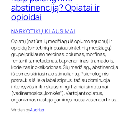
a
abstinenciją? Opiatai ir
i
opioidai
p
p
a
NARKOTIKŲ KLAUSIMAI
l
e
Opiatų (natūralių medžiagų iš opiumo aguonų) ir
n
opioidų (sintetinių ir pusiau sintetinių medžiagų)
g
grupei priklauso heroinas, opiumas, morfinas,
v
fentanilis, metadonas, buprenorfinas, tramadolis,
i
n
kodeinas ir oksikodonas. Šių medžiagų abstinencija
t
iš esmės skiriasi nuo stimuliantų. Psichologinis
i
potraukis išlieka labai stiprus, tačiau dominuoja
a
intensyvūs ir itin skausmingi fiziniai simptomai
b
(vadinamosios „lomkės“). Vartojant opiatus,
s
organizmas nustoja gaminęs nuosavus endorfinus…
t
i
Written by
Audrius
n
e
n
c