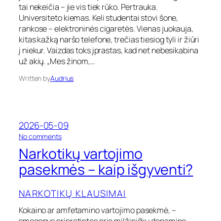
o
tai nekeičia – jie vis tiek rūko. Pertrauka.
n
Universiteto kiemas. Keli studentai stovi šone,
e
rankose – elektroninės cigaretės. Vienas juokauja,
d
kitas kažką naršo telefone, trečias tiesiog tyli ir žiūri
ė
l
į niekur. Vaizdas toks įprastas, kad net nebesikabina
i
už akių. „Mes žinom,…
n
f
Written by
Audrius
o
r
m
a
c
2026-05-09
i
o
No comments
j
n
Narkotikų vartojimo
o
N
s
a
pasekmės – kaip išgyventi?
s
r
t
k
o
NARKOTIKŲ KLAUSIMAI
o
k
t
o
Kokaino ar amfetamino vartojimo pasekmė, –
i
s
k