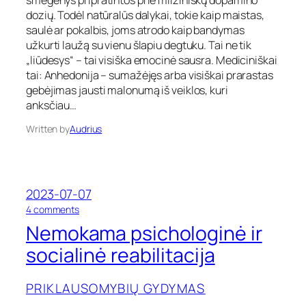
smegenys pripratintos prie milžiniškų dopamino
,
ų
dozių. Todėl natūralūs dalykai, tokie kaip maistas,
o
v
saulė ar pokalbis, joms atrodo kaip bandymas
d
a
užkurti laužą su vienu šlapiu degtuku. Tai ne tik
ė
r
„liūdesys“ – tai visiška emocinė sausra. Mediciniškai
l
t
f
tai: Anhedonija – sumažėjęs arba visiškai prarastas
o
u
gebėjimas jausti malonumą iš veiklos, kuri
j
n
i
anksčiau…
k
m
c
Written by
Audrius
o
i
p
j
a
o
s
s
e
–
2023-07-07
k
s
m
o
4 comments
t
ė
n
Nemokama psichologinė ir
r
s
N
e
–
e
socialinė reabilitacija
s
k
m
o
a
o
v
i
PRIKLAUSOMYBIŲ GYDYMAS
k
a
p
a
l