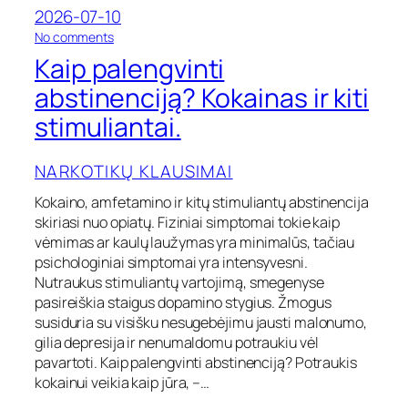
k
2026-07-10
o
o
No comments
t
n
Kaip palengvinti
i
K
k
a
abstinenciją? Kokainas ir kiti
ų
i
stimuliantai.
p
p
a
NARKOTIKŲ KLAUSIMAI
l
e
Kokaino, amfetamino ir kitų stimuliantų abstinencija
n
skiriasi nuo opiatų. Fiziniai simptomai tokie kaip
g
vėmimas ar kaulų laužymas yra minimalūs, tačiau
v
psichologiniai simptomai yra intensyvesni.
i
n
Nutraukus stimuliantų vartojimą, smegenyse
t
pasireiškia staigus dopamino stygius. Žmogus
i
susiduria su visišku nesugebėjimu jausti malonumo,
a
gilia depresija ir nenumaldomu potraukiu vėl
b
pavartoti. Kaip palengvinti abstinenciją? Potraukis
s
kokainui veikia kaip jūra, –…
t
i