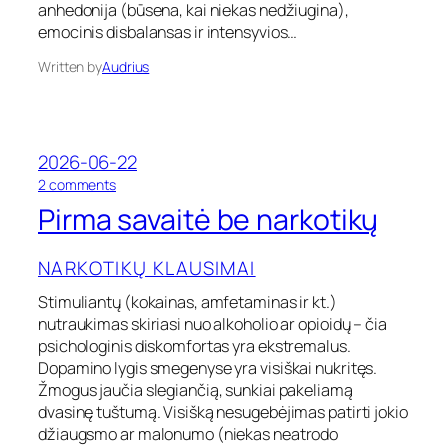
e
anhedonija (būsena, kai niekas nedžiugina),
n
emocinis disbalansas ir intensyvios…
a
r
Written by
Audrius
k
o
t
i
k
2026-06-22
ų
o
2 comments
n
Pirma savaitė be narkotikų
P
i
r
NARKOTIKŲ KLAUSIMAI
m
a
Stimuliantų (kokainas, amfetaminas ir kt.)
s
nutraukimas skiriasi nuo alkoholio ar opioidų – čia
a
psichologinis diskomfortas yra ekstremalus.
v
Dopamino lygis smegenyse yra visiškai nukritęs.
a
Žmogus jaučia slegiančią, sunkiai pakeliamą
i
dvasinę tuštumą. Visišką nesugebėjimas patirti jokio
t
ė
džiaugsmo ar malonumo (niekas neatrodo