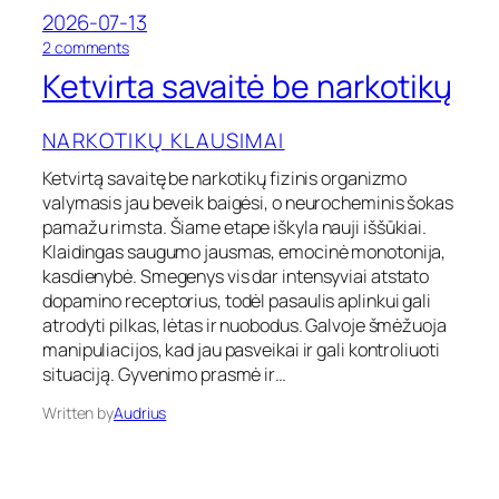
i
2026-07-13
j
o
ą
2 comments
n
?
Ketvirta savaitė be narkotikų
K
O
e
p
t
i
NARKOTIKŲ KLAUSIMAI
v
a
i
t
Ketvirtą savaitę be narkotikų fizinis organizmo
r
a
valymasis jau beveik baigėsi, o neurocheminis šokas
t
i
pamažu rimsta. Šiame etape iškyla nauji iššūkiai.
a
i
Klaidingas saugumo jausmas, emocinė monotonija,
s
r
kasdienybė. Smegenys vis dar intensyviai atstato
a
o
dopamino receptorius, todėl pasaulis aplinkui gali
v
p
a
i
atrodyti pilkas, lėtas ir nuobodus. Galvoje šmėžuoja
i
o
manipuliacijos, kad jau pasveikai ir gali kontroliuoti
t
i
situaciją. Gyvenimo prasmė ir…
ė
d
b
a
Written by
Audrius
e
i
n
a
r