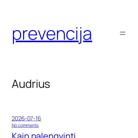
Eiti
prie
turinio
prevencija
Audrius
2026-07-16
o
No comments
n
Kaip palengvinti
K