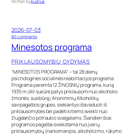
Written by
Audrius
i
a
m
r
u
k
l
o
i
t
2026-07-03
a
i
o
80 comments
n
k
n
Minesotos programa
t
ų
M
a
i
i
n
PRIKLAUSOMYBIŲ GYDYMAS
.
e
s
“MINESOTOS PROGRAMA” – tai 28 dienų
o
psichologinės socialinės reabilitacijos programa.
t
Programa paremta 12 ŽINGSNIŲ programa, kurią
o
1935 m JAV sukūrė patys priklausomi nuo alkoholio
s
žmonės, susibūrę į Anoniminių Alkoholikų
p
savipagalbos grupes, siekiantys išsivaduoti iš
r
o
priklausomybės bei padėti kitiems sveikti nuo
g
žlugdančio potraukio svaigalams. Šiandien šios
r
programos pagalba sveikstama nuo įvarių
a
priklausomybių (narkomanijos, alkoholizmo, rūkymo
m