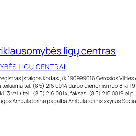
priklausomybės ligų centras
YBĖS LIGŲ CENTRAI
egistras Įstaigos kodas: į/k 190999616 Gerosios Vilties 
a teikiama tel. (8 5) 216 0014 darbo dienomis nuo 8 iki 19 
i 13 val.) tel.: (8 5) 216 0014, faksas: (8 5) 216 0019 el.p.
ugos Ambulatorinė pagalba Ambulatorinis skyrius Social