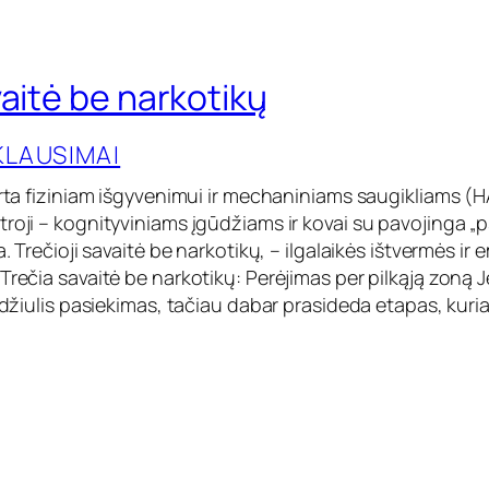
aitė be narkotikų
KLAUSIMAI
irta fiziniam išgyvenimui ir mechaniniams saugikliams (H
troji – kognityviniams įgūdžiams ir kovai su pavojinga 
a. Trečioji savaitė be narkotikų, – ilgalaikės ištvermės ir
Trečia savaitė be narkotikų: Perėjimas per pilkąją zoną J
didžiulis pasiekimas, tačiau dabar prasideda etapas, kuri