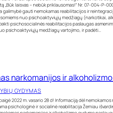
tą „Būk laisvas – nebūk priklausomas!“ Nr. 07-004-P-000
 galimybė gauti nemokamas reabilitacijos ir reintegrac
somiems nuo psichoaktyviųjų medžiagų (narkotikai, alko
 teikti psichosocialinės reabilitacijos paslaugas asmenim
o psichoaktyviųjų medžiagų vartojimo, ir padėti…
s narkomanijos ir alkoholizm
YBIŲ GYDYMAS
ibaigė 2022 m. vasario 28 d! Informaciją dėl nemokamos r
ma psichologinė ir socialinė reabilitacija Žemiau išvardi
emokamas narkomanijos ir alkoholizmo gydymo paslaugas