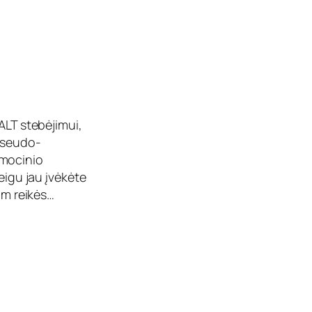
ALT stebėjimui,
„pseudo-
 emocinio
eigu jau įvėkėte
am reikės…