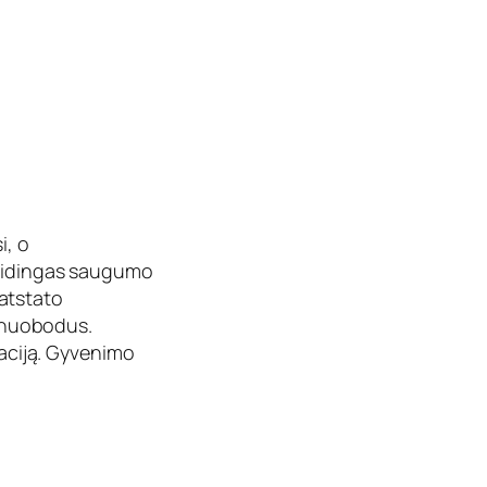
i, o
laidingas saugumo
atstato
r nuobodus.
uaciją. Gyvenimo