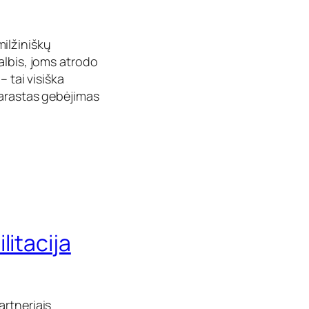
ilžiniškų
albis, joms atrodo
 tai visiška
rarastas gebėjimas
litacija
artneriais