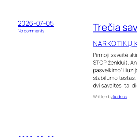
ė
b
e
n
2026-07-05
a
Trečia sav
r
o
No comments
k
n
o
NARKOTIKŲ 
T
t
r
i
e
Pirmoji savaitė sk
k
č
STOP ženklui). An
ų
i
pasveikimo“ iliuzij
a
s
stabilumo testas. 
a
dvi savaites, tai 
v
a
Written by
Audrius
i
t
ė
b
e
n
a