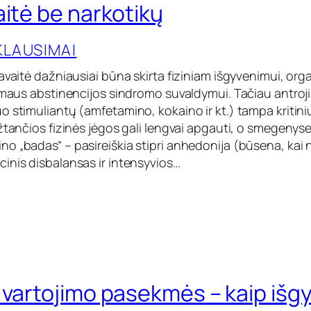
aitė be narkotikų
KLAUSIMAI
savaitė dažniausiai būna skirta fiziniam išgyvenimui, or
 ūmaus abstinencijos sindromo suvaldymui. Tačiau antroji
o stimuliantų (amfetamino, kokaino ir kt.) tampa kritini
įžtančios fizinės jėgos gali lengvai apgauti, o smegenys
o „badas“ – pasireiškia stipri anhedonija (būsena, kai 
inis disbalansas ir intensyvios…
 vartojimo pasekmės – kaip išg