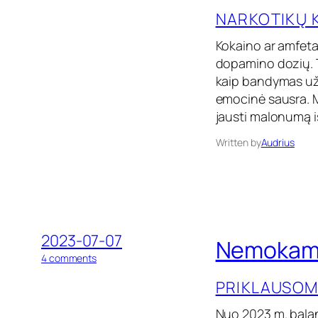
n
k
NARKOTIKŲ 
N
ų
a
r
Kokaino ar amfeta
k
dopamino dozių. T
o
kaip bandymas užku
t
i
emocinė sausra. M
k
jausti malonumą iš
ų
v
Written by
Audrius
a
r
t
o
j
i
m
2023-07-07
Nemokama 
o
o
4 comments
p
n
a
PRIKLAUSOM
N
s
e
e
m
Nuo 2023 m. balan
k