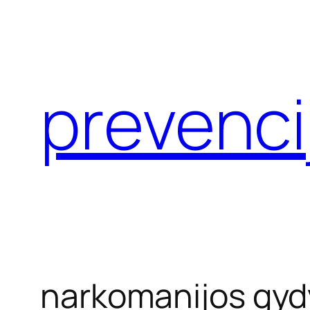
Eiti
prie
turinio
prevenci
narkomanijos gy