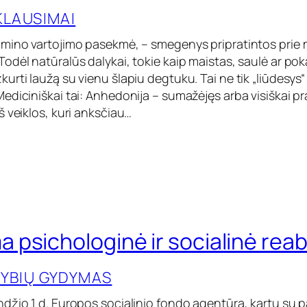
KLAUSIMAI
mino vartojimo pasekmė, – smegenys pripratintos prie m
odėl natūralūs dalykai, tokie kaip maistas, saulė ar pok
rti laužą su vienu šlapiu degtuku. Tai ne tik „liūdesys“ –
ediciniškai tai: Anhedonija – sumažėjęs arba visiškai p
 veiklos, kuri anksčiau…
psichologinė ir socialinė reabi
YBIŲ GYDYMAS
džio 1 d. Europos socialinio fondo agentūra, kartu su p