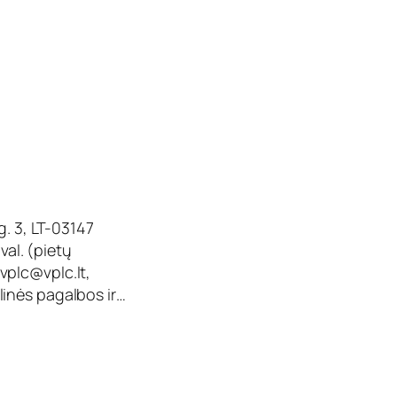
g. 3, LT-03147
val. (pietų
vplc@vplc.lt
,
inės pagalbos ir…