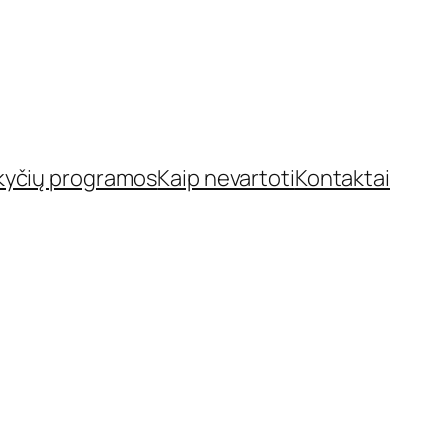
kyčių programos
Kaip nevartoti
Kontaktai