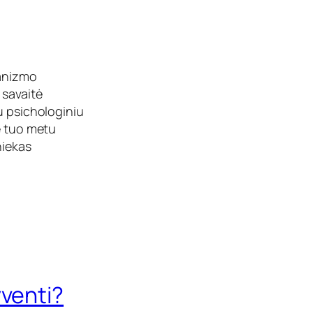
ganizmo
 savaitė
u psichologiniu
e tuo metu
niekas
yventi?