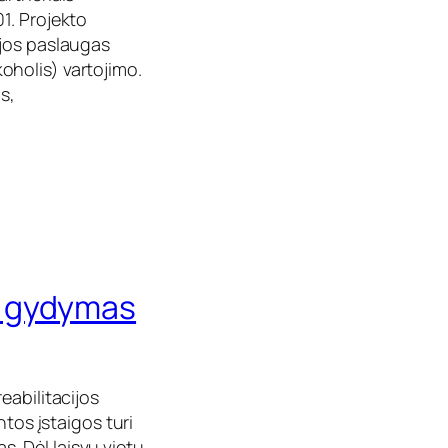
1. Projekto
ijos paslaugas
holis) vartojimo.
s,
o gydymas
eabilitacijos
ntos įstaigos turi
. Dėl laisvų vietų