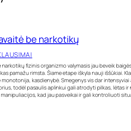
avaitė be narkotikų
KLAUSIMAI
e narkotikų fizinis organizmo valymasis jau beveik baigės
as pamažu rimsta. Šiame etape iškyla nauji iššūkiai. K
monotonija, kasdienybė. Smegenys vis dar intensyviai 
us, todėl pasaulis aplinkui gali atrodyti pilkas, lėtas i
anipuliacijos, kad jau pasveikai ir gali kontroliuoti sit