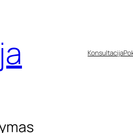
ja
Konsultacija
Po
dymas