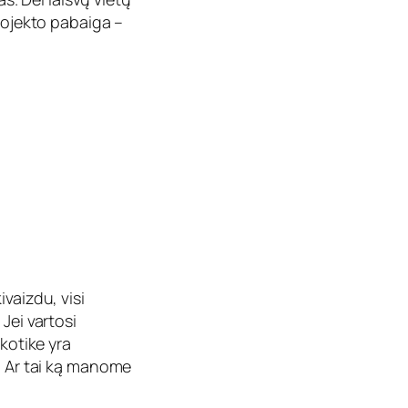
Projekto pabaiga –
vaizdu, visi
Jei vartosi
rkotike yra
ė. Ar tai ką manome