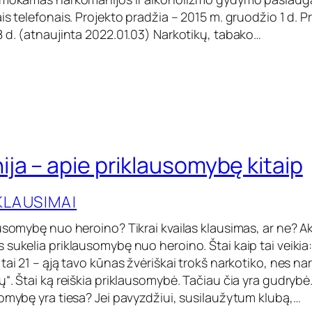
is telefonais. Projekto pradžia – 2015 m. gruodžio 1 d. 
8 d. (atnaujinta 2022.01.03) Narkotikų, tabako…
ja – apie priklausomybę kitaip
KLAUSIMAI
usomybę nuo heroino? Tikrai kvailas klausimas, ar ne? Aki
sukelia priklausomybę nuo heroino. Štai kaip tai veikia: 
tai 21 – ąją tavo kūnas žvėriškai trokš narkotiko, nes na
“. Štai ką reiškia priklausomybė. Tačiau čia yra gudryb
somybę yra tiesa? Jei pavyzdžiui, susilaužytum klubą,…