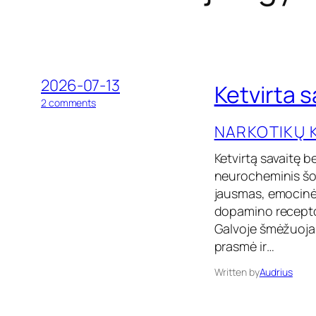
2026-07-13
Ketvirta s
o
2 comments
n
NARKOTIKŲ 
K
e
t
Ketvirtą savaitę b
v
neurocheminis šok
i
jausmas, emocinė 
r
t
dopamino receptori
a
Galvoje šmėžuoja m
s
prasmė ir…
a
v
Written by
Audrius
a
i
t