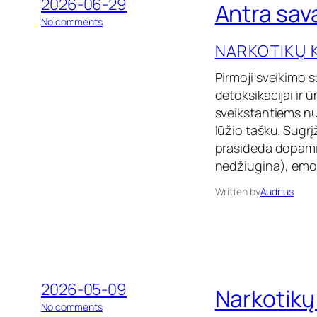
2026-06-29
Antra sav
r
o
No comments
k
n
o
NARKOTIKŲ 
A
t
n
i
t
Pirmoji sveikimo 
k
r
ų
detoksikacijai ir
a
sveikstantiems nu
s
a
lūžio tašku. Sugr
v
prasideda dopamin
a
nedžiugina), emoc
i
t
Written by
Audrius
ė
b
e
n
a
r
k
2026-05-09
o
Narkotikų
t
o
No comments
i