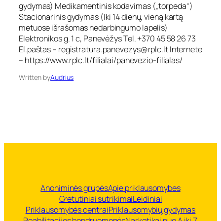
gydymas) Medikamentinis kodavimas („torpeda“)
i
l
o
Stacionarinis gydymas (Iki 14 dienų, vieną kartą
i
p
metuose išrašomas nedarbingumo lapelis)
g
r
ų
Elektronikos g. 1 c, Panevėžys Tel. +370 45 58 26 73
i
c
El.paštas –
registratura.panevezys@rplc.lt
Internete
k
e
– https://www.rplc.lt/filialai/panevezio-filialas/
l
n
a
t
Written by
Audrius
u
r
s
a
o
s
m
y
b
ė
s
l
i
g
ų
Anoniminės grupės
Apie priklausomybes
c
Gretutiniai sutrikimai
Leidiniai
e
Priklausomybės centrai
Priklausomybių gydymas
n
Reabilitacijos bendruomenės
Narkotikai nuo A iki Z
t