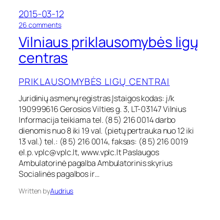
L
2015-03-12
o
r
o
26 comments
a
n
Vilniaus priklausomybės ligų
v
V
i
i
centras
t
l
a
n
m
PRIKLAUSOMYBĖS LIGŲ CENTRAI
i
e
a
d
Juridinių asmenų registras Įstaigos kodas: į/k
u
i
190999616 Gerosios Vilties g. 3, LT-03147 Vilnius
s
c
p
Informacija teikiama tel. (8 5) 216 0014 darbo
i
r
dienomis nuo 8 iki 19 val. (pietų pertrauka nuo 12 iki
n
i
13 val.) tel.: (8 5) 216 0014, faksas: (8 5) 216 0019
o
k
el.p.
vplc@vplc.lt
, www.vplc.lt Paslaugos
s
l
c
Ambulatorinė pagalba Ambulatorinis skyrius
a
e
Socialinės pagalbos ir…
u
n
s
t
Written by
Audrius
o
r
m
e
y