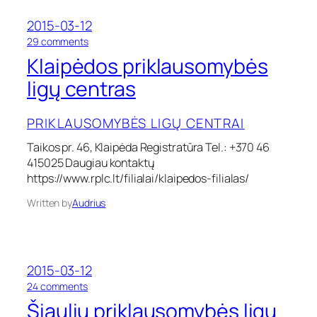
b
ė
2015-03-12
s
l
o
29 comments
i
n
Klaipėdos priklausomybės
g
K
ų
l
ligų centras
c
a
e
i
PRIKLAUSOMYBĖS LIGŲ CENTRAI
n
p
t
ė
Taikos pr. 46, Klaipėda Registratūra Tel.: +370 46
r
d
415025 Daugiau kontaktų
a
o
s
s
https://www.rplc.lt/filialai/klaipedos-filialas/
p
r
Written by
Audrius
i
k
l
a
2015-03-12
u
s
o
24 comments
o
n
Šiaulių priklausomybės ligų
m
Š