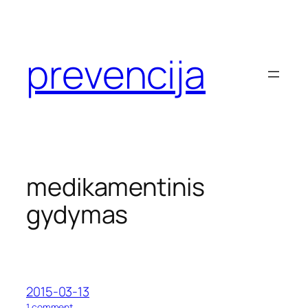
Eiti
prie
turinio
prevencija
medikamentinis
gydymas
2015-03-13
o
1 comment