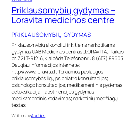
n
Priklausomybių gydymas –
P
r
Loravita medicinos centre
i
k
PRIKLAUSOMYBIŲ GYDYMAS
l
a
Priklausomybių alkoholiui ir kitiems narkotikams
u
gydymas UAB Medicinos centras „LORAVITA„ Taikos
s
o
pr. 32 LT-91216, Klaipėda Telefono nr.: 8 (657) 89603
m
Daugiau informacijos internete:
y
http://www.loravita.lt Teikiamos paslaugos
b
priklausomybės ligų psichiatro konsultacijos;
i
psichologo konsultacijos; medikamentinis gydymas;
ų
detoksikacija – abstinencijos gydymas
g
y
medikamentinis kodavimas; narkotinių medžiagų
d
testas.
y
m
Written by
Audrius
a
s
–