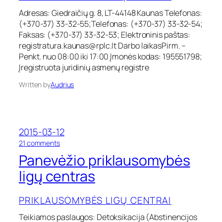
ų
a
c
Adresas: Giedraičių g. 8, LT-44148 Kaunas Telefonas:
p
e
(+370-37) 33-32-55;Telefonas: (+370-37) 33-32-54;
s
n
k
Faksas: (+370-37) 33-32-53; Elektroninis paštas:
t
r
registratura.kaunas@rplc.lt
Darbo laikasPirm. –
r
i
Penkt. nuo 08:00 iki 17:00 Įmonės kodas: 195551798;
a
t
Įregistruota juridinių asmenų registre
s
i
e
Written by
Audrius
s
p
r
i
k
2015-03-12
l
o
21 comments
a
n
u
Panevėžio priklausomybės
P
s
a
ligų centras
o
n
m
e
y
PRIKLAUSOMYBĖS LIGŲ CENTRAI
v
b
ė
ė
Teikiamos paslaugos: Detoksikacija (Abstinencijos
ž
s