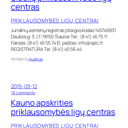
y
i
centras
b
a
ė
u
s
PRIKLAUSOMYBĖS LIGŲ CENTRAI
l
l
i
i
Juridinių asmenų registras Įstaigos kodas 145746831
ų
g
Daubos g. 3, LT-78150 Šiauliai Tel.: (8 41) 45 75 11
p
ų
r
Faksas: (8 41) 45 55 74 El. paštas:
info@splc.lt
c
i
REGISTRATŪRA Tel. (8 41) 45 56 44
e
k
n
l
Written by
Audrius
t
a
r
u
a
s
s
o
m
2015-03-12
y
o
78 comments
b
n
Kauno apskrities
ė
K
s
a
priklausomybės ligų centras
l
u
i
n
g
PRIKLAUSOMYBĖS LIGŲ CENTRAI
o