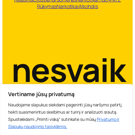
r
Rūkymas
Narkotikai
Alkoholis
a
s
nesvaik
Vertiname jūsų privatumą
Naudojame slapukus siekdami pagerinti jūsų naršymo patirtį,
teikti suasmenintus skelbimus ar turinį ir analizuoti srautą.
Spustelėdami „Priimti viską“ sutinkate su mūsų
Privatumo ir
LPF Krizių prevencijų centras 2007-2026 info©prevencija.lt
Slapukų naudojimo taisyklėmis
.