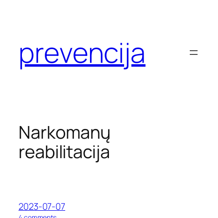
Eiti
prie
turinio
prevencija
Narkomanų
reabilitacija
2023-07-07
o
4 comments