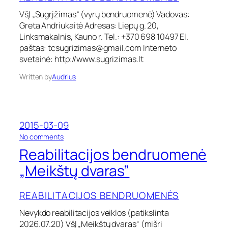
l
l
VšĮ „Sugrįžimas“ (vyrų bendruomenė) Vadovas:
i
n
Greta Andriukaitė Adresas: Liepų g. 20,
t
ų
a
Linksmakalnis, Kauno r. Tel.: +370 698 10497 El.
n
c
a
paštas:
tcsugrizimas@gmail.com
Interneto
i
m
svetainė: http://www.sugrizimas.lt
j
ų
o
b
Written by
Audrius
s
e
b
n
e
d
n
r
d
u
2015-03-09
r
o
o
No comments
u
m
n
Reabilitacijos bendruomenė
o
e
R
m
n
e
„Meikštų dvaras”
e
ė
a
n
”
b
ė
REABILITACIJOS BENDRUOMENĖS
i
„
l
S
Nevykdo reabilitacijos veiklos (patikslinta
i
u
2026.07.20) VšĮ „Meikštų dvaras“ (mišri
t
g