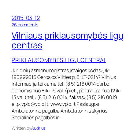
o
s
i
2015-03-12
r
a
o
26 comments
l
n
Vilniaus priklausomybės ligų
k
V
o
i
centras
h
l
o
n
l
PRIKLAUSOMYBĖS LIGŲ CENTRAI
i
i
a
Juridinių asmenų registras Įstaigos kodas: į/k
z
u
m
190999616 Gerosios Vilties g. 3, LT-03147 Vilnius
s
o
p
Informacija teikiama tel. (8 5) 216 0014 darbo
g
r
dienomis nuo 8 iki 19 val. (pietų pertrauka nuo 12 iki
y
i
13 val.) tel.: (8 5) 216 0014, faksas: (8 5) 216 0019
d
k
el.p.
vplc@vplc.lt
, www.vplc.lt Paslaugos
y
l
Ambulatorinė pagalba Ambulatorinis skyrius
m
a
a
Socialinės pagalbos ir…
u
s
s
Written by
Audrius
o
m