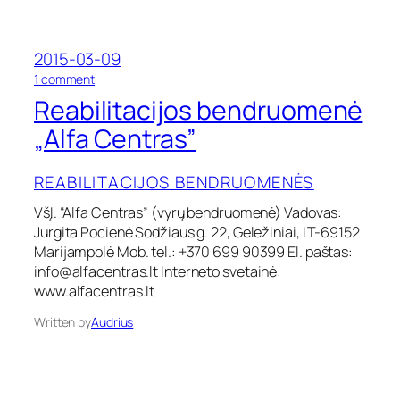
y
b
ė
2015-03-09
s
o
l
1 comment
n
i
Reabilitacijos bendruomenė
R
g
e
ų
„Alfa Centras”
a
c
b
e
REABILITACIJOS BENDRUOMENĖS
i
n
l
t
VšĮ. “Alfa Centras” (vyrų bendruomenė) Vadovas:
i
r
Jurgita Pocienė Sodžiaus g. 22, Geležiniai, LT-69152
t
a
a
s
Marijampolė Mob. tel.: +370 699 90399 El. paštas:
c
info@alfacentras.lt
Interneto svetainė:
i
www.alfacentras.lt
j
o
Written by
Audrius
s
b
e
n