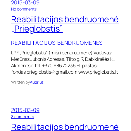
d
2015-03-09
r
o
No comments
u
n
Reabilitacijos bendruomenė
o
R
m
e
„Prieglobstis”
e
a
n
b
ė
REABILITACIJOS BENDRUOMENĖS
i
„
l
A
LPF „Prieglobstis“ (mišri bendruomenė) Vadovas:
i
l
Merūnas Jukonis Adresas: Tilto g. 7, Dabikinėlės k.,
t
f
a
Akmenės r. tel. +370 686 72236 El. paštas:
a
c
fondas.prieglobstis@gmail.com
www.prieglobstis.lt
C
i
e
j
Written by
Audrius
n
o
t
s
r
b
a
e
s
n
2015-03-09
”
d
o
8 comments
r
n
Reabilitacijos bendruomenė
u
R
o