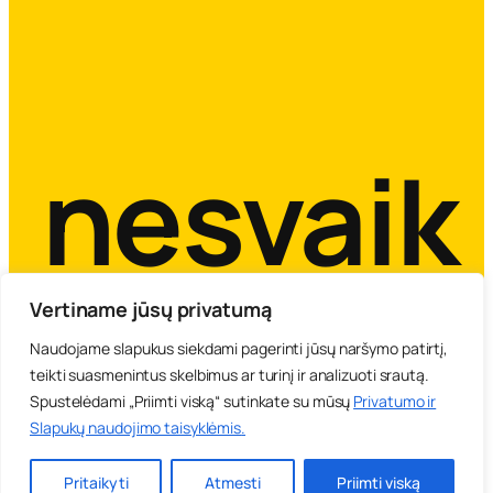
s
v
a
v
a
l
i
nesvaik
a
”
Vertiname jūsų privatumą
Naudojame slapukus siekdami pagerinti jūsų naršymo patirtį,
teikti suasmenintus skelbimus ar turinį ir analizuoti srautą.
Spustelėdami „Priimti viską“ sutinkate su mūsų
Privatumo ir
LPF Krizių prevencijų centras 2007-2026 info©prevencija.lt
Slapukų naudojimo taisyklėmis
.
Atsakomybės ribojimas
KONTAKTAI
Pritaikyti
Atmesti
Priimti viską