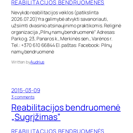
REABILITACIJOS BENDRUOMENĖS
i
„
l
V
Nevykdo reabilitacijos veiklos (patikslinta
i
i
2026.07.20)Yra galimybė atvykti savanoriauti,
t
l
a
užsiimti dvasinio atsinaujinimo praktikomis. Religinė
t
c
organizacija „Pilnų namų bendruomenė“ Adresas:
i
i
Parko g. 23, Panaros k., Merkinės sen., Varėnos r.
e
j
s
Tel.: +370 610 66844 El. paštas: Facebook: Pilnų
o
š
namų bendruomenė
s
v
b
y
Written by
Audrius
e
t
n
u
d
r
r
y
u
s
2015-03-09
o
”
o
3 comments
m
n
e
Reabilitacijos bendruomenė
R
n
e
„Sugrįžimas”
ė
a
„
b
P
REABILITACIJOS BENDRUOMENĖS
i
i