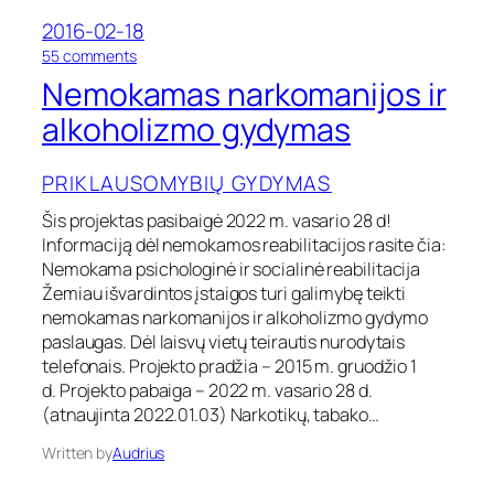
s
2016-02-18
o
c
o
55 comments
i
n
Nemokamas narkomanijos ir
a
N
l
e
alkoholizmo gydymas
i
m
n
o
ė
PRIKLAUSOMYBIŲ GYDYMAS
k
r
a
e
Šis projektas pasibaigė 2022 m. vasario 28 d!
m
a
Informaciją dėl nemokamos reabilitacijos rasite čia:
a
b
s
Nemokama psichologinė ir socialinė reabilitacija
i
n
Žemiau išvardintos įstaigos turi galimybę teikti
l
a
nemokamas narkomanijos ir alkoholizmo gydymo
i
r
paslaugas. Dėl laisvų vietų teirautis nurodytais
t
k
a
telefonais. Projekto pradžia – 2015 m. gruodžio 1
o
c
d. Projekto pabaiga – 2022 m. vasario 28 d.
m
i
a
(atnaujinta 2022.01.03) Narkotikų, tabako…
j
n
a
Written by
Audrius
i
j