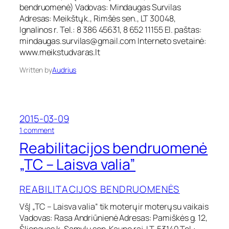
a
bendruomenė) Vadovas: Mindaugas Survilas
r
c
Adresas: Meikštų k., Rimšės sen., LT 30048,
į
i
Ignalinos r. Tel.: 8 386 45631, 8 652 11155 El. paštas:
ž
j
i
mindaugas.survilas@gmail.com
Interneto svetainė:
o
m
www.meikstudvaras.lt
s
a
b
s
Written by
Audrius
e
”
n
d
r
u
2015-03-09
o
o
1 comment
m
n
e
Reabilitacijos bendruomenė
R
n
e
„TC – Laisva valia”
ė
a
„
b
M
REABILITACIJOS BENDRUOMENĖS
i
e
l
i
VšĮ „TC – Laisva valia“ tik moterų ir moterų su vaikais
i
k
Vadovas: Rasa Andriūnienė Adresas: Pamiškės g. 12,
t
š
a
t