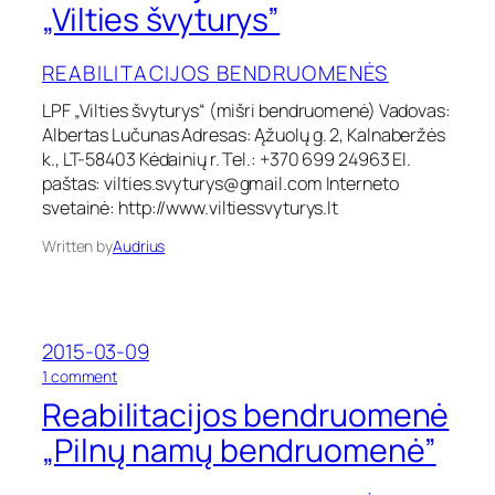
e
„Vilties švyturys”
m
a
e
b
n
REABILITACIJOS BENDRUOMENĖS
i
ė
l
„
LPF „Vilties švyturys“ (mišri bendruomenė) Vadovas:
i
P
Albertas Lučunas Adresas: Ąžuolų g. 2, Kalnaberžės
t
r
a
k., LT-58403 Kėdainių r. Tel.: +370 699 24963 El.
i
c
paštas:
vilties.svyturys@gmail.com
Interneto
e
i
svetainė: http://www.viltiessvyturys.lt
g
j
l
o
Written by
Audrius
o
s
b
b
s
e
t
n
i
d
2015-03-09
s
r
o
1 comment
”
u
n
Reabilitacijos bendruomenė
o
R
m
e
„Pilnų namų bendruomenė”
e
a
n
b
ė