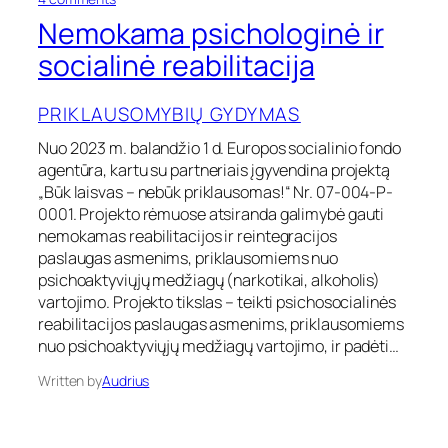
n
Nemokama psichologinė ir
N
e
socialinė reabilitacija
m
o
PRIKLAUSOMYBIŲ GYDYMAS
k
a
Nuo 2023 m. balandžio 1 d. Europos socialinio fondo
m
agentūra, kartu su partneriais įgyvendina projektą
a
p
„Būk laisvas – nebūk priklausomas!“ Nr. 07-004-P-
s
0001. Projekto rėmuose atsiranda galimybė gauti
i
nemokamas reabilitacijos ir reintegracijos
c
paslaugas asmenims, priklausomiems nuo
h
psichoaktyviųjų medžiagų (narkotikai, alkoholis)
o
vartojimo. Projekto tikslas – teikti psichosocialinės
l
o
reabilitacijos paslaugas asmenims, priklausomiems
g
nuo psichoaktyviųjų medžiagų vartojimo, ir padėti…
i
n
Written by
Audrius
ė
i
r