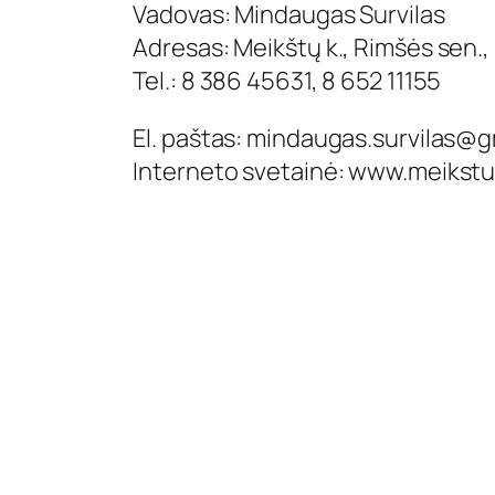
Vadovas: Mindaugas Survilas
Adresas: Meikštų k., Rimšės sen., 
Tel.: 8 386 45631, 8 652 11155
El. paštas:
mindaugas.survilas@g
Interneto svetainė: www.meikstu