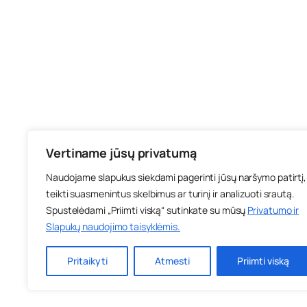
Vertiname jūsų privatumą
Naudojame slapukus siekdami pagerinti jūsų naršymo patirtį,
teikti suasmenintus skelbimus ar turinį ir analizuoti srautą.
Spustelėdami „Priimti viską“ sutinkate su mūsų
Privatumo ir
Slapukų naudojimo taisyklėmis
.
Pritaikyti
Atmesti
Priimti viską