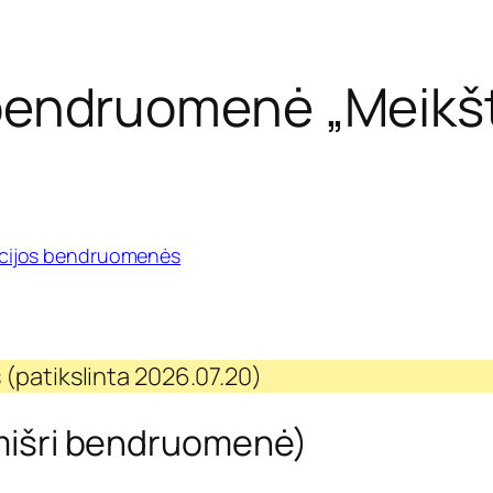
 bendruomenė „Meikš
acijos bendruomenės
 (patikslinta 2026.07.20)
(mišri bendruomenė)