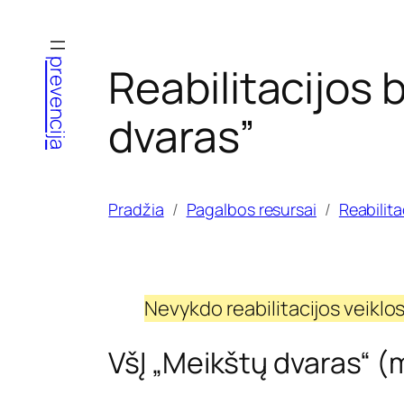
Eiti
prie
prevencija
Reabilitacijos
turinio
dvaras”
Pradžia
Pagalbos resursai
Reabilit
Nevykdo reabilitacijos veiklos
VšĮ „Meikštų dvaras“ 