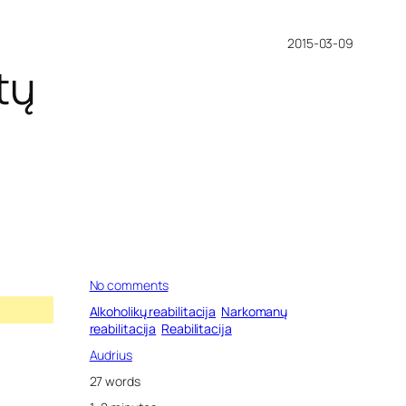
2015-03-09
tų
o
No comments
n
Alkoholikų reabilitacija
Narkomanų
R
reabilitacija
Reabilitacija
e
a
Audrius
b
27 words
i
l