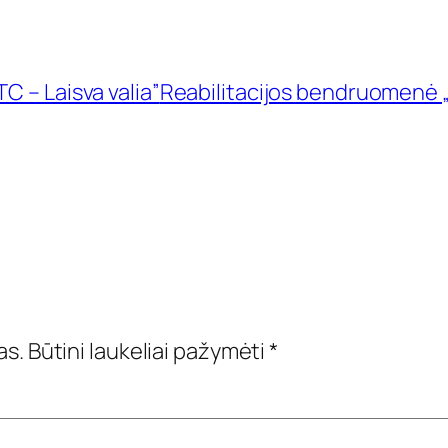
C – Laisva valia”
Reabilitacijos bendruomenė 
as.
Būtini laukeliai pažymėti
*