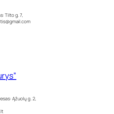
 Tilto g. 7,
stis@gmail.com
urys”
esas: Ąžuolų g. 2,
lt