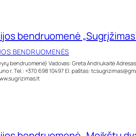
cijos bendruomenė „Sugrįžimas
IJOS BENDRUOMENĖS
(vyrų bendruomenė) Vadovas: Greta Andriukaitė Adresas:
no r. Tel.: +370 698 10497 El. paštas:
tcsugrizimas@gm
www.sugrizimas.lt
cijos bendruomenė „Meikštų dv