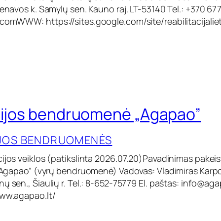
ienavos k. Samylų sen. Kauno raj. LT-53140 Tel.: +370 677
il.comWWW
: https://sites.google.com/site/reabilitacijali
cijos bendruomenė „Agapao”
IJOS BENDRUOMENĖS
cijos veiklos (patikslinta 2026.07.20)Pavadinimas pakeis
F „Agapao“ (vyrų bendruomenė) Vadovas: Vladimiras Karp
ų sen., Šiaulių r. Tel.: 8-652-75779 El. paštas:
info@agap
www.agapao.lt/