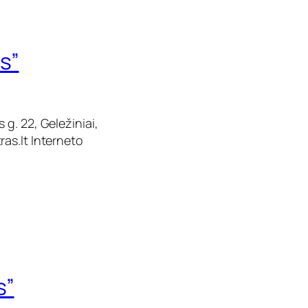
s”
g. 22, Geležiniai,
ras.lt
Interneto
s”