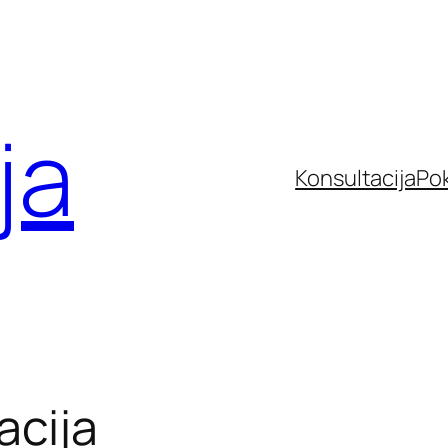
ja
Konsultacija
Po
acija