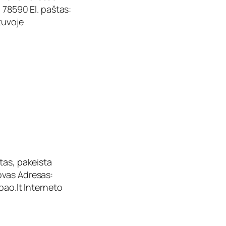
 78590 El. paštas:
etuvoje
tas, pakeista
ovas Adresas:
ao.lt
Interneto