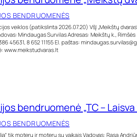
IJOS BENDRUOMENĖS
ijos veiklos (patikslinta 2026.07.20) VšĮ „Meikštų dvaras“
vas: Mindaugas Survilas Adresas: Meikštų k., Rimšės 
8 386 45631, 8 652 11155 El. paštas:
mindaugas.survilas@g
ė: www.meikstudvaras.lt
cijos bendruomenė „TC – Laisva 
IJOS BENDRUOMENĖS
alia“ tik moterų ir moterų su vaikais Vadovas: Rasa Andri