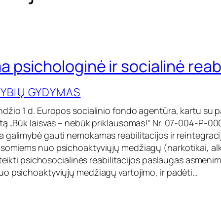
psichologinė ir socialinė reabi
YBIŲ GYDYMAS
džio 1 d. Europos socialinio fondo agentūra, kartu su p
tą „Būk laisvas – nebūk priklausomas!“ Nr. 07-004-P-000
 galimybė gauti nemokamas reabilitacijos ir reintegrac
somiems nuo psichoaktyviųjų medžiagų (narkotikai, alko
 teikti psichosocialinės reabilitacijos paslaugas asmenim
o psichoaktyviųjų medžiagų vartojimo, ir padėti…