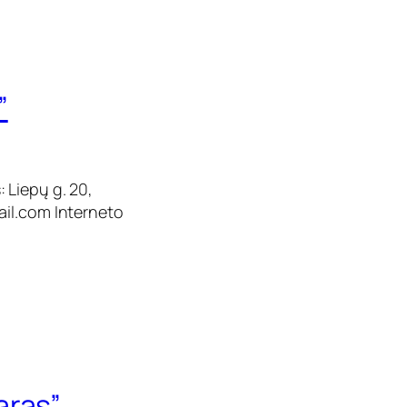
”
 Liepų g. 20,
ail.com
Interneto
aras”