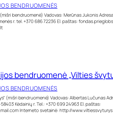
IJOS BENDRUOMENĖS
“ (mišri bendruomenė) Vadovas: Merūnas Jukonis Adresas:
menės r. tel. +370 686 72236 El. paštas:
fondas.prieglob
lt
cijos bendruomenė „Vilties švyt
IJOS BENDRUOMENĖS
urys“ (mišri bendruomenė) Vadovas: Albertas Lučunas Adr
-58403 Kėdainių r. Tel.: +370 699 24963 El. paštas:
gmail.com
Interneto svetainė: http://www.viltiessvyturys.