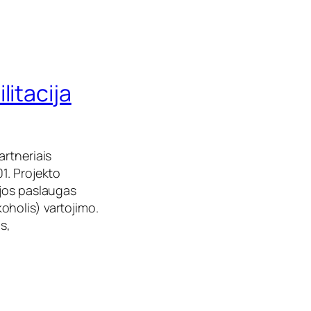
litacija
artneriais
1. Projekto
ijos paslaugas
holis) vartojimo.
s,