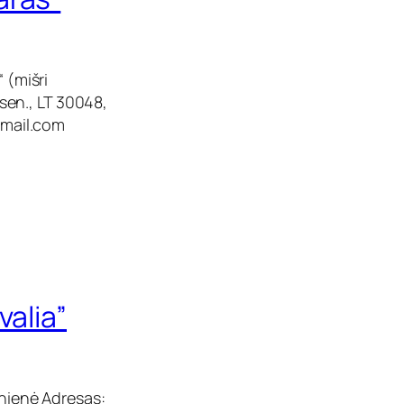
 (mišri
sen., LT 30048,
mail.com
valia”
ūnienė Adresas: