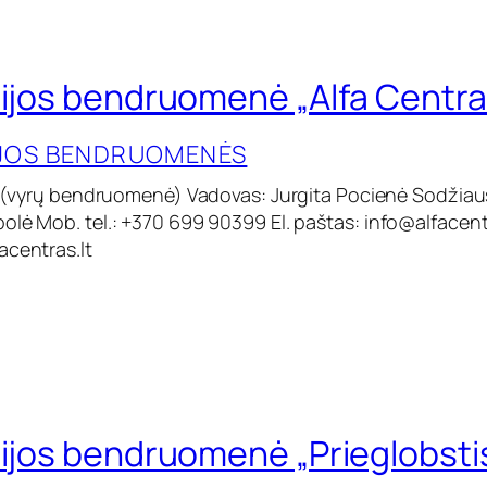
cijos bendruomenė „Alfa Centra
IJOS BENDRUOMENĖS
s” (vyrų bendruomenė) Vadovas: Jurgita Pocienė Sodžiaus 
olė Mob. tel.: +370 699 90399 El. paštas:
info@alfacent
acentras.lt
cijos bendruomenė „Prieglobsti