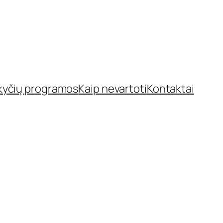
kyčių programos
Kaip nevartoti
Kontaktai