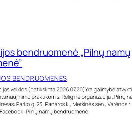
cijos bendruomenė „Pilnų namų
menė”
IJOS BENDRUOMENĖS
ijos veiklos (patikslinta 2026.07.20)Yra galimybė atvykti
atsinaujinimo praktikomis. Religinė organizacija „Pilnų 
sas: Parko g. 23, Panaros k., Merkinės sen., Varėnos r. 
: Facebook: Pilnų namų bendruomenė