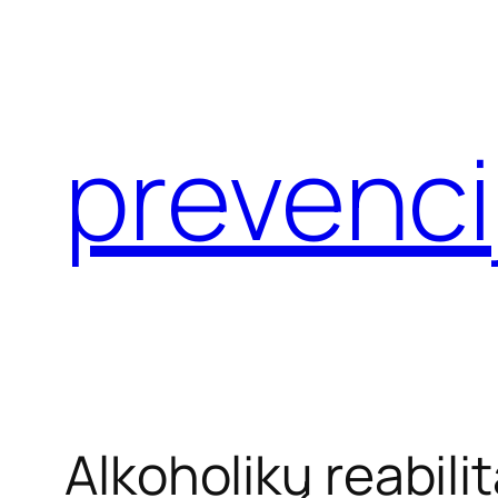
Eiti
prie
turinio
prevenci
Alkoholikų reabilit