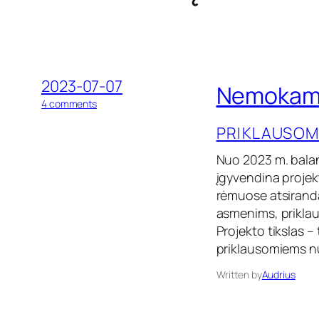
2023-07-07
Nemokama 
o
4 comments
n
PRIKLAUSOM
N
e
m
Nuo 2023 m. balan
o
įgyvendina projek
k
rėmuose atsiranda
a
m
asmenims, priklau
a
Projekto tikslas –
p
priklausomiems nu
s
i
Written by
Audrius
c
h
o