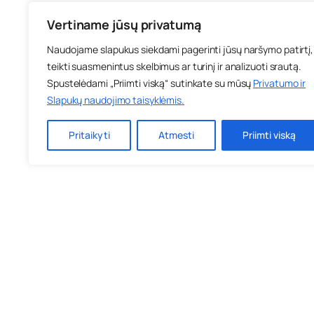
Vertiname jūsų privatumą
Naudojame slapukus siekdami pagerinti jūsų naršymo patirtį,
teikti suasmenintus skelbimus ar turinį ir analizuoti srautą.
Spustelėdami „Priimti viską“ sutinkate su mūsų
Privatumo ir
Slapukų naudojimo taisyklėmis
.
Pritaikyti
Atmesti
Priimti viską