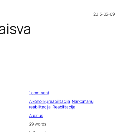
2015-03-09
aisva
o
1 comment
n
Alkoholikų reabilitacija
Narkomanų
R
reabilitacija
Reabilitacija
e
a
Audrius
b
29 words
i
l