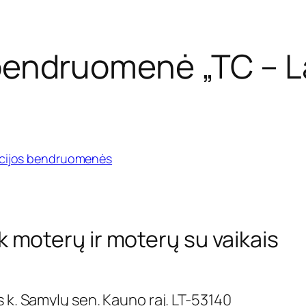
 bendruomenė „TC – L
acijos bendruomenės
tik moterų ir moterų su vaikais
s k. Samylų sen. Kauno raj. LT-53140