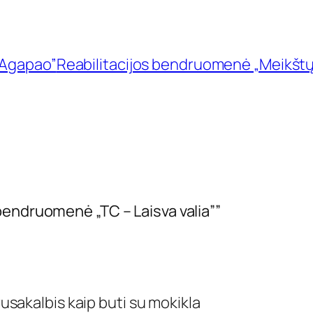
„Agapao”
Reabilitacijos bendruomenė „Meikštų
bendruomenė „TC – Laisva valia””
 rusakalbis kaip buti su mokikla