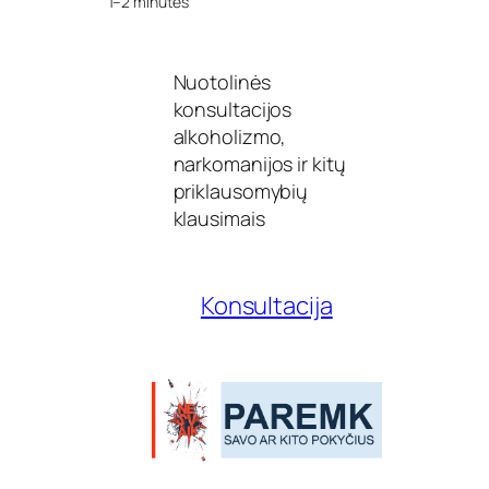
1–2 minutes
i
t
a
Nuotolinės
c
i
konsultacijos
j
alkoholizmo,
o
narkomanijos ir kitų
s
b
priklausomybių
e
klausimais
n
d
r
u
Konsultacija
o
m
e
n
ė
„
T
C
–