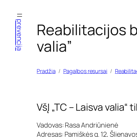
Eiti
prie
prevencija
Reabilitacijos
turinio
valia”
Pradžia
Pagalbos resursai
Reabilit
VšĮ „TC – Laisva valia“ 
Vadovas: Rasa Andriūnienė
Adresas: Pamiškės g. 12, Šlienavo