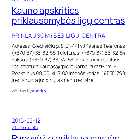
n
Kauno apskrities
K
a
priklausomybės ligų centras
u
n
PRIKLAUSOMYBĖS LIGŲ CENTRAI
o
a
Adresas: Giedraičių g. 8, LT-44148 Kaunas Telefonas:
p
(+370-37) 33-32-55;Telefonas: (+370-37) 33-32-54;
s
k
Faksas: (+370-37) 33-32-53; Elektroninis paštas:
r
registratura.kaunas@rplc.lt
Darbo laikasPirm. –
i
Penkt. nuo 08:00 iki 17:00 Įmonės kodas: 195551798;
t
Įregistruota juridinių asmenų registre
i
e
Written by
Audrius
s
p
r
i
k
2015-03-12
l
o
21 comments
a
n
u
Panevėžio priklausomybės
P