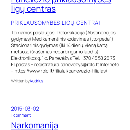
s
a
ligų centras
o
n
m
e
y
PRIKLAUSOMYBĖS LIGŲ CENTRAI
v
b
ė
ė
Teikiamos paslaugos: Detoksikacija (Abstinencijos
ž
s
gydymas) Medikamentinis kodavimas („torpeda“)
i
l
o
Stacionarinis gydymas (Iki 14 dienų, vieną kartą
i
p
metuose išrašomas nedarbingumo lapelis)
g
r
ų
Elektronikos g. 1 c, Panevėžys Tel. +370 45 58 26 73
i
c
El.paštas –
registratura.panevezys@rplc.lt
Internete
k
e
– https://www.rplc.lt/filialai/panevezio-filialas/
l
n
a
t
Written by
Audrius
u
r
s
a
o
s
m
y
2015-03-02
b
o
1 comment
ė
n
s
Narkomanija
N
l