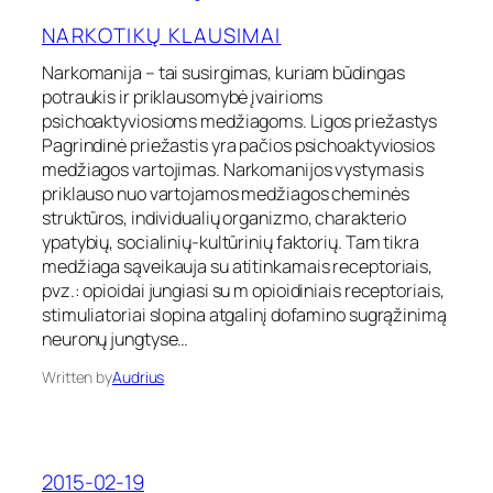
a
i
r
g
NARKOTIKŲ KLAUSIMAI
k
ų
o
Narkomanija – tai susirgimas, kuriam būdingas
c
m
e
potraukis ir priklausomybė įvairioms
a
n
psichoaktyviosioms medžiagoms. Ligos priežastys
n
t
Pagrindinė priežastis yra pačios psichoaktyviosios
i
r
medžiagos vartojimas. Narkomanijos vystymasis
j
a
priklauso nuo vartojamos medžiagos cheminės
a
s
struktūros, individualių organizmo, charakterio
ypatybių, socialinių-kultūrinių faktorių. Tam tikra
medžiaga sąveikauja su atitinkamais receptoriais,
pvz.: opioidai jungiasi su m opioidiniais receptoriais,
stimuliatoriai slopina atgalinį dofamino sugrąžinimą
neuronų jungtyse…
Written by
Audrius
2015-02-19