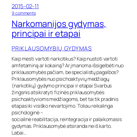
e
2015-02-11
n
i
o
9 comments
m
n
Narkomanijos gydymas,
o
N
b
a
principai ir etapai
ū
r
d
k
ą
PRIKLAUSOMYBIŲ GYDYMAS
o
m
Kaip mesti vartoti narkotikus? Kaip nustoti vartoti
a
amfetaminą ar kokainą? Ar įmanoma išsigelbėti nuo
n
i
priklausomybės pačiam, be specialistų pagalbos?
j
Priklausomybės nuo psichoaktyvių medžiagų
o
(narkotikų) gydymo principai ir etapai Svarbus
s
žingsnis atsikratyti fizinės priklausomybės
g
psichoaktyvioms medžiagoms, bet tai tik pradinis
y
etapas iki visiško nevartojimo. Toliau reikalinga
d
y
psichologinė –
m
socialinė reabilitacija, reintegracija ir palaikomasis
a
gydymas. Priklausomybė atsiranda ne iš karto.
s
Labai…
,