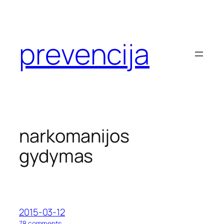
Eiti
prie
turinio
prevencija
narkomanijos
gydymas
2015-03-12
o
78 comments