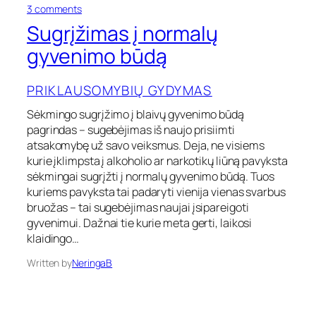
o
3 comments
n
Sugrįžimas į normalų
S
u
gyvenimo būdą
g
r
PRIKLAUSOMYBIŲ GYDYMAS
į
ž
Sėkmingo sugrįžimo į blaivų gyvenimo būdą
i
pagrindas – sugebėjimas iš naujo prisiimti
m
a
atsakomybę už savo veiksmus. Deja, ne visiems
s
kurie įklimpsta į alkoholio ar narkotikų liūną pavyksta
į
sėkmingai sugrįžti į normalų gyvenimo būdą. Tuos
n
kuriems pavyksta tai padaryti vienija vienas svarbus
o
bruožas – tai sugebėjimas naujai įsipareigoti
r
gyvenimui. Dažnai tie kurie meta gerti, laikosi
m
a
klaidingo…
l
Written by
NeringaB
ų
g
y
v