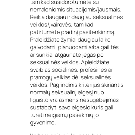
tam kad susidorotumėte su
nemaloniomis situacijomis/jausmais.
Reikia daugiau ir daugiau seksualinės
veiklos/įvairovės, tam kad
patirtumėte pradinį pasitenkinimą.
Praleidžiate žymiai daugiau laiko
galvodami, planuodami arba gailitės
ar sunkiai atgaunate jėgas po
seksualinės veiklos. Apleidžiate
svarbias socialines, profesines ar
pramogų veiklas dėl seksualinės
veiklos. Pagrindinis kriterijus skiriantis
normalų seksualinį elgesį nuo
liguisto yra asmens nesugebėjimas
sustabdyti savo elgesio kuris gali
turėti neigiamų pasekmių jo
gyvenime.