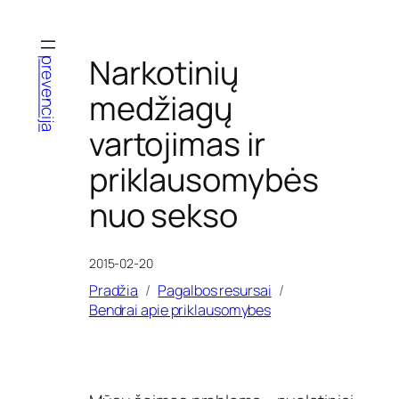
Eiti
prie
turinio
Narkotinių
prevencija
medžiagų
vartojimas ir
priklausomybės
nuo sekso
2015-02-20
Pradžia
Pagalbos resursai
Bendrai apie priklausomybes