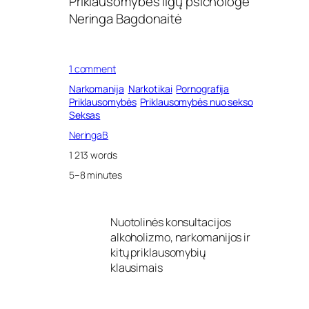
Priklausomybės ligų psichologė
Neringa Bagdonaitė
o
1 comment
n
Narkomanija
Narkotikai
Pornografija
N
Priklausomybės
Priklausomybės nuo sekso
a
Seksas
r
k
NeringaB
o
1 213 words
t
i
5–8 minutes
n
i
ų
Nuotolinės konsultacijos
m
alkoholizmo, narkomanijos ir
e
d
kitų priklausomybių
ž
klausimais
i
a
g