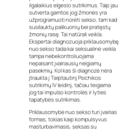
ilgalaikius elgesio sutrikimus. Taip jau
sutverta gamtos jog žmonės yra
užprogramuoti norėti sekso, tam kad
susilauktų palikuonių bei pratęstų
žmonių rasę. Tai natūrali veikla.
Ekspertai diagnozuoja priklausomybę
nuo sekso tada kai seksualinė veikla
tampa nebekontroliuojama
nepaisant įvairiausių neigiamų
pasekmių. Kol kas ši diagnozė nėra
įtraukta į Tarptautinį Psichikos
sutrikimų IV leidinį, tačiau teigiama
jog tai impulso kontrolės ir lyties
tapatybės sutrikimas.
Priklausomybė nuo sekso turi įvairias
formas, tokias kaip kompulsyvus
masturbavimasis, seksas su