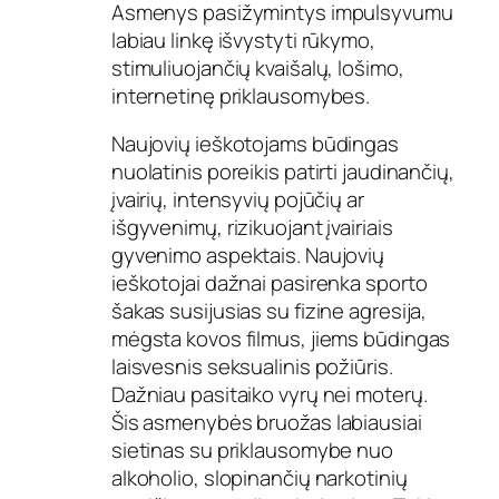
Asmenys pasižymintys impulsyvumu
labiau linkę išvystyti rūkymo,
stimuliuojančių kvaišalų, lošimo,
internetinę priklausomybes.
Naujovių ieškotojams būdingas
nuolatinis poreikis patirti jaudinančių,
įvairių, intensyvių pojūčių ar
išgyvenimų, rizikuojant įvairiais
gyvenimo aspektais. Naujovių
ieškotojai dažnai pasirenka sporto
šakas susijusias su fizine agresija,
mėgsta kovos filmus, jiems būdingas
laisvesnis seksualinis požiūris.
Dažniau pasitaiko vyrų nei moterų.
Šis asmenybės bruožas labiausiai
sietinas su priklausomybe nuo
alkoholio, slopinančių narkotinių