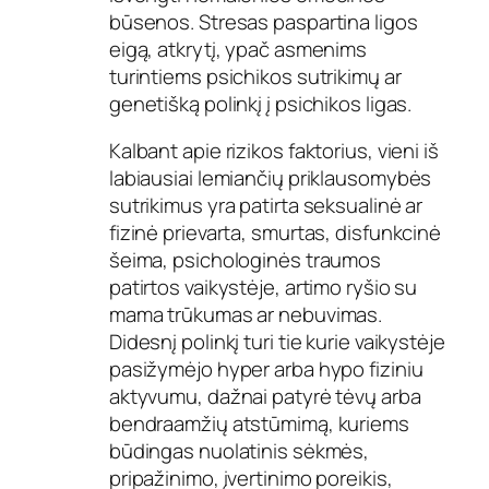
būsenos. Stresas paspartina ligos
eigą, atkrytį, ypač asmenims
turintiems psichikos sutrikimų ar
genetišką polinkį į psichikos ligas.
Kalbant apie rizikos faktorius, vieni iš
labiausiai lemiančių priklausomybės
sutrikimus yra patirta seksualinė ar
fizinė prievarta, smurtas, disfunkcinė
šeima, psichologinės traumos
patirtos vaikystėje, artimo ryšio su
mama trūkumas ar nebuvimas.
Didesnį polinkį turi tie kurie vaikystėje
pasižymėjo hyper arba hypo fiziniu
aktyvumu, dažnai patyrė tėvų arba
bendraamžių atstūmimą, kuriems
būdingas nuolatinis sėkmės,
pripažinimo, įvertinimo poreikis,