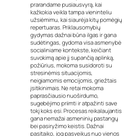
prarandame pusiausvyrą, kai
kažkokia veikla tampa vieninteliu
užsiėmimu, kai siaurėja kitų pomėgių
repertuaras. Priklausomybių
gydymas dažnai būna ilgas ir gana
sudėtingas, gydoma visa asmenybė
socialiniame kontekste, keičiant
suvokimą apie jį supančią aplinką,
požiūrius, mokoma susidoroti su
stresinėmis situacijomis,
neigiamomis emocijomis, griežtais
įsitikinimais. Ne retai mokoma
paprasčiausio nuoširdumo,
sugebėjimo priimti ir atpažinti save
tokį koks esi. Procesas reikalaujantis
gana nemažai asmeninių pastangų
bei pasiryžimo keistis. Dažnai
pasitaiko, jog pasveikus nuo vienos