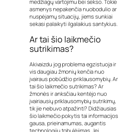
medžiagų vartojimu bei sekso. Tokie
asmenys nepakenčia nuobodulio ar
nuspėjamų situacijų, jiems sunkiai
sekasi palaikyti ilgalaikius santykius.
Ar tai šio laikmečio
sutrikimas?
Akivaizdu jog problema egzistuoja ir
vis daugiau žmonių kenčia nuo
įvairaus pobūdžio priklausomybių. Ar
tai šio laikmečio sutrikimas? Ar
žmonės ir anksčiau kentėjo nuo
įvairiausių priklausomybių sutrikimų,
tik jie nebuvo atpažinti? Didžiausias
šio laikmečio pokytis tai informacijos
gausa, prieinamumas, augantis
technologijų tobulėjimas. Jei