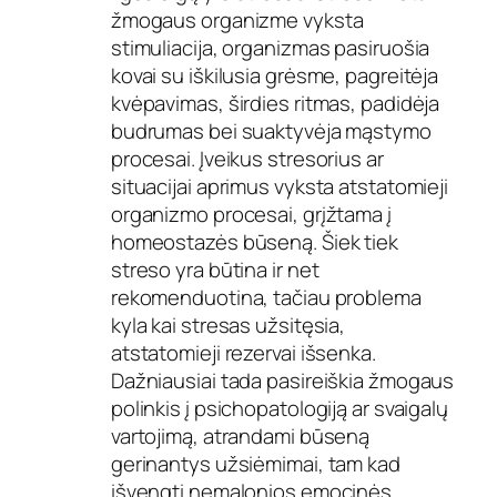
žmogaus organizme vyksta
stimuliacija, organizmas pasiruošia
kovai su iškilusia grėsme, pagreitėja
kvėpavimas, širdies ritmas, padidėja
budrumas bei suaktyvėja mąstymo
procesai. Įveikus stresorius ar
situacijai aprimus vyksta atstatomieji
organizmo procesai, grįžtama į
homeostazės būseną. Šiek tiek
streso yra būtina ir net
rekomenduotina, tačiau problema
kyla kai stresas užsitęsia,
atstatomieji rezervai išsenka.
Dažniausiai tada pasireiškia žmogaus
polinkis į psichopatologiją ar svaigalų
vartojimą, atrandami būseną
gerinantys užsiėmimai, tam kad
išvengti nemalonios emocinės