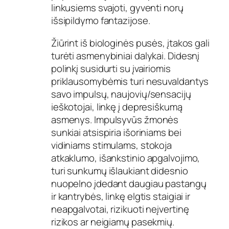
linkusiems svajoti, gyventi norų
išsipildymo fantazijose.
Žiūrint iš biologinės pusės, įtakos gali
turėti asmenybiniai dalykai. Didesnį
polinkį susidurti su įvairiomis
priklausomybėmis turi nesuvaldantys
savo impulsų, naujovių/sensacijų
ieškotojai, linkę į depresiškumą
asmenys. Impulsyvūs žmonės
sunkiai atsispiria išoriniams bei
vidiniams stimulams, stokoja
atkaklumo, išankstinio apgalvojimo,
turi sunkumų išlaukiant didesnio
nuopelno įdedant daugiau pastangų
ir kantrybės, linkę elgtis staigiai ir
neapgalvotai, rizikuoti neįvertinę
rizikos ar neigiamų pasekmių.