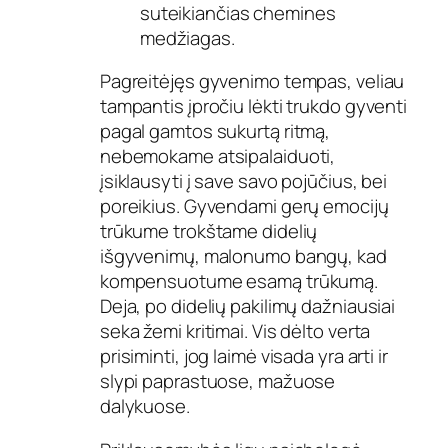
suteikiančias chemines
medžiagas.
Pagreitėjęs gyvenimo tempas, veliau
tampantis įpročiu lėkti trukdo gyventi
pagal gamtos sukurtą ritmą,
nebemokame atsipalaiduoti,
įsiklausyti į save savo pojūčius, bei
poreikius. Gyvendami gerų emocijų
trūkume trokštame didelių
išgyvenimų, malonumo bangų, kad
kompensuotume esamą trūkumą.
Deja, po didelių pakilimų dažniausiai
seka žemi kritimai. Vis dėlto verta
prisiminti, jog laimė visada yra arti ir
slypi paprastuose, mažuose
dalykuose.