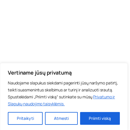
Vertiname jūsų privatumą
Naudojame slapukus siekdami pagerinti jūsų naršymo patirtį,
teikti suasmenintus skelbimus ar turinį ir analizuoti srautą.
Spustelėdami „Priimti viską“ sutinkate su mūsų
Privatumo ir
Slapukų naudojimo taisyklėmis
.
Pritaikyti
Atmesti
Priimti viską