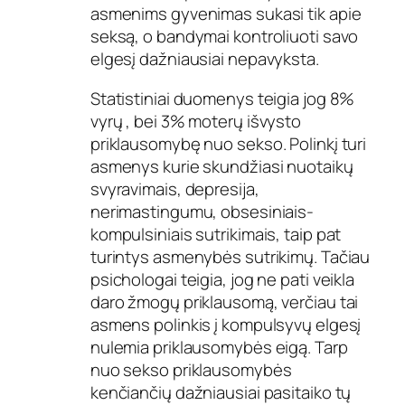
asmenims gyvenimas sukasi tik apie
seksą, o bandymai kontroliuoti savo
elgesį dažniausiai nepavyksta.
Statistiniai duomenys teigia jog 8%
vyrų , bei 3% moterų išvysto
priklausomybę nuo sekso. Polinkį turi
asmenys kurie skundžiasi nuotaikų
svyravimais, depresija,
nerimastingumu, obsesiniais-
kompulsiniais sutrikimais, taip pat
turintys asmenybės sutrikimų. Tačiau
psichologai teigia, jog ne pati veikla
daro žmogų priklausomą, verčiau tai
asmens polinkis į kompulsyvų elgesį
nulemia priklausomybės eigą. Tarp
nuo sekso priklausomybės
kenčiančių dažniausiai pasitaiko tų