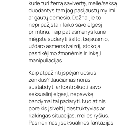
kurie turi žemą savivertę, meilę/seksą
duodantys tam jog pasijaustų mylimi
ar gautų dėmesio. Dažnai jie to
nepripažįsta ir laiko savo elgesį
priimtinu. Taip pat asmenys kurie
mėgsta sudaryti šalto, bejausmio,
uždaro asmens įvaizdį, stokoja
pasitikėjimo žmonėmis ir linkę į
manipuliacijas.
Kaip atpažinti įspėjamuosius
ženklus? Jaučiamas noras
sustabdyti ar kontroliuoti savo
seksualinį elgesį, nepavykę
bandymai tai padaryti. Nuolatinis
poreikis įsivelti į destruktyvias ar
rizikingas situacijas, meilės ryšius.
Pasinėrimas į seksualines fantazijas,