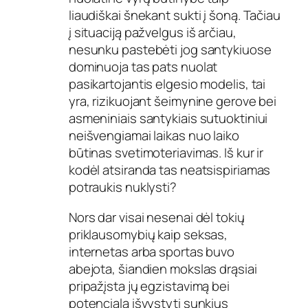
liaudiškai šnekant sukti į šoną. Tačiau
į situaciją pažvelgus iš arčiau,
nesunku pastebėti jog santykiuose
dominuoja tas pats nuolat
pasikartojantis elgesio modelis, tai
yra, rizikuojant šeimynine gerove bei
asmeniniais santykiais sutuoktiniui
neišvengiamai laikas nuo laiko
būtinas svetimoteriavimas. Iš kur ir
kodėl atsiranda tas neatsispiriamas
potraukis nuklysti?
Nors dar visai nesenai dėl tokių
priklausomybių kaip seksas,
internetas arba sportas buvo
abejota, šiandien mokslas drąsiai
pripažįsta jų egzistavimą bei
potencialą išvystyti sunkius