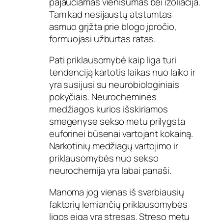
pajaučiamas vienišumas bei izoliacija.
Tam kad nesijaustų atstumtas
asmuo grįžta prie blogo įpročio,
formuojasi užburtas ratas.
Pati priklausomybė kaip liga turi
tendenciją kartotis laikas nuo laiko ir
yra susijusi su neurobiologiniais
pokyčiais. Neurocheminės
medžiagos kurios išskiriamos
smegenyse sekso metu prilygsta
euforinei būsenai vartojant kokainą.
Narkotinių medžiagų vartojimo ir
priklausomybės nuo sekso
neurochemija yra labai panaši.
Manoma jog vienas iš svarbiausių
faktorių lemiančių priklausomybės
ligos eigą yra stresas. Streso metu