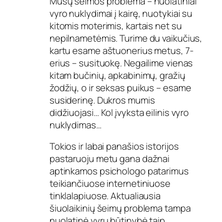
Mūsų šeimos problema – nuolatiniai
vyro nuklydimai į kairę, nuotykiai su
kitomis moterimis, kartais net su
nepilnametėmis. Turime du vaikučius,
kartu esame aštuonerius metus, 7-
erius – susituokę. Negailime vienas
kitam bučinių, apkabinimų, gražių
žodžių, o ir seksas puikus – esame
susiderinę. Dukros mumis
didžiuojasi… Kol įvyksta eilinis vyro
nuklydimas…
Tokios ir labai panašios istorijos
pastaruoju metu gana dažnai
aptinkamos psichologo patarimus
teikiančiuose internetiniuose
tinklalapiuose. Aktualiausia
šiuolaikinių šeimų problema tampa
nuolatinė vyrų būtinybė taip