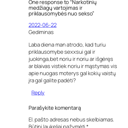
y
One response to “Narkotinių
b
medžiagų vartojimas ir
ė
priklausomybės nuo sekso”
s
n
2022-06-22
u
Gediminas
o
s
e
Laba diena man atrodo, kad turiu
k
priklausomybe sexxsui gal ir
s
juokinga,bet noriu ir noriu ar išgėręs
o
ar blaivas vistiek noriu ir mąstymas vis
apie nuogas moterys gal kokių vaistų
įra gal galite padėti?
Reply
Parašykite komentarą
El. pašto adresas nebus skelbiamas.
Būtini laukeliai pažymėti
*