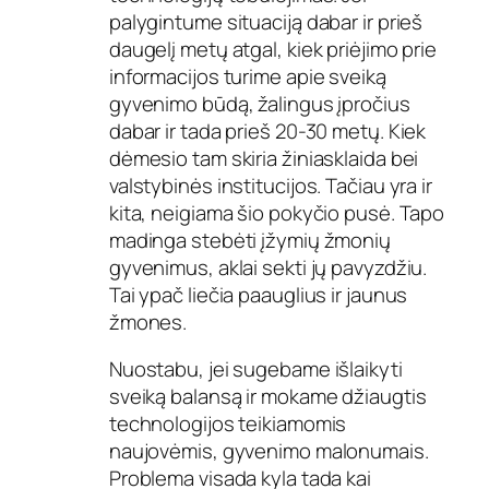
palygintume situaciją dabar ir prieš
daugelį metų atgal, kiek priėjimo prie
informacijos turime apie sveiką
gyvenimo būdą, žalingus įpročius
dabar ir tada prieš 20-30 metų. Kiek
dėmesio tam skiria žiniasklaida bei
valstybinės institucijos. Tačiau yra ir
kita, neigiama šio pokyčio pusė. Tapo
madinga stebėti įžymių žmonių
gyvenimus, aklai sekti jų pavyzdžiu.
Tai ypač liečia paauglius ir jaunus
žmones.
Nuostabu, jei sugebame išlaikyti
sveiką balansą ir mokame džiaugtis
technologijos teikiamomis
naujovėmis, gyvenimo malonumais.
Problema visada kyla tada kai