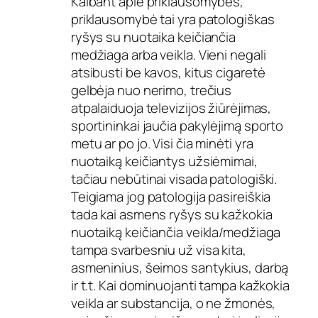
Kalbant apie priklausomybes,
priklausomybė tai yra patologiškas
ryšys su nuotaika keičiančia
medžiaga arba veikla. Vieni negali
atsibusti be kavos, kitus cigaretė
gelbėja nuo nerimo, trečius
atpalaiduoja televizijos žiūrėjimas,
sportininkai jaučia pakylėjimą sporto
metu ar po jo. Visi čia minėti yra
nuotaiką keičiantys užsiėmimai,
tačiau nebūtinai visada patologiški.
Teigiama jog patologija pasireiškia
tada kai asmens ryšys su kažkokia
nuotaiką keičiančia veikla/medžiaga
tampa svarbesniu už visa kita,
asmeninius, šeimos santykius, darbą
ir t.t. Kai dominuojanti tampa kažkokia
veikla ar substancija, o ne žmonės,