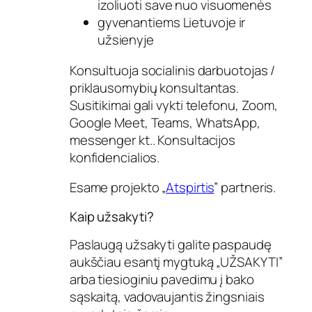
izoliuoti save nuo visuomenės
gyvenantiems Lietuvoje ir
užsienyje
Konsultuoja socialinis darbuotojas /
priklausomybių konsultantas.
Susitikimai gali vykti telefonu, Zoom,
Google Meet, Teams, WhatsApp,
messenger kt.. Konsultacijos
konfidencialios.
Esame projekto „
Atspirtis
” partneris.
Kaip užsakyti?
Paslaugą užsakyti galite paspaudę
aukščiau esantį mygtuką „UŽSAKYTI”
arba tiesioginiu pavedimu į bako
sąskaitą, vadovaujantis žingsniais