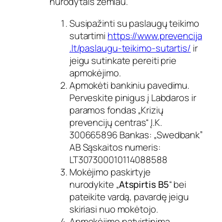
nurodytais žemiau.
Susipažinti su paslaugų teikimo
sutartimi
https://www.prevencija
.lt/paslaugu-teikimo-sutartis/
ir
jeigu sutinkate pereiti prie
apmokėjimo.
Apmokėti bankiniu pavedimu.
Perveskite pinigus į Labdaros ir
paramos fondas „Krizių
prevencijų centras“ Į.K.
300665896 Bankas: „Swedbank”
AB Sąskaitos numeris:
LT307300010114088588
Mokėjimo paskirtyje
nurodykite
„
Atspirtis B5
“
bei
pateikite vardą, pavardę jeigu
skiriasi nuo mokėtojo.
Apmokėjimo patvirtinimą