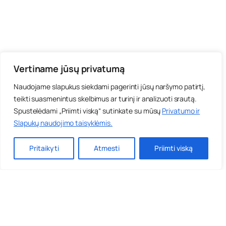
Vertiname jūsų privatumą
Naudojame slapukus siekdami pagerinti jūsų naršymo patirtį,
teikti suasmenintus skelbimus ar turinį ir analizuoti srautą.
Spustelėdami „Priimti viską“ sutinkate su mūsų
Privatumo ir
Slapukų naudojimo taisyklėmis
.
Pritaikyti
Atmesti
Priimti viską