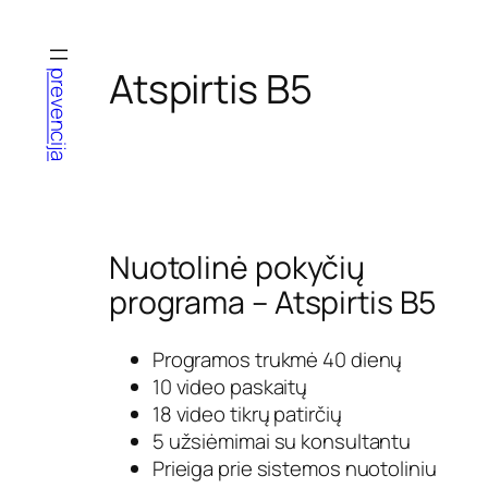
Eiti
prie
turinio
Atspirtis B5
prevencija
Nuotolinė pokyčių
programa – Atspirtis B5
Programos trukmė 40 dienų
10 video paskaitų
18 video tikrų patirčių
5 užsiėmimai su konsultantu
Prieiga prie sistemos nuotoliniu