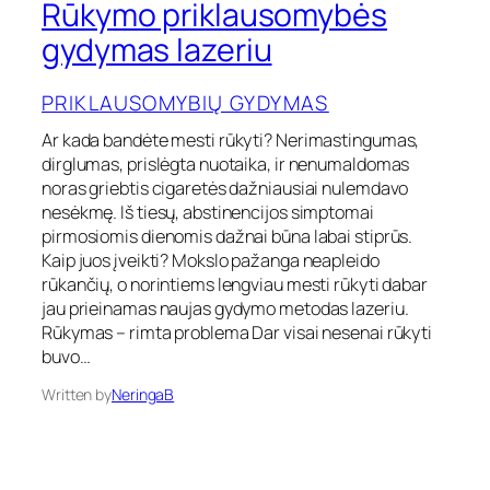
Rūkymo priklausomybės
R
ū
gydymas lazeriu
k
y
PRIKLAUSOMYBIŲ GYDYMAS
m
o
Ar kada bandėte mesti rūkyti? Nerimastingumas,
p
dirglumas, prislėgta nuotaika, ir nenumaldomas
r
i
noras griebtis cigaretės dažniausiai nulemdavo
k
nesėkmę. Iš tiesų, abstinencijos simptomai
l
pirmosiomis dienomis dažnai būna labai stiprūs.
a
Kaip juos įveikti? Mokslo pažanga neapleido
u
rūkančių, o norintiems lengviau mesti rūkyti dabar
s
jau prieinamas naujas gydymo metodas lazeriu.
o
m
Rūkymas – rimta problema Dar visai nesenai rūkyti
y
buvo…
b
ė
Written by
NeringaB
s
g
y
d