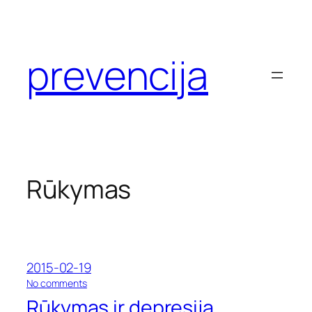
Eiti
prie
turinio
prevencija
Rūkymas
2015-02-19
o
No comments
n
Rūkymas ir depresija
R