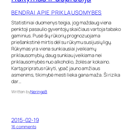
ū
k
BENDRAI APIE PRIKLAUSOMYBES
y
m
Statistiniai duomenys teigia, jog maždaug viena
a
penktoji pasaulio gyventojų skaičiaus vartoja tabako
s
gaminius. Pusė šių rūkorių prognozuojama
i
priešankstinė mirtis dėl su rūkymu susijusių ligų.
r
Rūkymas yra viena sunkiausiai įveikiamų
d
priklausomybių, daug sunkiau įveikiama nei
e
p
priklausomybės nuo alkoholio, žolės ar kokaino.
r
Kartą pripratus rūkyti, ypač jauno amžiaus
e
asmenims, tikimybė mesti lieka gana maža. Ši rizika
s
dar…
i
j
Written by
NeringaB
a
2015-02-19
o
16 comments
n