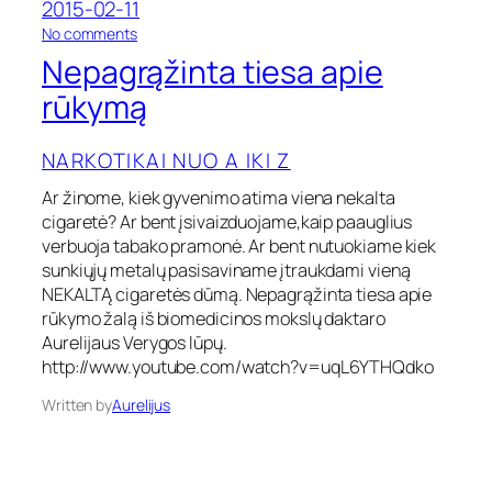
2015-02-11
y
m
o
No comments
a
n
Nepagrąžinta tiesa apie
s
N
l
e
rūkymą
a
p
z
a
e
NARKOTIKAI NUO A IKI Z
g
r
r
i
Ar žinome, kiek gyvenimo atima viena nekalta
ą
u
cigaretė? Ar bent įsivaizduojame,kaip paauglius
ž
i
verbuoja tabako pramonė. Ar bent nutuokiame kiek
n
sunkiųjų metalų pasisaviname įtraukdami vieną
t
NEKALTĄ cigaretės dūmą. Nepagrąžinta tiesa apie
a
rūkymo žalą iš biomedicinos mokslų daktaro
t
Aurelijaus Verygos lūpų.
i
http://www.youtube.com/watch?v=uqL6YTHQdko
e
s
Written by
Aurelijus
a
a
p
i
e