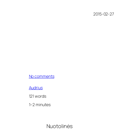
2015-02-27
o
No comments
n
A
Audrius
L
121 words
g
r
1–2 minutes
u
p
ė
Nuotolinės
s