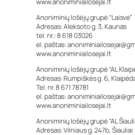
www.anoniminiailosejai.lt
Anoniminių lošėjų grupė “Laisvė”
Adresas: Aleksoto g. 3, Kaunas
tel. nr.: 8 618 03026
el. paštas:
anoniminiailosejai@gm
www.anoniminiailosejai.lt
Anoniminių lošėjų grupė “AL Klaip
Adresas: Rumpiškės g. 6, Klaipėd
Tel. nr. 8 671 78781
el. paštas:
anoniminiailosejai@gm
www.anoniminiailosejai.lt
Anoniminių lošėjų grupė “AL Šiauli
Adresas: Vilniaus g. 247b, Šiauliai