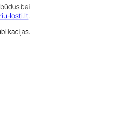
 būdus bei
u-losti.lt
.
blikacijas.