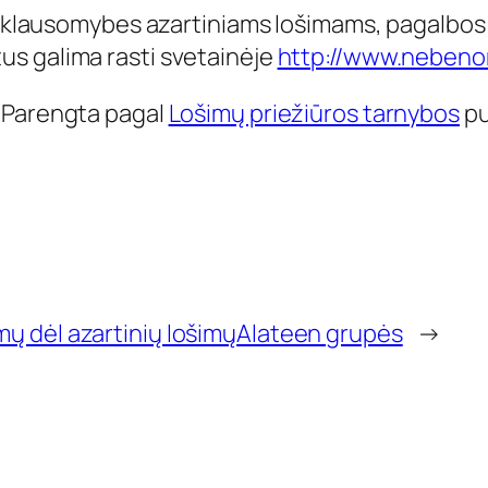
riklausomybes azartiniams lošimams, pagalbos
us galima rasti svetainėje
http://www.nebenori
Parengta pagal
Lošimų priežiūros tarnybos
pu
mų dėl azartinių lošimų
Alateen grupės
→