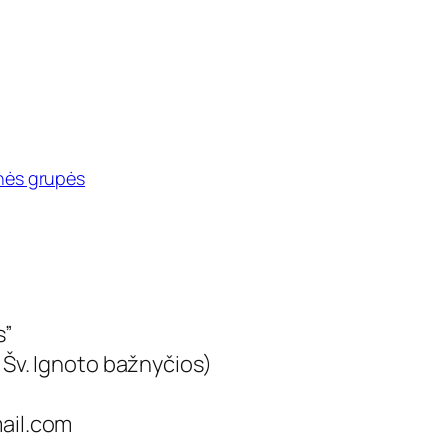
nės grupės
s”
e Šv. Ignoto bažnyčios)
ail.com