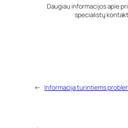
Daugiau informacijos apie p
specialistų kontakt
←
Informacija turintiems proble