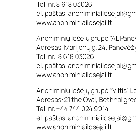
Tel. nr. 8 618 03026
el. paštas:
anoniminiailosejai@gm
www.anoniminiailosejai.lt
Anoniminių lošėjų grupė “AL Pane
Adresas: Marijonų g. 24, Panevėž
Tel. nr.: 8 618 03026
el. paštas:
anoniminiailosejai@gm
www.anoniminiailosejai.lt
Anoniminių lošėjų grupė “Viltis” 
Adresas: 21 the Oval, Bethnal gre
Tel. nr. +44 744 024 9914
el. paštas:
anoniminiailosejai@gm
www.anoniminiailosejai.lt