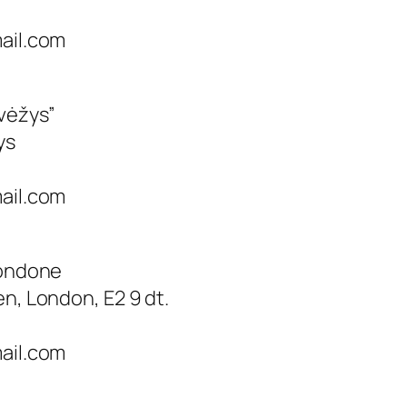
ail.com
vėžys”
ys
ail.com
Londone
en, London, E2 9 dt.
ail.com