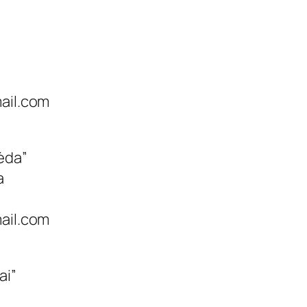
ail.com
ėda”
a
ail.com
ai”