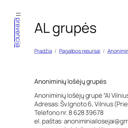
Eiti
prie
prevencija
AL grupės
turinio
Pradžia
Pagalbos resursai
Anonimi
Anoniminių lošėjų grupės
Anoniminių lošėjų grupė “Al Vilniu
Adresas: Šv.Ignoto 6, Vilnius (Pri
Telefono nr. 8 628 39678
el. paštas:
anoniminiailosejai@gm