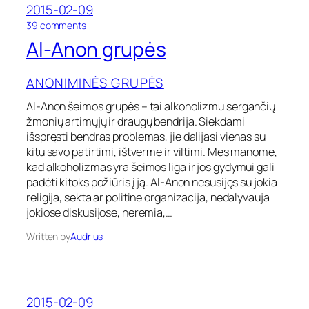
2015-02-09
o
39 comments
n
Al-Anon grupės
A
l
-
ANONIMINĖS GRUPĖS
A
n
Al-Anon šeimos grupės – tai alkoholizmu sergančių
o
žmonių artimųjų ir draugų bendrija. Siekdami
n
išspręsti bendras problemas, jie dalijasi vienas su
g
kitu savo patirtimi, ištverme ir viltimi. Mes manome,
r
kad alkoholizmas yra šeimos liga ir jos gydymui gali
u
padėti kitoks požiūris į ją. Al-Anon nesusijęs su jokia
p
ė
religija, sekta ar politine organizacija, nedalyvauja
s
jokiose diskusijose, neremia,…
Written by
Audrius
2015-02-09