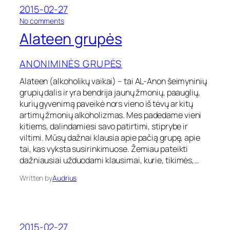
2015-02-27
2
2
o
No comments
-
n
Alateen grupės
1
A
2
l
-
a
ANONIMINĖS GRUPĖS
2
t
8
e
Alateen (alkoholikų vaikai) – tai AL-Anon šeimyninių
)
e
grupių dalis ir yra bendrija jaunų žmonių, paauglių,
n
kurių gyvenimą paveikė nors vieno iš tėvų ar kitų
g
artimų žmonių alkoholizmas. Mes padedame vieni
r
kitiems, dalindamiesi savo patirtimi, stiprybe ir
u
viltimi. Mūsų dažnai klausia apie pačią grupę, apie
p
ė
tai, kas vyksta susirinkimuose. Žemiau pateikti
s
dažniausiai užduodami klausimai, kurie, tikimės,…
Written by
Audrius
2015-02-27