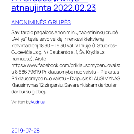
A
atnaujinta 2022.02.23
G
r
ANONIMINĖS GRUPĖS
u
p
Savitarpio pagalbos Anoniminių tabletininkų grupė
ė
„Avilys” tęsia savo veiklą ir renkasi kiekvieną
s
„
ketvirtadienį 18.30 – 19.30 val. Vilniuje (L.Stuokos-
A
Gucevičiaus g. 4 / Daukanto a. 1, Šv. Kryžiaus
v
namuose). Aistė
i
https://www.facebook.com/priklausomybenuovaist
l
u 8 686 79619 Priklausomybe nuo vaistu – Plakatas
y
Priklausomybe nuo vaistu – Dvipusis KLAUSIMYNAS
s
”
Klausimynas 12 zingsniu. Savarankiskam darbui ar
–
darbui su globeju
a
t
Written by
Audrius
n
a
u
j
2019-07-28
i