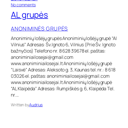
o
No comments
n
AL grupės
A
L
g
ANONIMINĖS GRUPĖS
r
u
Anoniminių lošėjų grupės Anoniminių lošėjų grupė “Al
p
Vilnius” Adresas: Šv.Ignoto 6, Vilnius (Prie Šv. Ignoto
ė
bažnyčios) Telefono nr. 8 628 39678 el. paštas:
s
anoniminiailosejai@gmail.com
www.anoniminiailosejai.lt Anoniminių lošėjų grupė
“Laisvė” Adresas: Aleksoto g. 3, Kaunas tel. nr.: 8 618
03026 el. paštas:
anoniminiailosejai@gmail.com
www.anoniminiailosejai.lt Anoniminių lošėjų grupė
“AL Klaipėda” Adresas: Rumpiškės g. 6, Klaipėda Tel.
nr.…
Written by
Audrius