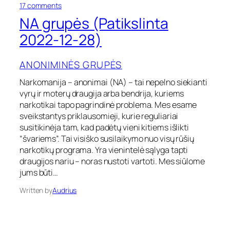
n
o
17 comments
t
n
NA grupės (Patikslinta
a
N
2
A
2022-12-28)
0
g
2
r
2
ANONIMINĖS GRUPĖS
u
.
p
0
Narkomanija – anonimai (NA) – tai nepelno siekianti
ė
2
vyrų ir moterų draugija arba bendrija, kuriems
s
.
(
narkotikai tapo pagrindinė problema. Mes esame
2
P
sveikstantys priklausomieji, kurie reguliariai
3
a
susitikinėja tam, kad padėtų vieni kitiems išlikti
t
“švariems”. Tai visiško susilaikymo nuo visų rūšių
i
narkotikų programa. Yra vienintelė sąlyga tapti
k
draugijos nariu – noras nustoti vartoti. Mes siūlome
s
l
jums būti…
i
Written by
Audrius
n
t
a
2
0