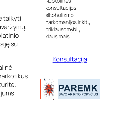
Nuotolinės
(
P
konsultacijos
a
alkoholizmo,
 taikyti
t
narkomanijos ir kitų
i
suvaržymų.
k
priklausomybių
s
latinio
klausimais
l
siję su
i
n
t
Konsultacija
a
2
alinė
0
 narkotikus
2
2
turite.
-
e jums
1
2
-
2
8
)