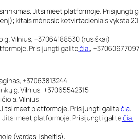
usirinkimas,
Jitsi meet
platformoje. Prisijungti g
nį); kitais mėnesio ketvirtadieniais vyksta 20
io g. Vilnius, +37064188530 (rusiškai)
tformoje. Prisijungti galite
čia.
, +3706067709
isaginas, +37063813244
inkų g. Vilnius, +37065542315
čio a. Vilnius
,
Jitsi meet
platformoje. Prisijungti galite
čia
.
,
Jitsi meet
platformoje. Prisijungti galite
čia.
,
oje (vardas: Isheitis).