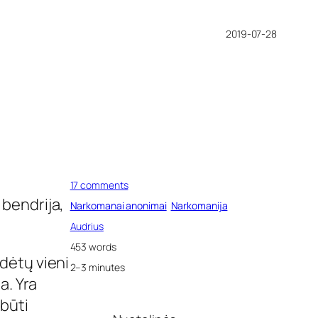
2019-07-28
o
17 comments
n
 bendrija,
Narkomanai anonimai
Narkomanija
N
A
Audrius
g
453 words
r
adėtų vieni
u
2–3 minutes
p
a. Yra
ė
 būti
s