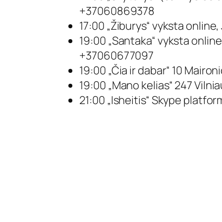
+37060869378
17:00 „Žiburys“ vyksta online,
19:00 „Santaka“ vyksta online
+37060677097
19:00 „Čia ir dabar“ 10 Mairon
19:00 „Mano kelias“ 247 Vilni
21:00 „Isheitis“ Skype platform