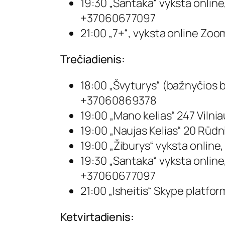
19:30 „Santaka“ vyksta online
+37060677097
21:00 „7+“, vyksta online
Zoo
Trečiadienis:
18:00 „Švyturys“ (bažnyčios 
+37060869378
19:00 „Mano kelias“ 247 Vilni
19:00 „Naujas Kelias“ 20 Rūdn
19:00 „Žiburys“ vyksta online
19:30 „Santaka“ vyksta online
+37060677097
21:00 „Isheitis“ Skype platform
Ketvirtadienis: