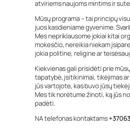
atviriems naujoms mintims ir sute
Mūsų programa – tai principų visu
juos kasdieniame gyvenime. Svarbi
Mes nepriklausome jokiai kitai org
mokesčio, nereikia niekam įsipare
jokia politine, religine ar teisės
Kiekvienas gali prisidėti prie mū
tapatybė, įsitikinimai, tikėjimas 
jūs vartojote, kas buvo jūsų tiekėj
Mes tik norėtume žinoti, ką jūs n
padėti.
NA telefonas kontaktams
+3706