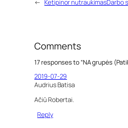
←
Ketipinor nutraukimas
Darbo s
Comments
17 responses to “NA grupės (Pati
2019-07-29
Audrius Batisa
Ačiū Robertai.
Reply