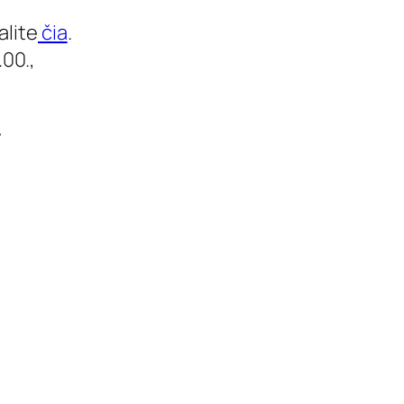
alite
čia
.
.00.,
7