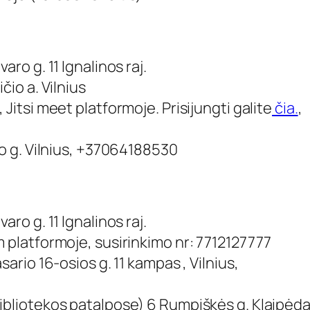
aro g. 11 Ignalinos raj.
čio a. Vilnius
,
Jitsi meet
platformoje. Prisijungti galite
čia.
,
io g. Vilnius, +37064188530
aro g. 11 Ignalinos raj.
m
platformoje, susirinkimo nr: 7712127777
sario 16-osios g. 11 kampas , Vilnius,
ibliotekos patalpose) 6 Rumpiškės g. Klaipėda