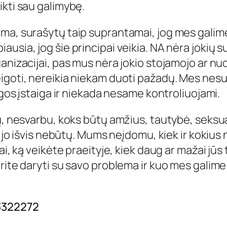
ikti sau galimybę.
ma, surašytų taip suprantamai, jog mes galime
ausia, jog šie principai veikia. NA nėra jokių 
anizacijai, pas mus nėra jokio stojamojo ar nuo
igoti, nereikia niekam duoti pažadų. Mes nesu
augos įstaiga ir niekada nesame kontroliuojami.
sų, nesvarbu, koks būtų amžius, tautybė, seksu
ar jo išvis nebūtų. Mums neįdomu, kiek ir kokius
ai, ką veikėte praeityje, kiek daug ar mažai jūs 
orite daryti su savo problema ir kuo mes galim
3322272