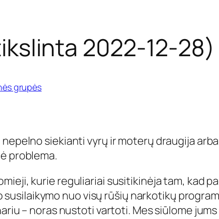
ikslinta 2022-12-28)
nės grupės
nepelno siekianti vyrų ir moterų draugija arba
nė problema.
eji, kurie reguliariai susitikinėja tam, kad p
iško susilaikymo nuo visų rūšių narkotikų program
nariu – noras nustoti vartoti. Mes siūlome jums