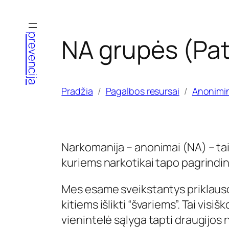
Eiti
prie
prevencija
NA grupės (Pat
turinio
Pradžia
Pagalbos resursai
Anonimi
Narkomanija – anonimai (NA) – tai 
kuriems narkotikai tapo pagrindi
Mes esame sveikstantys priklausomi
kitiems išlikti “švariems”. Tai vis
vienintelė sąlyga tapti draugijos 