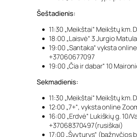
Šeštadienis:
11:30 „Meikštai“ Meikštų km. Dv
18:00 „Laisvė“ 3 Jurgio Matulai
19:00 „Santaka“ vyksta online
+37060677097
19:00 „Čia ir dabar“ 10 Mairon
Sekmadienis:
11:30 „Meikštai“ Meikštų km. Dv
12:00 „7+“, vyksta online
Zoo
16:00 „Erdvė“ Lukiškių g. 10/Va
+37068370497(rusiškai)
17:00 „Švyturys“ (bažnyčios b