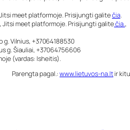
Jitsi meet
platformoje. Prisijungti galite
čia
.
,
Jitsi meet
platformoje. Prisijungti galite
čia.
,
io g. Vilnius, +37064188530
aus g. Šiauliai, +37064756606
oje (vardas: Isheitis).
Parengta pagal.:
www.lietuvos-na.lt
ir kit