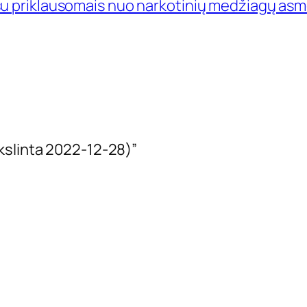
u priklausomais nuo narkotinių medžiagų as
kslinta 2022-12-28)”