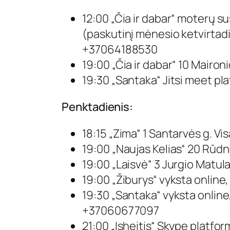
12:00 „Čia ir dabar“ moterų s
(paskutinį mėnesio ketvirtadie
+37064188530
19:00 „Čia ir dabar“ 10 Mairon
19:30 „Santaka“
Jitsi meet
pla
Penktadienis:
18:15 „Zima“ 1 Santarvės g. V
19:00 „Naujas Kelias“ 20 Rūdn
19:00 „Laisvė“ 3 Jurgio Matulai
19:00 „Žiburys“ vyksta online
19:30 „Santaka“ vyksta online
+37060677097
21:00 „Isheitis“ Skype platform