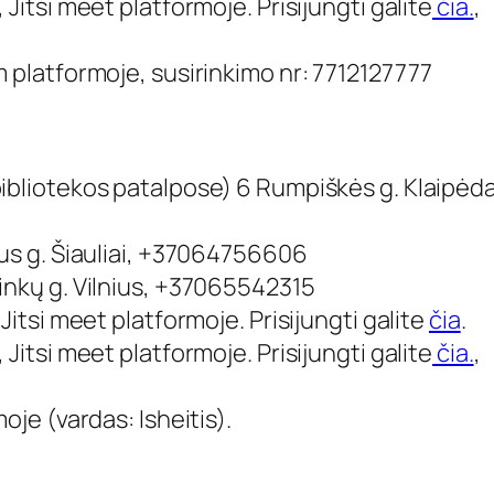
,
Jitsi meet
platformoje. Prisijungti galite
čia.
,
m
platformoje, susirinkimo nr: 7712127777
bibliotekos patalpose) 6 Rumpiškės g. Klaipėda
aus g. Šiauliai, +37064756606
inkų g. Vilnius, +37065542315
,
Jitsi meet
platformoje. Prisijungti galite
čia
.
,
Jitsi meet
platformoje. Prisijungti galite
čia.
,
oje (vardas: Isheitis).