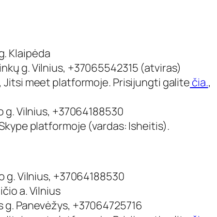
g. Klaipėda
inkų g. Vilnius, +37065542315 (atviras)
,
Jitsi meet
platformoje. Prisijungti galite
čia.
,
io g. Vilnius, +37064188530
 Skype platformoje (vardas: Isheitis).
io g. Vilnius, +37064188530
čio a. Vilnius
ros g. Panevėžys, +37064725716