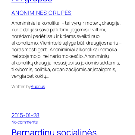
A
g
ANONIMINĖS GRUPĖS
r
u
Anoniminiai alkoholikai – tai vyrų ir moterų draugija,
p
kurie dalijasi savo patirtimi, jėgomis ir viltimi,
ė
norėdami padėti sau ir kitiems sveikti nuo
s
alkoholizmo. Vienintelė sąlyga būti draugijos nariu –
noras mesti gerti. Anoniminiai alkoholikai nemoka
nei stojamojo, nei nario mokesčio. Anoniminių
alkoholikų draugija nesusijusi su jokiomis sektomis,
tikybomis, politika, organizacijomis ar įstaigomis,
vengia bet kokių…
Written by
Audrius
2015-01-28
o
No comments
n
Bernardinų socialinės
B