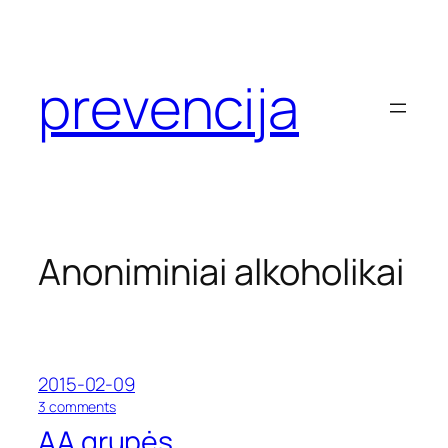
Eiti
prie
turinio
prevencija
Anoniminiai alkoholikai
2015-02-09
o
3 comments
n
AA grupės
A