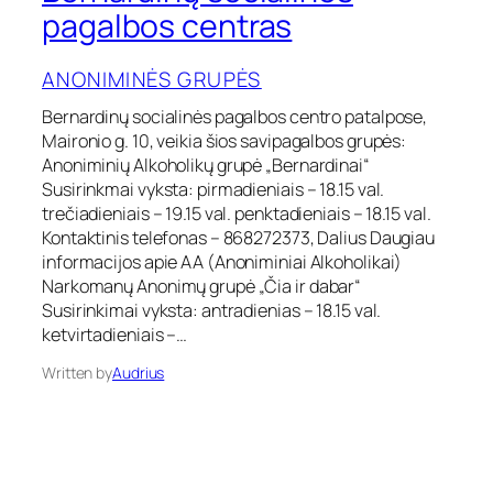
e
pagalbos centras
r
n
ANONIMINĖS GRUPĖS
a
r
Bernardinų socialinės pagalbos centro patalpose,
d
Maironio g. 10, veikia šios savipagalbos grupės:
i
n
Anoniminių Alkoholikų grupė „Bernardinai“
ų
Susirinkmai vyksta: pirmadieniais – 18.15 val.
s
trečiadieniais – 19.15 val. penktadieniais – 18.15 val.
o
Kontaktinis telefonas – 868272373, Dalius Daugiau
c
informacijos apie AA (Anoniminiai Alkoholikai)
i
Narkomanų Anonimų grupė „Čia ir dabar“
a
l
Susirinkimai vyksta: antradienias – 18.15 val.
i
ketvirtadieniais –…
n
ė
Written by
Audrius
s
p
a
g
a