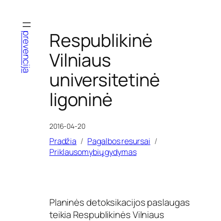
Eiti
prie
turinio
Respublikinė
prevencija
Vilniaus
universitetinė
ligoninė
2016-04-20
Pradžia
Pagalbos resursai
Priklausomybių gydymas
Planinės detoksikacijos paslaugas
teikia Respublikinės Vilniaus