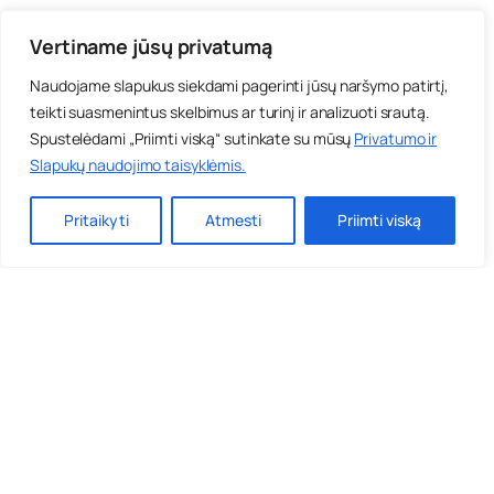
Vertiname jūsų privatumą
Naudojame slapukus siekdami pagerinti jūsų naršymo patirtį,
teikti suasmenintus skelbimus ar turinį ir analizuoti srautą.
Spustelėdami „Priimti viską“ sutinkate su mūsų
Privatumo ir
Slapukų naudojimo taisyklėmis
.
Pritaikyti
Atmesti
Priimti viską
Anoniminės grupės
Apie priklausomybes
Gretutiniai sutrikimai
Leidiniai
Priklausomybės centrai
Priklausomybių gydymas