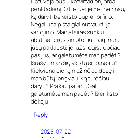
Lietuvoje būsiu ketvirtadienį arba
penktadienį. O Lietuvoje net nežinau,
ką daryti be vaisto buprenorfino.
Negaliu taip staigiai nutraukti jo
vartojimo. Man atsiras sunkių
abstinencijos simptomų. Taigi noriu
jūsų paklausti, jei užsiregistruočiau
pas jus, ar galėtumėte man padėti?
Išrašyti man šių vaistų ar panasiu?
Kiekvieną dieną mažinčiau dozę ir
man būtų lengviau. Ką turėčiau
daryti? Prašau patarti. Gal
galėtumėte man padėti? Iš anksto
dėkoju
Reply
2025-07-22