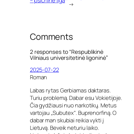
– psichinė liga
→
t
i
n
ė
l
i
Comments
g
o
n
2 responses to “Respublikinė
i
Vilniaus universitetinė ligoninė”
n
ė
2025-07-22
Roman
Labas rytas Gerbiamas daktaras.
Turiu problemą. Dabar esu Vokietijoje.
Čia gydžiausi nuo narkotikų. Metus
vartojau „Subutex“. Buprenorfiną. O
dabar man skubiai reikia vykti į
Lietuvą. Beveik neturiu laiko.