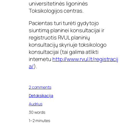
universitetinės ligoninės
Toksikologijos centras
.
Pacientas turi turėti gydytojo
siuntimą planinei konsultacijai ir
registruotis RVUL planinių
konsultacijų skyriuje toksikologo
konsultacijai (tai galima atlikti
internetu
http://www.rvul.lt/registracij
a/
).
o
2 comments
n
Detoksikacija
R
e
Audrius
s
30 words
p
u
1–2 minutes
b