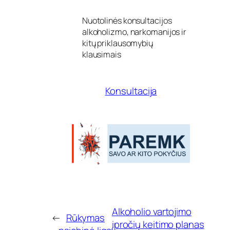
l
i
Nuotolinės konsultacijos
k
alkoholizmo, narkomanijos ir
i
n
kitų priklausomybių
ė
klausimais
V
i
l
Konsultacija
n
i
a
u
s
u
n
i
v
e
r
s
i
Alkoholio vartojimo
←
Rūkymas
t
įpročių keitimo planas
e