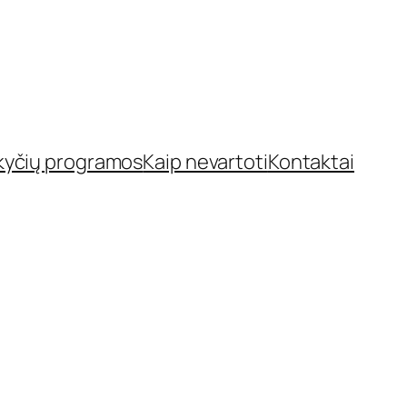
kyčių programos
Kaip nevartoti
Kontaktai