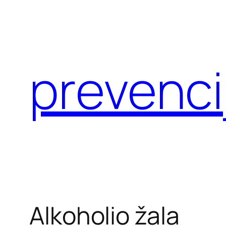
Eiti
prie
turinio
prevenci
Alkoholio žala