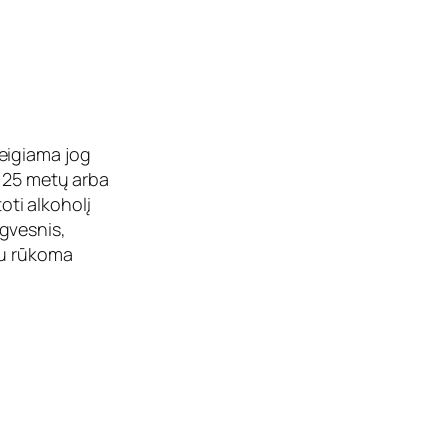
eigiama jog
i 25 metų arba
ti alkoholį
gvesnis,
au rūkoma