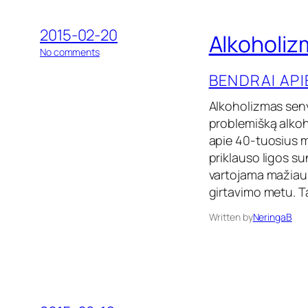
2015-02-20
Alkoholi
o
No comments
n
BENDRAI AP
A
l
k
Alkoholizmas seny
o
problemišką alkoh
h
apie 40-tuosius 
o
l
priklauso ligos s
i
vartojama mažiau 
z
girtavimo metu. T
m
a
Written by
NeringaB
s
s
e
n
y
v
a