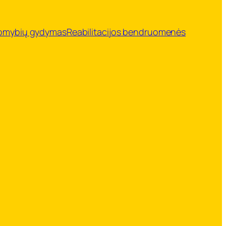
somybių gydymas
Reabilitacijos bendruomenės