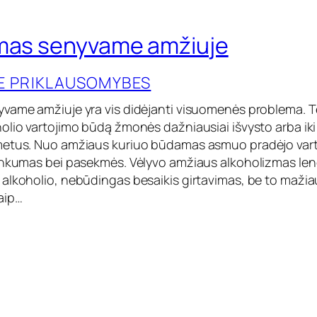
zmas senyvame amžiuje
IE PRIKLAUSOMYBES
vame amžiuje yra vis didėjanti visuomenės problema. T
olio vartojimo būdą žmonės dažniausiai išvysto arba ik
metus. Nuo amžiaus kuriuo būdamas asmuo pradėjo varto
unkumas bei pasekmės. Vėlyvo amžiaus alkoholizmas len
alkoholio, nebūdingas besaikis girtavimas, be to maži
aip…