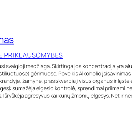
mas
IE PRIKLAUSOMYBES
si svaigioji medžiaga. Skirtinga jos koncentracija yra aluj
stiliuotuose) gėrimuose. Poveikis Alkoholio įsisavinima
krandyje, žarnyne, prasiskverbia į visus organus ir ląstele
gesį: sumažėja elgesio kontrolė, sprendimai priimami ne
s. Išryškėja agresyvus kai kurių žmonių elgesys. Net ir n