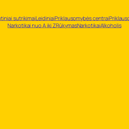
tiniai sutrikimai
Leidiniai
Priklausomybės centrai
Priklau
Narkotikai nuo A iki Z
Rūkymas
Narkotikai
Alkoholis