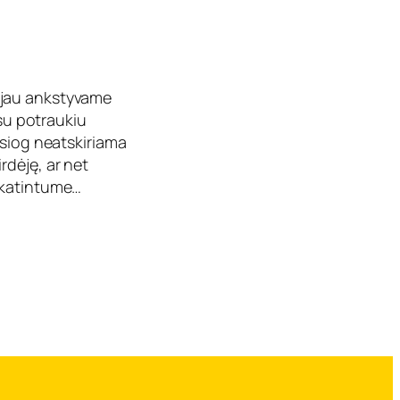
 jau ankstyvame
 su potraukiu
esiog neatskiriama
rdėję, ar net
skatintume…