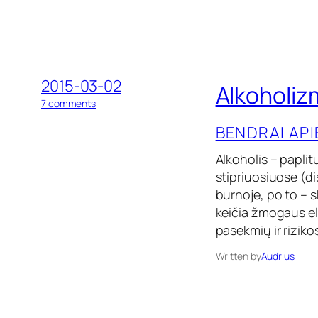
2015-03-02
Alkoholiz
o
7 comments
n
BENDRAI AP
A
l
k
Alkoholis – paplitu
o
stipriuosiuose (di
h
burnoje, po to – s
o
l
keičia žmogaus el
i
pasekmių ir riziko
z
m
Written by
Audrius
a
s