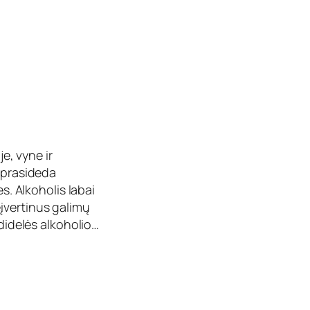
e, vyne ir
s prasideda
s. Alkoholis labai
įvertinus galimų
edidelės alkoholio…