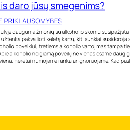
lis daro jūsų smegenims?
IE PRIKLAUSOMYBES
aulyje dauguma žmonių su alkoholio skoniu susipažįsta
užtenka pakvailioti keletą kartų, kiti sunkiai susidoroja
oholio poveikiui, tretiems alkoholio vartojimas tampa ti
Apie alkoholio neigiamą poveikį ne vienas esame daug gi
s viena, neretai numojame ranka ar ignoruojame. Kad pa