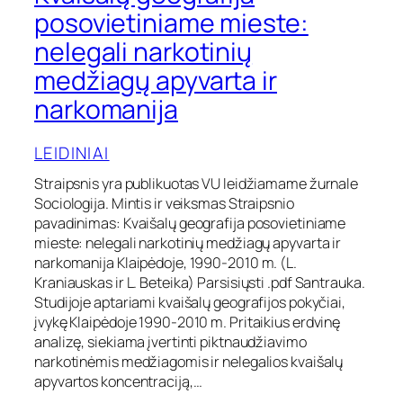
v
posovietiniame mieste:
a
nelegali narkotinių
i
š
medžiagų apyvarta ir
a
l
narkomanija
ų
g
LEIDINIAI
e
o
Straipsnis yra publikuotas VU leidžiamame žurnale
g
r
Sociologija. Mintis ir veiksmas Straipsnio
a
pavadinimas: Kvaišalų geografija posovietiniame
f
mieste: nelegali narkotinių medžiagų apyvarta ir
i
narkomanija Klaipėdoje, 1990-2010 m. (L.
j
Kraniauskas ir L. Beteika) Parsisiųsti .pdf Santrauka.
a
Studijoje aptariami kvaišalų geografijos pokyčiai,
p
įvykę Klaipėdoje 1990-2010 m. Pritaikius erdvinę
o
s
analizę, siekiama įvertinti piktnaudžiavimo
o
narkotinėmis medžiagomis ir nelegalios kvaišalų
v
apyvartos koncentraciją,…
i