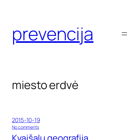
Eiti
prie
turinio
prevencija
miesto erdvė
2015-10-19
o
No comments
n
Kvaišalų geografija
K