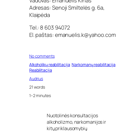
Vadovas: Emanuelis Kinas
Adresas: Senoji Smiltelės g. 6a,
Klaipėda
Tel.: 8 603 94072
El. paštas:
emanuelis.k@yahoo.com
o
No comments
n
Alkoholikų reabilitacija
Narkomanų reabilitacija
R
Reabilitacija
e
a
Audrius
b
21 words
i
l
1–2 minutes
i
t
a
Nuotolinės konsultacijos
c
alkoholizmo, narkomanijos ir
i
j
kitų priklausomybių