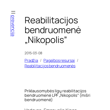
Eiti
prie
turinio
Reabilitacijos
prevencija
bendruomenė
„Nikopolis”
2015-03-08
Pradžia
Pagalbos resursai
Reabilitacijos bendruomenės
Priklausomybės ligų reabilitacijos
bendruomenė LPF „Nikopolis“ (mišri
bendruomenė)