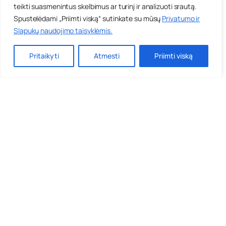
teikti suasmenintus skelbimus ar turinį ir analizuoti srautą.
Spustelėdami „Priimti viską“ sutinkate su mūsų
Privatumo ir
Slapukų naudojimo taisyklėmis
.
Pritaikyti
Atmesti
Priimti viską
Anoniminės grupės
Apie priklausomybes
Gretutiniai sutrikimai
Leidiniai
Priklausomybės centrai
Priklausomybių gydymas
Reabilitacijos bendruomenės
Narkotikai nuo A iki Z
Rūkymas
Narkotikai
Alkoholis