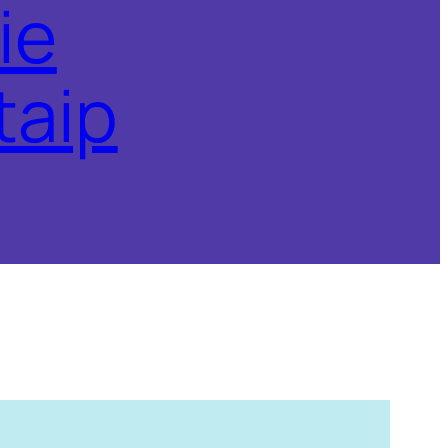
ie
taip