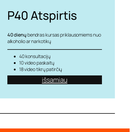
P40
Atspirtis
40 dienų
bendras kursas priklausomiems nuo
alkoholio ar narkotikų
40 konsultacijų
10 video paskaitų
18 video tikrų patirčių
išsamiau