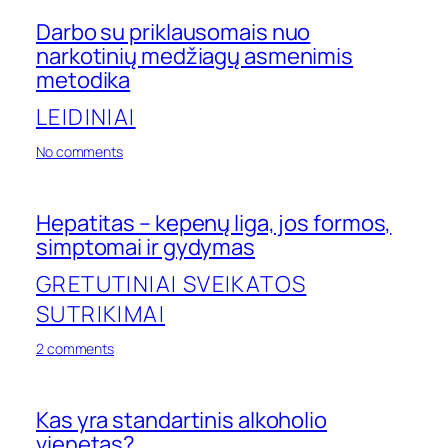
Darbo su priklausomais nuo
narkotinių medžiagų asmenimis
metodika
LEIDINIAI
on
No comments
Darbo
su
priklausomais
Hepatitas – kepenų liga, jos formos,
nuo
simptomai ir gydymas
narkotinių
medžiagų
GRETUTINIAI SVEIKATOS
asmenimis
metodika
SUTRIKIMAI
on
2 comments
Hepatitas
–
kepenų
Kas yra standartinis alkoholio
liga,
vienetas?
jos