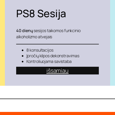
PS8
Sesija
40 dienų
sesijos taikomos funkcinio
alkoholizmo atvejais
8 konsultacijos
Įpročių kilpos dekonstravimas
Kontroliuojama savistaba
išsamiau