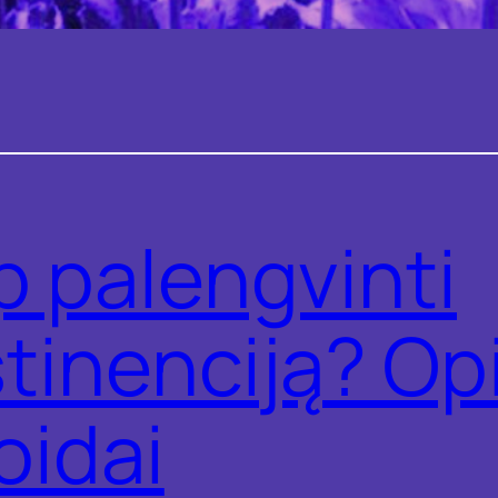
p palengvinti
tinenciją? Opi
oidai