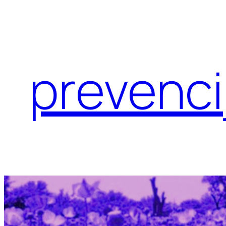
Eiti
prie
turinio
prevenci