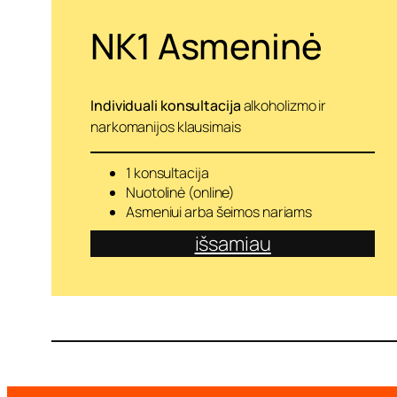
o
m
NK1 Asmeninė
y
b
ę
k
i
Individuali konsultacija
alkoholizmo ir
t
narkomanijos klausimais
a
i
p
1 konsultacija
Nuotolinė (online)
Asmeniui arba šeimos nariams
išsamiau