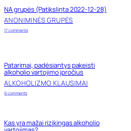
NA grupės (Patikslinta 2022-12-28)
ANONIMINĖS GRUPĖS
on
17 comments
NA
grupės
(Patikslinta
2022-
12-
28)
Patarimai, padėsiantys pakeisti
alkoholio vartojimo įpročius
ALKOHOLIZMO KLAUSIMAI
on
9 comments
Patarimai,
padėsiantys
pakeisti
alkoholio
vartojimo
Kas yra mažai rizikingas alkoholio
įpročius
vartojimas?