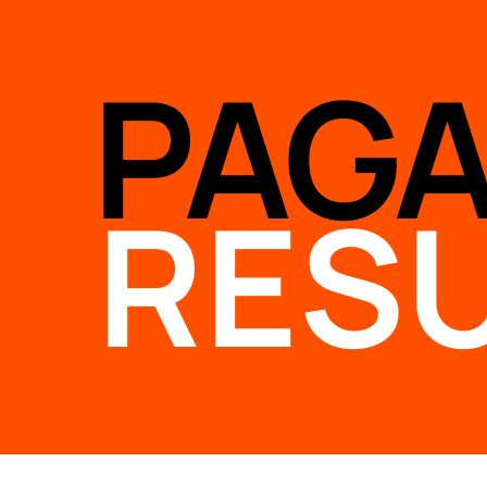
PAG
RES