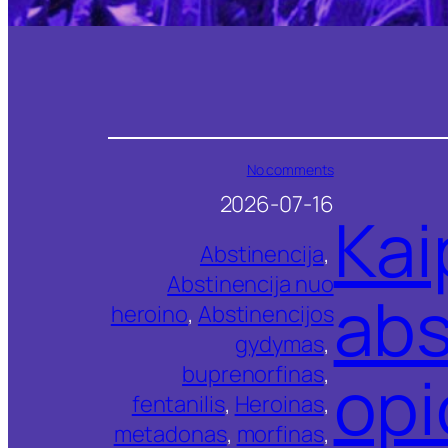
o
No comments
n
2026-07-16
K
Kai
a
i
Abstinencija
, 
p
Abstinencija nuo
p
abs
a
heroino
, 
Abstinencijos
l
gydymas
, 
e
n
opi
buprenorfinas
, 
g
v
fentanilis
, 
Heroinas
, 
i
metadonas
, 
morfinas
, 
n