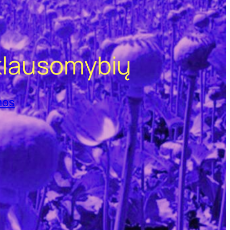
iklausomybių
mos