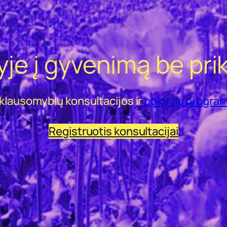
yje į gyvenimą be pr
iklausomybių konsultacijos ir
pokyčių progra
Registruotis konsultacijai