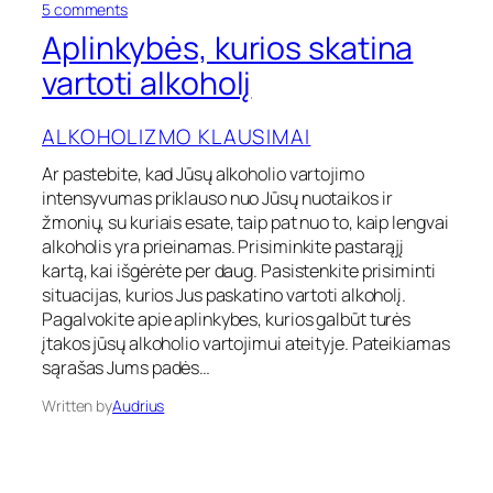
o
o
5 comments
n
a
Aplinkybės, kurios skatina
A
l
p
k
vartoti alkoholį
l
o
i
h
ALKOHOLIZMO KLAUSIMAI
n
o
k
l
Ar pastebite, kad Jūsų alkoholio vartojimo
y
i
intensyvumas priklauso nuo Jūsų nuotaikos ir
b
o
ė
v
žmonių, su kuriais esate, taip pat nuo to, kaip lengvai
s
a
alkoholis yra prieinamas. Prisiminkite pastarąjį
,
r
kartą, kai išgėrėte per daug. Pasistenkite prisiminti
k
t
situacijas, kurios Jus paskatino vartoti alkoholį.
u
o
Pagalvokite apie aplinkybes, kurios galbūt turės
r
j
įtakos jūsų alkoholio vartojimui ateityje. Pateikiamas
i
i
o
m
sąrašas Jums padės…
s
o
Written by
Audrius
s
į
k
p
a
r
t
o
i
č