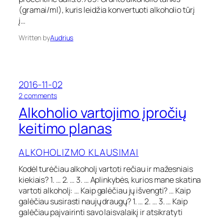
e
s
(gramai/ml), kuris leidžia konvertuoti alkoholio tūrį
e
n
į…
s
i
a
a
Written by
Audrius
n
i
č
s
i
k
ų
i
s
e
2016-11-02
t
k
o
2 comments
a
i
n
n
Alkoholio vartojimo įpročių
a
A
d
i
l
keitimo planas
a
s
k
r
o
t
ALKOHOLIZMO KLAUSIMAI
h
i
o
n
Kodėl turėčiau alkoholį vartoti rečiau ir mažesniais
l
i
kiekiais? 1. … 2. … 3. … Aplinkybės, kurios mane skatina
i
ų
o
vartoti alkoholį: … Kaip galėčiau jų išvengti? … Kaip
a
v
galėčiau susirasti naujų draugų? 1. … 2. … 3. … Kaip
l
a
k
galėčiau paįvairinti savo laisvalaikį ir atsikratyti
r
o