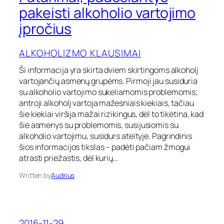
a
pakeisti alkoholio vartojimo
t
įpročius
a
r
i
ALKOHOLIZMO KLAUSIMAI
m
a
Ši informacija yra skirta dviem skirtingoms alkoholį
i
vartojančių asmenų grupėms. Pirmoji jau susiduria
,
su alkoholio vartojimo sukeliamomis problemomis;
p
antroji alkoholį vartoja mažesniais kiekiais, tačiau
a
d
šie kiekiai viršija mažai rizikingus, dėl to tikėtina, kad
ė
šie asmenys su problemomis, susijusiomis su
s
alkoholio vartojimu, susidurs ateityje. Pagrindinis
i
šios informacijos tikslas – padėti pačiam žmogui
a
atrasti priežastis, dėl kurių…
n
t
Written by
Audrius
y
s
p
a
k
2016-11-29