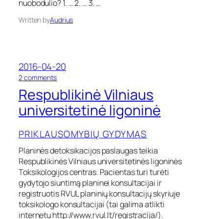
nuobodulio? 1. … 2. … 3. …
t
h
o
o
Written by
Audrius
j
l
i
i
m
o
o
v
į
i
2016-04-20
p
e
o
2 comments
r
n
n
o
Respublikinė Vilniaus
e
R
č
t
e
universitetinė ligoninė
i
ų
s
ų
s
p
k
k
PRIKLAUSOMYBIŲ GYDYMAS
u
e
a
b
i
i
Planinės detoksikacijos paslaugas teikia
l
t
č
Respublikinės Vilniaus universitetinės ligoninės
i
i
i
k
Toksikologijos centras. Pacientas turi turėti
m
a
i
gydytojo siuntimą planinei konsultacijai ir
o
u
n
p
registruotis RVUL planinių konsultacijų skyriuje
s
ė
l
toksikologo konsultacijai (tai galima atlikti
a
V
a
p
internetu http://www.rvul.lt/registracija/).
i