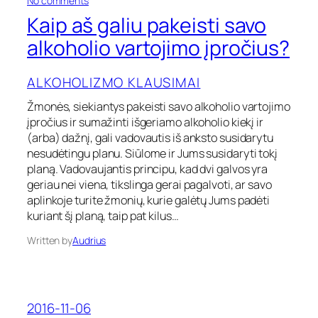
No comments
o
n
Kaip aš galiu pakeisti savo
h
K
o
a
alkoholio vartojimo įpročius?
l
i
i
p
o
ALKOHOLIZMO KLAUSIMAI
a
v
š
Žmonės, siekiantys pakeisti savo alkoholio vartojimo
a
g
r
įpročius ir sumažinti išgeriamo alkoholio kiekį ir
a
t
l
(arba) dažnį, gali vadovautis iš anksto susidarytu
o
i
nesudėtingu planu. Siūlome ir Jums susidaryti tokį
j
u
planą. Vadovaujantis principu, kad dvi galvos yra
i
p
geriau nei viena, tikslinga gerai pagalvoti, ar savo
m
a
aplinkoje turite žmonių, kurie galėtų Jums padėti
a
k
s
kuriant šį planą, taip pat kilus…
e
?
i
Written by
Audrius
s
t
i
s
a
2016-11-06
v