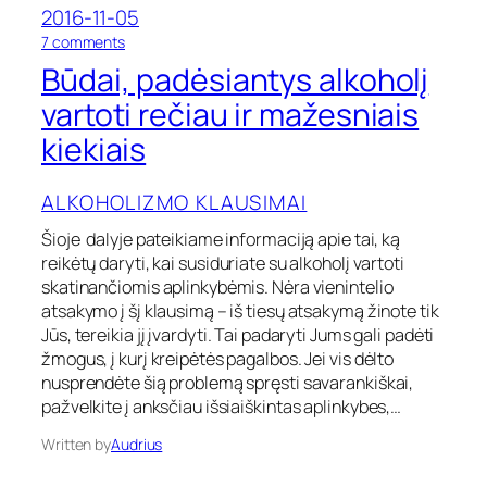
2016-11-05
n
i
a
u
o
7 comments
v
s
n
Būdai, padėsiantys alkoholį
a
?
B
r
ū
vartoti rečiau ir mažesniais
t
d
kiekiais
o
a
t
i
i
,
ALKOHOLIZMO KLAUSIMAI
a
p
l
a
Šioje dalyje pateikiame informaciją apie tai, ką
k
d
reikėtų daryti, kai susiduriate su alkoholį vartoti
o
ė
skatinančiomis aplinkybėmis. Nėra vienintelio
h
s
o
atsakymo į šį klausimą – iš tiesų atsakymą žinote tik
i
l
a
Jūs, tereikia jį įvardyti. Tai padaryti Jums gali padėti
į
n
žmogus, į kurį kreipėtės pagalbos. Jei vis dėlto
t
nusprendėte šią problemą spręsti savarankiškai,
y
pažvelkite į anksčiau išsiaiškintas aplinkybes,…
s
a
Written by
Audrius
l
k