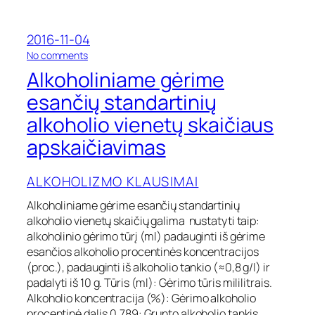
o
h
o
2016-11-04
l
o
No comments
į
n
v
Alkoholiniame gėrime
A
a
l
esančių standartinių
r
k
t
alkoholio vienetų skaičiaus
o
o
h
t
apskaičiavimas
o
i
l
r
i
ALKOHOLIZMO KLAUSIMAI
e
n
č
i
Alkoholiniame gėrime esančių standartinių
i
a
a
alkoholio vienetų skaičių galima nustatyti taip:
m
u
alkoholinio gėrimo tūrį (ml) padauginti iš gėrime
e
i
esančios alkoholio procentinės koncentracijos
g
r
(proc.), padauginti iš alkoholio tankio (≈0,8 g/l) ir
ė
m
padalyti iš 10 g. Tūris (ml): Gėrimo tūris mililitrais.
r
a
i
Alkoholio koncentracija (%): Gėrimo alkoholio
ž
m
procentinė dalis.0.789: Grunto alkoholio tankis
e