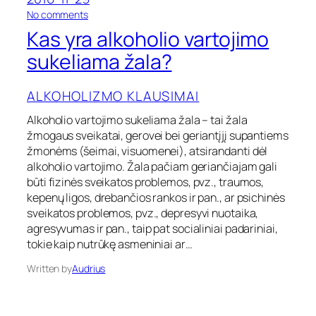
e
o
No comments
i
n
s
Kas yra alkoholio vartojimo
K
t
a
sukeliama žala?
i
s
a
y
l
ALKOHOLIZMO KLAUSIMAI
r
k
a
o
Alkoholio vartojimo sukeliama žala – tai žala
a
h
žmogaus sveikatai, gerovei bei geriantįjį supantiems
l
o
k
žmonėms (šeimai, visuomenei), atsirandanti dėl
l
o
i
alkoholio vartojimo. Žala pačiam geriančiajam gali
h
o
būti fizinės sveikatos problemos, pvz., traumos,
o
v
kepenų ligos, drebančios rankos ir pan., ar psichinės
l
a
sveikatos problemos, pvz., depresyvi nuotaika,
i
r
agresyvumas ir pan., taip pat socialiniai padariniai,
o
t
v
tokie kaip nutrūkę asmeniniai ar…
o
a
j
Written by
Audrius
r
i
t
m
o
o
j
į