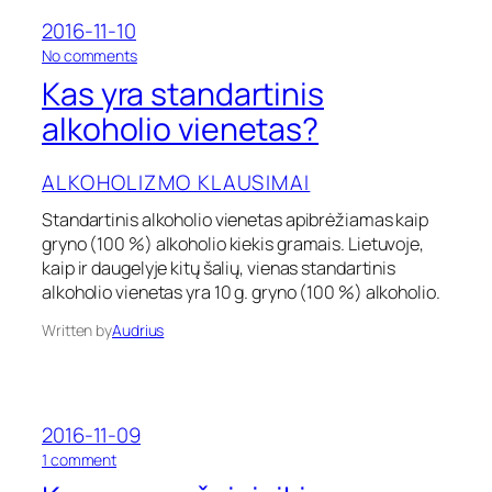
i
p
2016-11-10
m
r
o
o
o
No comments
s
č
n
Kas yra standartinis
u
i
K
k
u
a
alkoholio vienetas?
e
s
s
l
y
i
ALKOHOLIZMO KLAUSIMAI
r
a
a
Standartinis alkoholio vienetas apibrėžiamas kaip
m
s
a
gryno (100 %) alkoholio kiekis gramais. Lietuvoje,
t
ž
a
kaip ir daugelyje kitų šalių, vienas standartinis
a
n
alkoholio vienetas yra 10 g. gryno (100 %) alkoholio.
l
d
a
a
Written by
Audrius
?
r
t
i
n
i
2016-11-09
s
o
1 comment
a
n