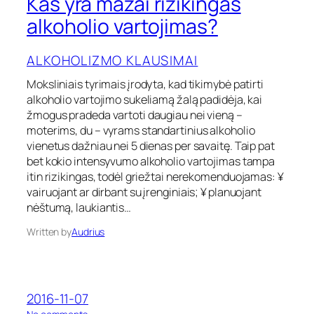
Kas yra mažai rizikingas
l
K
k
a
alkoholio vartojimas?
o
s
h
y
o
ALKOHOLIZMO KLAUSIMAI
r
l
a
i
Moksliniais tyrimais įrodyta, kad tikimybė patirti
m
o
alkoholio vartojimo sukeliamą žalą padidėja, kai
a
v
ž
žmogus pradeda vartoti daugiau nei vieną –
i
a
moterims, du – vyrams standartinius alkoholio
e
i
vienetus dažniau nei 5 dienas per savaitę. Taip pat
n
r
bet kokio intensyvumo alkoholio vartojimas tampa
e
i
t
itin rizikingas, todėl griežtai nerekomenduojamas: ¥
z
a
vairuojant ar dirbant su įrenginiais; ¥ planuojant
i
s
k
nėštumą, laukiantis…
?
i
Written by
Audrius
n
g
a
s
a
2016-11-07
l
k
o