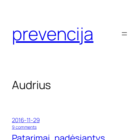
Eiti
prie
turinio
prevencija
Audrius
2016-11-29
o
9 comments
n
Patarimai, padėsiantys
P